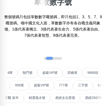
單數數字號
×
精準位置搜尋
整個號碼只包括單數數字嘅號碼，即只包括1、3、5、7、9
位置:
嘅號碼。喺中國文化入面，單數數字亦有各自嘅含義同象
一
二
三
四
五
六
七
八
九
徵。1係代表著獨立、3係代表著生命力、5係代表著自由、
7係代表著智慧、9係代表著完美。
搜尋
清除全部分類
‹
›
不包含數字
聯號
4啤
熱門號
超級VIP號
四條尾
9888頭
無0
無1
無2
無3
無4
無5
無6
無7
無8
無9
999尾
超級VIP號
777尾
三字號
6288頭
搜尋
清除全部分類
能量生氣 天醫 延年
精選風水號
易經全吉星號
易經25