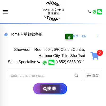
📞
Home
>
單數數字號
MO | EN
▼
Showroom: Room 604, 6/F, Ocean Centre,
Harbour City, Tsim Sha Tsui
Sales Specialist:
📞
(+852) 9888 9311
設定
搜尋