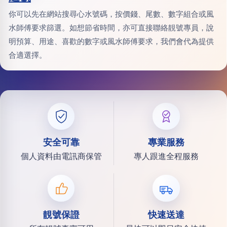
你可以先在網站搜尋心水號碼，按價錢、尾數、數字組合或風
水師傅要求篩選。如想節省時間，亦可直接聯絡靚號專員，說
明預算、用途、喜歡的數字或風水師傅要求，我們會代為提供
合適選擇。
安全可靠
專業服務
個人資料由電訊商保管
專人跟進全程服務
靚號保證
快速送達