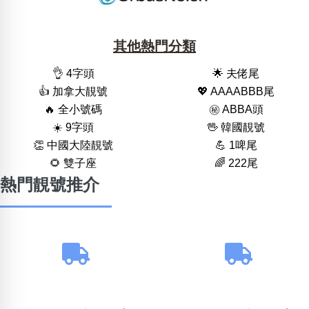
其他熱門分類
👌 4字頭
🌟 夫佬尾
👍 加拿大靚號
💖 AAAABBB尾
🔥 全小號碼
㊙️ ABBA頭
☀️ 9字頭
🖖 韓國靚號
👏 中國大陸靚號
💪 1啤尾
🌻 雙子座
🌈 222尾
熱門靚號推介