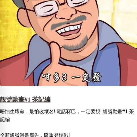
靚號動畫#1 茶記編
唔怕生壞命，最怕改壞名! 電話冧巴，一定要靚! 靚號動畫#1 茶
記編
全新靚號漫畫廣告，隆重登場啦!