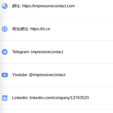
網址: https://impressivecontact.com
簡短網址: https://iii.co
Telegram: impressivecontact
Youtube: @impressivecontact
Linkedin: linkedin.com/company/13763520