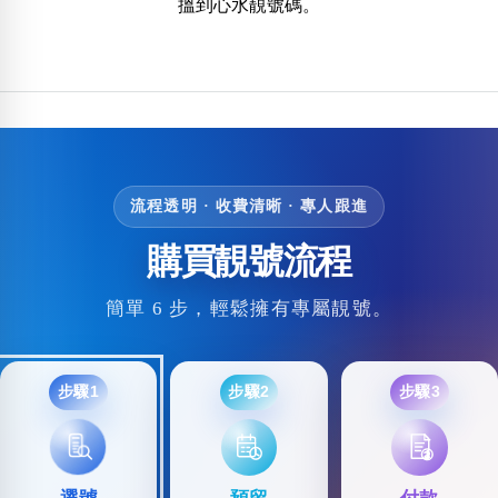
搵到心水靚號碼。
包含數字
次數分類
生日分類
搜尋
清除全部分類
流程透明 · 收費清晰 · 專人跟進
購買靚號流程
簡單 6 步，輕鬆擁有專屬靚號。
步驟1
步驟2
步驟3