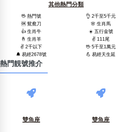
其他熱門分類
🖖 熱門號
👌 2千至5千元
🆗️ 鴛鴦刀
🌸 生肖馬
👍 生肖牛
☀️ 五行金號
🤞 生肖羊
✌️ 111尾
✌️ 2千以下
🖖 5千至1萬元
🔔 易經2678號
💪 易經天生延
熱門靚號推介
雙魚座
雙魚座