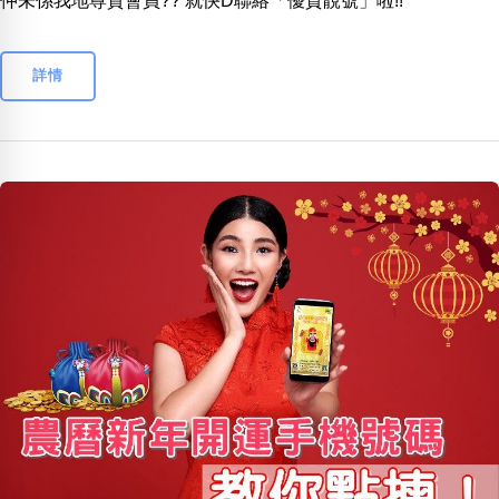
仲未係我地尊貴會員?? 就快D聯絡「優質靚號」啦!!
詳情