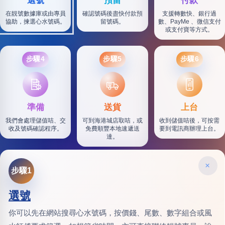
選號
預留
付款
在靚號數據庫或由專員
確認號碼後盡快付款預
支援轉數快、銀行過
協助，揀選心水號碼。
留號碼。
數、PayMe 、微信支付
或支付寶等方式。
步驟4
步驟5
步驟6
SF
準備
送貨
上台
我們會處理儲值咭、交
可到海港城店取咭，或
收到儲值咭後，可按需
收及號碼確認程序。
免費順豐本地速遞送
要到電訊商辦理上台。
達。
×
步驟1
選號
你可以先在網站搜尋心水號碼，按價錢、尾數、數字組合或風