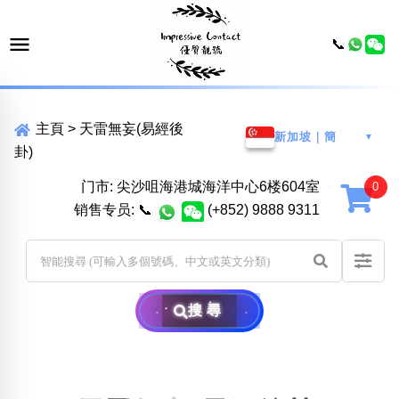
📞
主頁
>
天雷無妄(易經後
新加坡｜簡
▼
卦)
门市: 尖沙咀海港城海洋中心6楼604室
销售专员:
📞
(+852) 9888 9311
搜尋