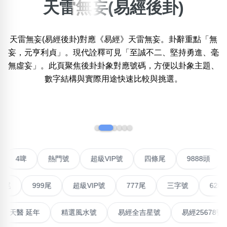
天雷無妄(易經後卦)
搜尋選項
×
精準位置搜尋
天雷無妄(易經後卦)對應《易經》天雷無妄。卦辭重點「無
位置:
一
二
三
四
五
六
七
八
妄，元亨利貞」。現代詮釋可見「至誠不二、堅持勇進、毫
無虛妄」。此頁聚焦後卦卦象對應號碼，方便以卦象主題、
數字結構與實際用途快速比較與挑選。
搜尋
清除全部分類
‹
›
不包含數字
無0
無1
無2
無3
無4
無5
無6
無7
無8
無9
聯號
4啤
熱門號
超級VIP號
四條尾
9888頭
999尾
超級VIP號
777尾
三字號
6288頭
搜尋
清除全部分類
能量生氣 天醫 延年
精選風水號
易經全吉星號
易經25