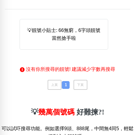
熱門分類
888尾
999尾
777尾
9字頭
6字頭
無4字
無5字
多8字
9888頭
二字號
三字號
💡靚號小貼士: 66無窮，6字頭靚號
全大數字
5萬以上
生天延
全吉星(全號)
當然搶手啦
搜尋
清除全部分類
沒有你所搜尋的靚號! 建議減少字數再搜尋
高級分類
i
1
上頁
下頁
幸運號分類
風水號分類
💡
幾萬個號碼
好難揀?!
幸運分類
生天延/貴財成
基本分類
五行
可以試吓搜尋功能。例如選擇9頭、888尾，中間無4同5，輕鬆
位置分類
易經六四卦象