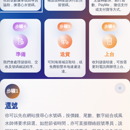
在靚號數據庫或由專員
確認號碼後盡快付款預
支援轉數快、銀行過
協助，揀選心水號碼。
留號碼。
數、PayMe 、微信支付
或支付寶等方式。
步驟4
步驟5
步驟6
SF
準備
送貨
上台
我們會處理儲值咭、交
可到海港城店取咭，或
收到儲值咭後，可按需
收及號碼確認程序。
免費順豐本地速遞送
要到電訊商辦理上台。
達。
×
步驟1
選號
你可以先在網站搜尋心水號碼，按價錢、尾數、數字組合或風
水師傅要求篩選。如想節省時間，亦可直接聯絡靚號專員，說