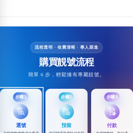
包含數字
次數分類
生日分類
搜尋
清除全部分類
流程透明 · 收費清晰 · 專人跟進
購買靚號流程
簡單 6 步，輕鬆擁有專屬靚號。
步驟1
步驟2
步驟3
選號
預留
付款