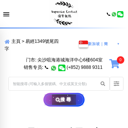
📞
主頁
>
易經1349號尾四
新加坡｜簡
▼
字
门市: 尖沙咀海港城海洋中心6楼604室
销售专员:
📞
(+852) 9888 9311
搜尋