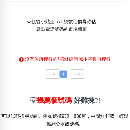
熱門分類
888尾
999尾
777尾
9字頭
6字頭
無4字
💡靚號小貼士: A.I.靚號估價為你估
無5字
多8字
9888頭
二字號
三字號
算出電話號碼的市場價值
全大數字
5萬以上
生天延
全吉星(全號)
搜尋
清除全部分類
沒有你所搜尋的靚號! 建議減少字數再搜尋
高級分類
i
1
上頁
下頁
💡
幾萬個號碼
好難揀?!
幸運號分類
風水號分類
幸運分類
生天延/貴財成
可以試吓搜尋功能。例如選擇9頭、888尾，中間無4同5，輕鬆
基本分類
五行
搵到心水靚號碼。
位置分類
易經六四卦象