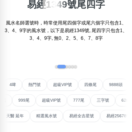
易經1349號尾四字
搜尋選項
×
精準位置搜尋
風水名師選號時，時常使用尾四個字或尾六個字只包含1、
位置:
一
二
三
四
五
六
七
八
3、4、9字的風水號，以下是易經1349號, 尾四字只包含1、
3、4、9字, 無0、2、5、6、7、8字
搜尋
‹
›
清除全部分類
不包含數字
聯號
4啤
熱門號
超級VIP號
四條尾
9888
無0
無1
無2
無3
無4
無5
無6
無7
無8
無9
999尾
超級VIP號
777尾
三字號
6288頭
搜尋
高能量生氣 天醫 延年
精選風水號
易經全吉星號
易經2
清除全部分類