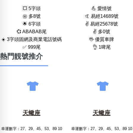
💥 5字頭
💪 愛情號
㊙️ 多8號
🤙 易經14689號
🌟 6字頭
✌️ 易經25678號
💞 ABABAB尾
✌️ 多0號
☀️ 3字頭固網及商業電話號碼
🖖 優質車牌
✅ 999尾
👌 1啤尾
熱門靚號推介
天蠍座
天蠍座
幸運數字：27、29、45、53、89 10
幸運數字：27、29、45、53、89 10