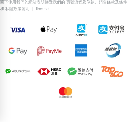
閣下使用我們的網站表明接受我們的
買號流程及條款
、
銷售條款及條件
和
私隱政策聲明
｜
llms.txt
53382709
70049291
94906147
76274398
56874409
90738614
76404142
64538649
52384858
75014739
pricebook-ending-555
pricebook-chinese-zodiac-monkey