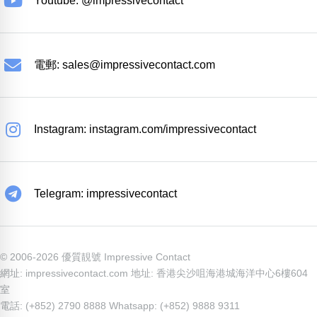
Youtube: @impressivecontact
電郵:
sales@impressivecontact.com
Instagram: instagram.com/impressivecontact
Telegram: impressivecontact
© 2006-2026 優質靚號 Impressive Contact
網址: impressivecontact.com 地址: 香港尖沙咀海港城海洋中心6樓604
室
電話: (+852) 2790 8888 Whatsapp: (+852) 9888 9311