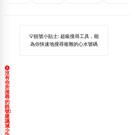
熱門分類
888尾
999尾
777尾
9字頭
6字頭
無4字
無5字
多8字
9888頭
二字號
三字號
全大數字
5萬以上
生天延
全吉星(全號)
💡靚號小貼士: 超級搜尋工具，能
搜尋
為你快速地搜尋複雜的心水號碼
清除全部分類
沒
高級分類
i
有
你
所
搜
尋
的
靚
幸運號分類
風水號分類
號!
建
幸運分類
生天延/貴財成
議
基本分類
五行
減
少
位置分類
易經六四卦象