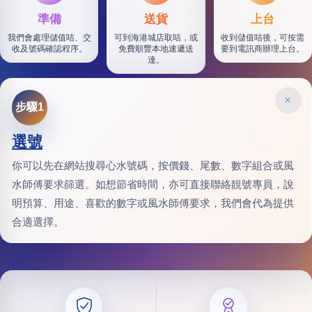
準備
送貨
上台
我們會處理儲值咭、交
可到海港城店取咭，或
收到儲值咭後，可按需
收及號碼確認程序。
免費順豐本地速遞送
要到電訊商辦理上台。
達。
×
步驟1
選號
你可以先在網站搜尋心水號碼，按價錢、尾數、數字組合或風
水師傅要求篩選。如想節省時間，亦可直接聯絡靚號專員，說
明預算、用途、喜歡的數字或風水師傅要求，我們會代為提供
合適選擇。