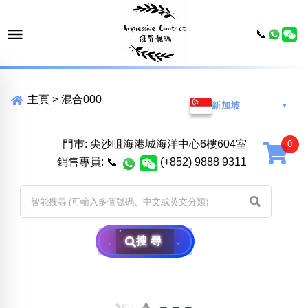
📞
主頁
>
混合000
新加坡
▼
門巿: 尖沙咀海港城海洋中心6樓604室
銷售專員:
📞
(+852) 9888 9311
搜尋