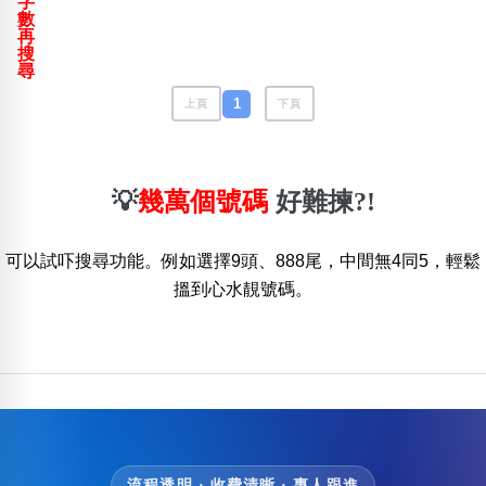
字
包含數字
數
再
次數分類
搜
生日分類
尋
搜尋
1
上頁
下頁
清除全部分類
💡
幾萬個號碼
好難揀?!
可以試吓搜尋功能。例如選擇9頭、888尾，中間無4同5，輕鬆
搵到心水靚號碼。
流程透明 · 收費清晰 · 專人跟進