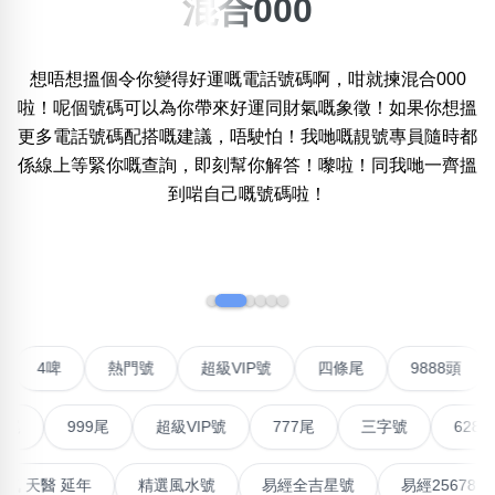
混合000
×
精準位置搜尋
想唔想搵個令你變得好運嘅電話號碼啊，咁就揀混合000
位置:
啦！呢個號碼可以為你帶來好運同財氣嘅象徵！如果你想搵
一
二
三
四
五
六
七
八
更多電話號碼配搭嘅建議，唔駛怕！我哋嘅靚號專員隨時都
係線上等緊你嘅查詢，即刻幫你解答！嚟啦！同我哋一齊搵
到啱自己嘅號碼啦！
搜尋
清除全部分類
‹
›
不包含數字
無0
無1
無2
無3
無4
無5
無6
無7
無8
無9
聯號
4啤
熱門號
超級VIP號
四條尾
9888
搜尋
999尾
超級VIP號
777尾
三字號
6288頭
清除全部分類
高能量生氣 天醫 延年
精選風水號
易經全吉星號
易經2