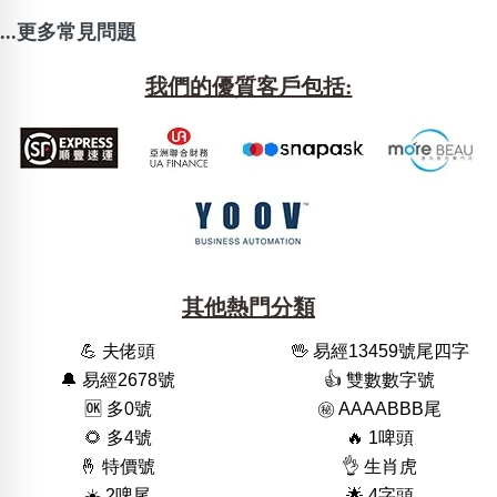
...更多常見問題
我們的優質客戶包括:
其他熱門分類
💪 夫佬頭
🖖 易經13459號尾四字
🔔 易經2678號
👍 雙數數字號
🆗️ 多0號
㊙️ AAAABBB尾
🌻 多4號
🔥 1啤頭
🤞 特價號
👌 生肖虎
☀️ 2啤尾
🌟 4字頭