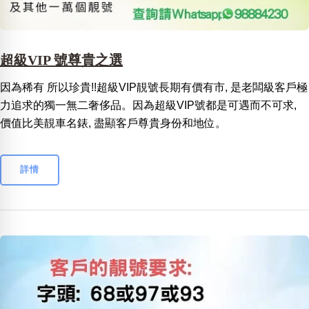
超級VIP 號尊貴之選
因為稀有 所以珍貴!!超級VIP靚號長期有價有市, 是老闆級客戶極
力追求的獨一無二奢侈品。因為超級VIP號都是可遇而不可求,
價值比美靚車名錶, 盡顯客戶尊貴身份和地位。
詳情