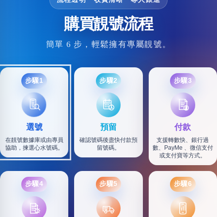
購買靚號流程
簡單 6 步，輕鬆擁有專屬靚號。
步驟1
步驟2
步驟3
選號
預留
付款
在靚號數據庫或由專員
確認號碼後盡快付款預
支援轉數快、銀行過
協助，揀選心水號碼。
留號碼。
數、PayMe 、微信支付
或支付寶等方式。
步驟4
步驟5
步驟6
SF