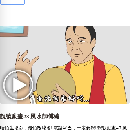
靚號動畫#3 風水師傅編
唔怕生壞命，最怕改壞名! 電話冧巴，一定要靚! 靚號動畫#3 風