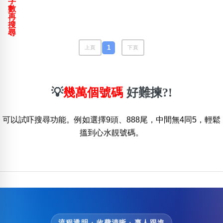
字
包含數字
數
再
次數分類
搜
生日分類
尋
搜尋
1
上頁
下頁
清除全部分類
💡
幾萬個號碼
好難揀?!
可以試吓搜尋功能。例如選擇9頭、888尾，中間無4同5，輕鬆
搵到心水靚號碼。
流程透明 · 收費清晰 · 專人跟進