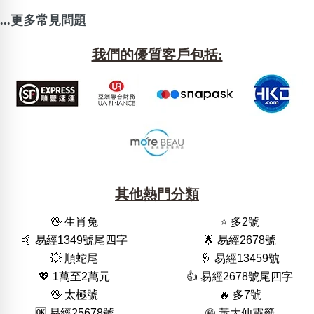
...更多常見問題
我們的優質客戶包括:
其他熱門分類
🖖 生肖兔
⭐️ 多2號
🤙 易經1349號尾四字
🌟 易經2678號
💥 順蛇尾
🤞 易經13459號
💖 1萬至2萬元
👍 易經2678號尾四字
🖖 太極號
🔥 多7號
🆗️ 易經25678號
㊙️ 黃大仙靈籤