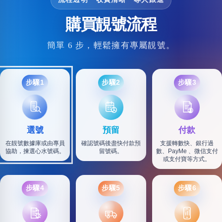
購買靚號流程
簡單 6 步，輕鬆擁有專屬靚號。
步驟1
步驟2
步驟3
選號
預留
付款
在靚號數據庫或由專員
確認號碼後盡快付款預
支援轉數快、銀行過
協助，揀選心水號碼。
留號碼。
數、PayMe 、微信支付
或支付寶等方式。
步驟4
步驟5
步驟6
SF