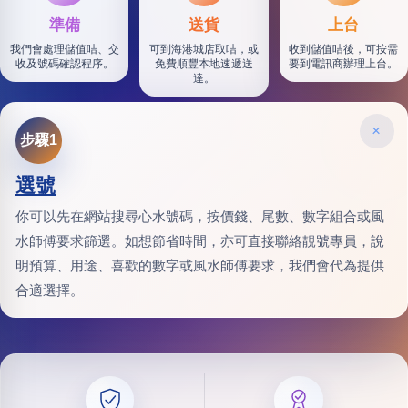
準備
送貨
上台
我們會處理儲值咭、交
可到海港城店取咭，或
收到儲值咭後，可按需
收及號碼確認程序。
免費順豐本地速遞送
要到電訊商辦理上台。
達。
×
步驟1
選號
你可以先在網站搜尋心水號碼，按價錢、尾數、數字組合或風
水師傅要求篩選。如想節省時間，亦可直接聯絡靚號專員，說
明預算、用途、喜歡的數字或風水師傅要求，我們會代為提供
合適選擇。