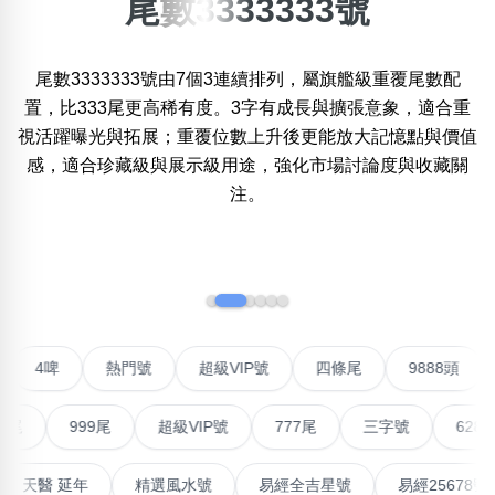
尾數3333333號
×
精準位置搜尋
尾數3333333號由7個3連續排列，屬旗艦級重覆尾數配
位置:
置，比333尾更高稀有度。3字有成長與擴張意象，適合重
一
二
三
四
五
六
七
八
視活躍曝光與拓展；重覆位數上升後更能放大記憶點與價值
感，適合珍藏級與展示級用途，強化市場討論度與收藏關
注。
搜尋
清除全部分類
‹
›
不包含數字
無0
無1
無2
無3
無4
無5
無6
無7
無8
無9
聯號
4啤
熱門號
超級VIP號
四條尾
9888頭
搜尋
999尾
超級VIP號
777尾
三字號
6288頭
清除全部分類
高能量生氣 天醫 延年
精選風水號
易經全吉星號
易經25