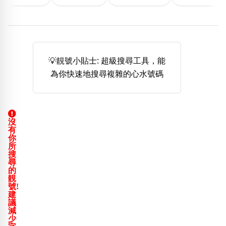
熱門分類
888尾
999尾
777尾
9字頭
6字頭
無4字
無5字
多8字
9888頭
二字號
三字號
全大數字
5萬以上
生天延
全吉星(全號)
💡靚號小貼士: 超級搜尋工具，能
搜尋
為你快速地搜尋複雜的心水號碼
清除全部分類
沒
高級分類
i
有
你
所
搜
尋
的
靚
幸運號分類
風水號分類
號!
建
幸運分類
生天延/貴財成
議
基本分類
五行
減
少
位置分類
易經六四卦象