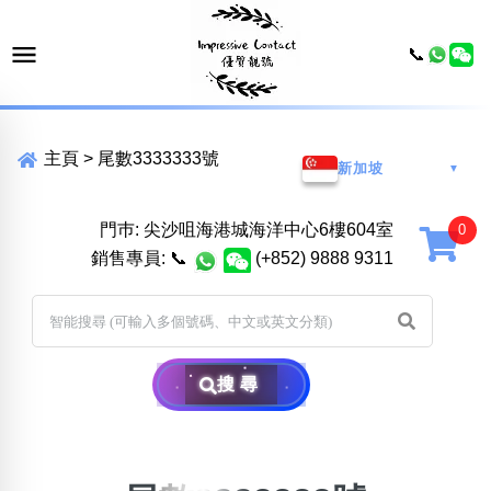
📞
主頁
>
尾數3333333號
新加坡
▼
門巿: 尖沙咀海港城海洋中心6樓604室
銷售專員:
📞
(+852) 9888 9311
搜尋