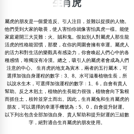
生肖虎
×
精準位置搜尋
屬虎的朋友是一個愛造反、引人注目，並難以捉摸的人物。
位置:
他們受到大家的敬畏，使人害怕你就像害怕真虎一樣。能使
一
二
三
四
五
六
七
八
家庭避開三大災難：火、賊和鬼。假如別人對屬虎人那生龍
活虎的性格能習慣，那麼，在你的周圍會擁有幸運。屬虎人
的活力和對生活的樂觀具有感染力，你會喚起人們心中的各
搜尋
清除全部分類
種感情，唯獨沒有冷漠。總之，吸引人的屬虎者會成為人們
注意的中心。 生肖虎的地支為寅木，兩者的五行屬木，可
選擇加強自身運程的數字﹕3、8。水可滋養植物生長，所
以說水生木，可選擇加強運程的數字﹕1、6，自會有貴人
不包含數字
幫助。反之木剋土，植物的生長能力很強，植物會向下紮根
無0
無1
無2
無3
無4
無5
無6
無7
無8
無9
而抓住土，枝幹並穿土而出。因此，生肖屬兔和生肖屬虎的
朋友，可以選擇的幸運手機號為：5、0，自會提升財運。
搜尋
以下列出包含全部加強自身、貴人幫助和提升財運的三組數
清除全部分類
字，絕對適合生肖屬虎的朋友使用。