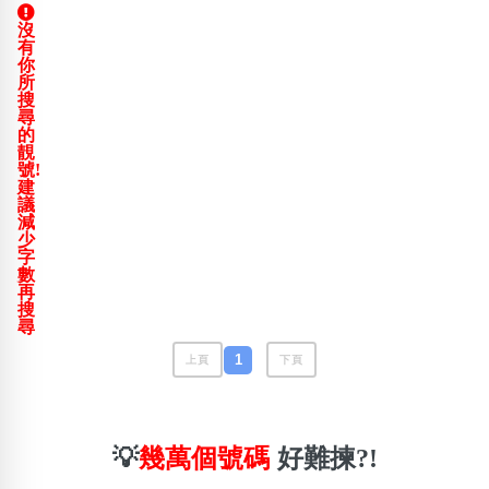
包含數字
沒
次數分類
有
生日分類
你
所
搜
搜尋
尋
清除全部分類
的
靚
號!
建
議
減
少
字
數
再
搜
尋
1
上頁
下頁
💡
幾萬個號碼
好難揀?!