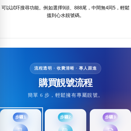
可以試吓搜尋功能。例如選擇9頭、888尾，中間無4同5，輕鬆
搵到心水靚號碼。
流程透明 · 收費清晰 · 專人跟進
購買靚號流程
簡單 6 步，輕鬆擁有專屬靚號。
步驟1
步驟2
步驟3