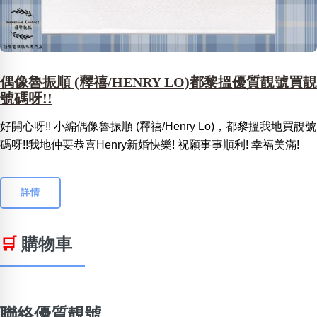
偶像魯振順 (釋禧/HENRY LO)都黎搵優質靚號買靚
號碼呀!!
好開心呀!! 小編偶像魯振順 (釋禧/Henry Lo)，都黎搵我地買靚號
碼呀!!我地仲要恭喜Henry新婚快樂! 祝願事事順利! 幸福美滿!
詳情
🛒
購物車
聯絡優質靚號