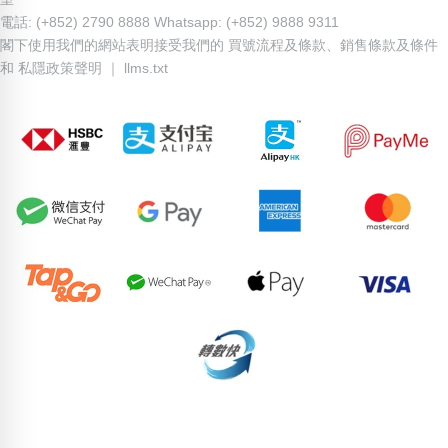
電話: (+852) 2790 8888 Whatsapp: (+852) 9888 9311
閣下使用我們的網站表明接受我們的
買號流程及條款
、
銷售條款及條件
和
私隱政策聲明
｜
llms.txt
83354779
69037863
71932650
93927935
65101714
97099097
66152055
66245301
51464085
75722309