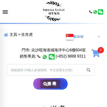
📞
主頁
>
生肖虎
新加坡
▼
門巿: 尖沙咀海港城海洋中心6樓604室
銷售專員:
📞
(+852) 9888 9311
搜尋