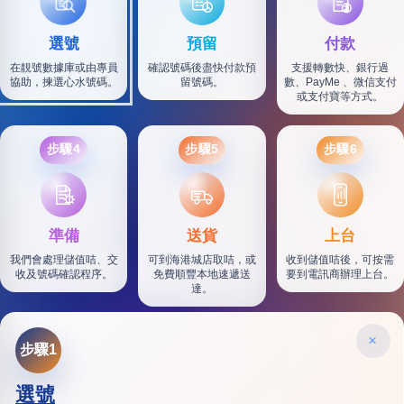
選號
預留
付款
在靚號數據庫或由專員
確認號碼後盡快付款預
支援轉數快、銀行過
協助，揀選心水號碼。
留號碼。
數、PayMe 、微信支付
或支付寶等方式。
步驟4
步驟5
步驟6
SF
準備
送貨
上台
我們會處理儲值咭、交
可到海港城店取咭，或
收到儲值咭後，可按需
收及號碼確認程序。
免費順豐本地速遞送
要到電訊商辦理上台。
達。
×
步驟1
選號