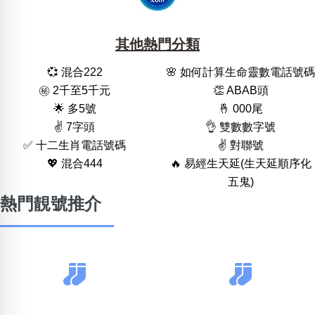
其他熱門分類
💞 混合222
🌸 如何計算生命靈數電話號碼
㊙️ 2千至5千元
👏 ABAB頭
🌟 多5號
🤞 000尾
✌️ 7字頭
👌 雙數數字號
✅ 十二生肖電話號碼
✌️ 對聯號
💖 混合444
🔥 易經生天延(生天延順序化
五鬼)
熱門靚號推介