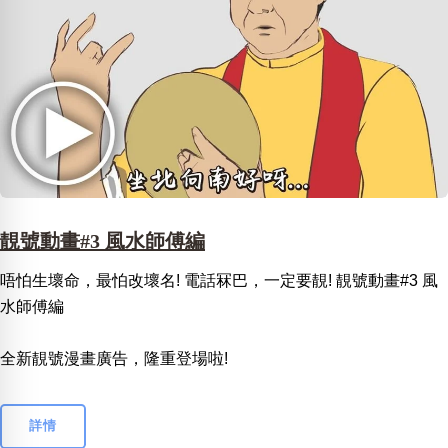
靚號動畫#3 風水師傅編
唔怕生壞命，最怕改壞名! 電話冧巴，一定要靚! 靚號動畫#3 風
水師傅編
全新靚號漫畫廣告，隆重登場啦!
詳情