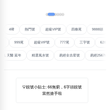
‹
›
熱門分類
888尾
999尾
777尾
9字頭
6字頭
無4字
無5字
多8字
9888頭
二字號
三字號
全大數字
5萬以上
生天延
全吉星(全號)
對聯號
4啤
熱門號
超級VIP號
四條尾
988
搜尋
清除全部分類
999尾
超級VIP號
777尾
三字號
6288頭
最高能量生氣 天醫 延年
精選風水號
易經全吉星號
易經
高級分類
i
💡靚號小貼士: 66無窮，6字頭靚號
幸運號分類
風水號分類
當然搶手啦
幸運分類
生天延/貴財成
基本分類
五行
位置分類
易經六四卦象