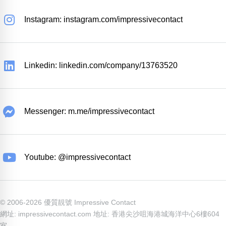
Instagram: instagram.com/impressivecontact
Linkedin: linkedin.com/company/13763520
Messenger: m.me/impressivecontact
Youtube: @impressivecontact
© 2006-2026 優質靚號 Impressive Contact
網址: impressivecontact.com 地址: 香港尖沙咀海港城海洋中心6樓604
室