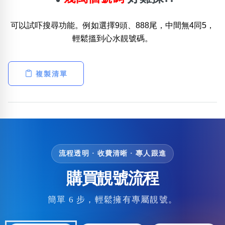
可以試吓搜尋功能。例如選擇9頭、888尾，中間無4同5，
輕鬆搵到心水靚號碼。
複製清單
流程透明 · 收費清晰 · 專人跟進
購買靚號流程
簡單 6 步，輕鬆擁有專屬靚號。