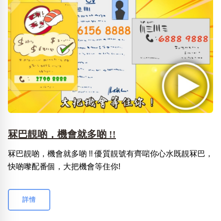
冧巴靚啲，機會就多啲 !!
冧巴靚啲，機會就多啲 !! 優質靚號有齊啱你心水既靚冧巴，
快啲嚟配番個，大把機會等住你!
詳情