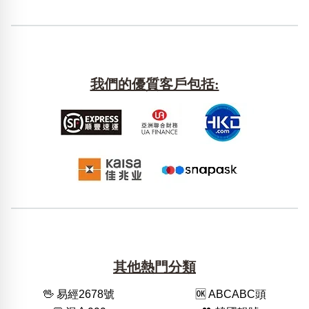
我們的優質客戶包括:
其他熱門分類
🖖 易經2678號
🆗️ ABCABC頭