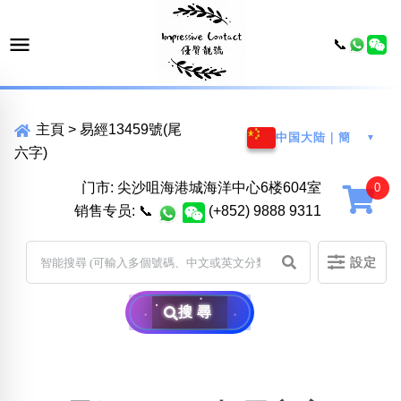
📞
主頁
>
易經13459號(尾
中国大陆｜簡
▼
六字)
门市: 尖沙咀海港城海洋中心6楼604室
销售专员:
📞
(+852) 9888 9311
設定
搜尋