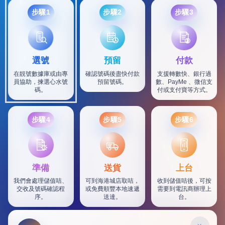
步驟1
步驟2
步驟3
選號
預留
付款
在靚號數據庫或由專
確認號碼後盡快付款
支援轉數快、銀行過
員協助，揀選心水號
預留號碼。
數、PayMe 、微信支
碼。
付或支付寶等方式。
步驟4
步驟5
步驟6
SF
準備
送貨
上台
我們會處理儲值咭、
可到海港城店取咭，
收到儲值咭後，可按
交收及號碼確認程
或免費順豐本地速遞
需要到電訊商辦理上
序。
送達。
台。