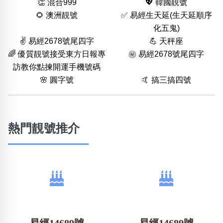
👏 混合999
💖 韓國靚號
🌻 澳洲靚號
✅ 易經生天延(生天延順序
化五鬼)
✌️ 易經2678號尾四字
💪 天秤座
🌈 優質靚號接受東方日報專
㊙️ 易經2678號尾四字
訪教你點揀開運手機號碼
🌸 圓字號
🤙 搞三搞四號
熱門靚號推介