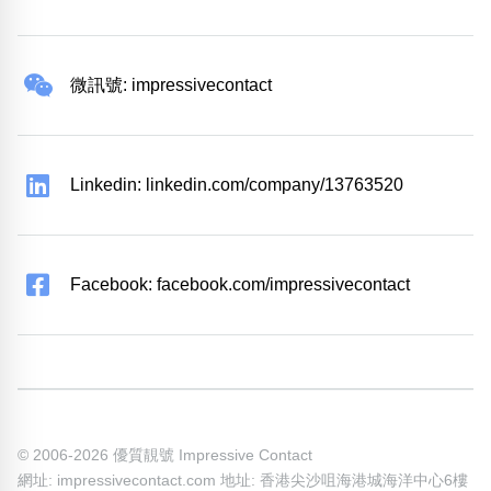
微訊號: impressivecontact
Linkedin: linkedin.com/company/13763520
Facebook: facebook.com/impressivecontact
© 2006-2026 優質靚號 Impressive Contact
網址: impressivecontact.com 地址: 香港尖沙咀海港城海洋中心6樓