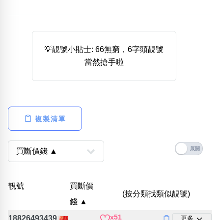
熱門分類
888尾
999尾
777尾
9字頭
6字頭
無4字
無5字
多8字
9888頭
二字號
三字號
💡靚號小貼士: 66無窮，6字頭靚號
全大數字
5萬以上
生天延
全吉星(全號)
當然搶手啦
搜尋
清除全部分類
複製清單
高級分類
i
幸運號分類
風水號分類
靚號
買斷價
幸運分類
生天延/貴財成
(按分類找類似靚號)
錢 ▲
基本分類
五行
位置分類
易經六四卦象
x51
18826493439
更多