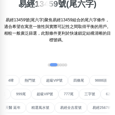
易經13459號(尾六字)
×
精準位置搜尋
易經13459號(尾六字)聚焦易經13459組合的尾六字條件，
位置:
一
二
三
四
五
六
七
八
九
十
十一
適合希望在寓意一致性與實際可記性之間取得平衡的用戶。
相較一般廣泛篩選，此類條件更利於快速鎖定結構清晰的目
標號碼。
搜尋
清除全部分類
‹
›
不包含數字
無0
無1
無2
無3
無4
無5
無6
無7
無8
無9
對聯號
4啤
熱門號
超級VIP號
四條尾
9888
999尾
超級VIP號
777尾
三字號
6288頭
搜尋
清除全部分類
最高能量生氣 天醫 延年
精選風水號
易經全吉星號
易經