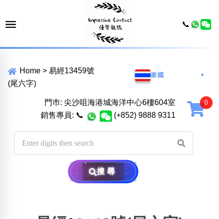
📞
Home
>
易經13459號
泰國
▼
(尾六字)
門巿: 尖沙咀海港城海洋中心6樓604室
銷售專員:
📞
(+852) 9888 9311
搜尋