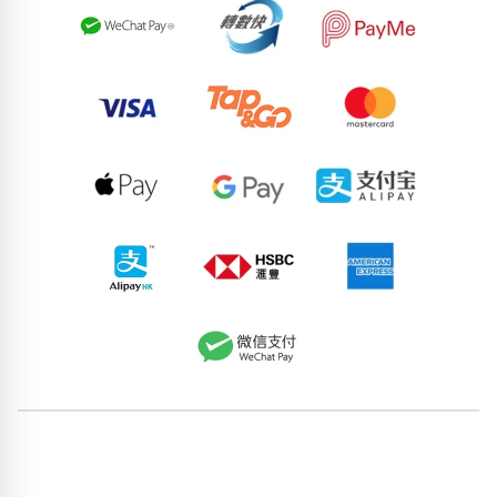
78986869
98841166
70890187
80716608
83319354