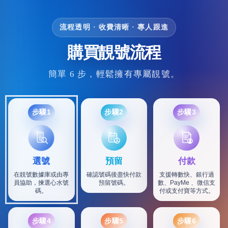
流程透明 · 收費清晰 · 專人跟進
購買靚號流程
簡單 6 步，輕鬆擁有專屬靚號。
步驟1
步驟2
步驟3
選號
預留
付款
在靚號數據庫或由專
確認號碼後盡快付款
支援轉數快、銀行過
員協助，揀選心水號
預留號碼。
數、PayMe 、微信支
碼。
付或支付寶等方式。
步驟4
步驟5
步驟6