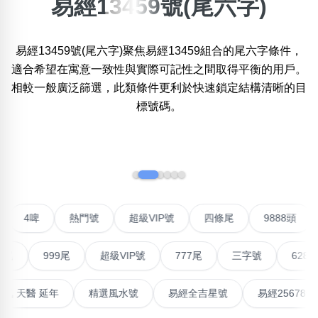
易經13459號(尾六字)
×
精準位置搜尋
易經13459號(尾六字)聚焦易經13459組合的尾六字條件，
位置:
適合希望在寓意一致性與實際可記性之間取得平衡的用戶。
一
二
三
四
五
六
七
八
九
十
相較一般廣泛篩選，此類條件更利於快速鎖定結構清晰的目
標號碼。
搜尋
清除全部分類
‹
›
不包含數字
對聯號
4啤
熱門號
超級VIP號
四條尾
9888
無0
無1
無2
無3
無4
無5
無6
無7
無8
無9
999尾
超級VIP號
777尾
三字號
6288頭
搜尋
清除全部分類
最高能量生氣 天醫 延年
精選風水號
易經全吉星號
易經