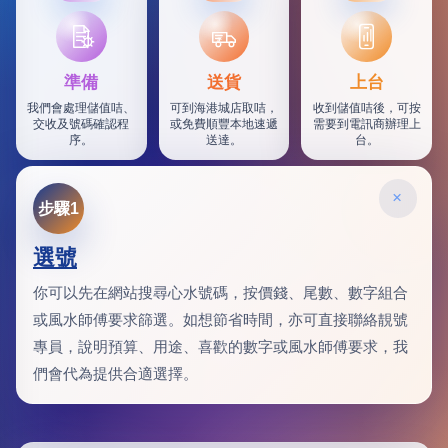
SF
準備
送貨
上台
我們會處理儲值咭、
可到海港城店取咭，
收到儲值咭後，可按
交收及號碼確認程
或免費順豐本地速遞
需要到電訊商辦理上
序。
送達。
台。
×
步驟1
選號
你可以先在網站搜尋心水號碼，按價錢、尾數、數字組合
或風水師傅要求篩選。如想節省時間，亦可直接聯絡靚號
專員，說明預算、用途、喜歡的數字或風水師傅要求，我
們會代為提供合適選擇。