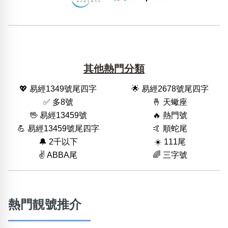
其他熱門分類
💖 易經1349號尾四字
🌟 易經2678號尾四字
✅ 多8號
🤞 天蠍座
🖖 易經13459號
🔥 熱門號
💪 易經13459號尾四字
🤙 順蛇尾
🔔 2千以下
☀️ 111尾
✌️ ABBA尾
🌈 三字號
熱門靚號推介