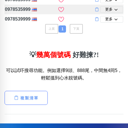
0978535999
更多
0978539999
更多
1
上頁
下頁
💡
幾萬個號碼
好難揀?!
可以試吓搜尋功能。例如選擇9頭、888尾，中間無4同5，
輕鬆搵到心水靚號碼。
複製清單