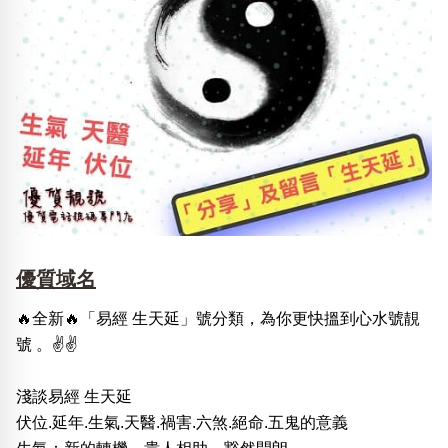
優質域名
🔥全新🔥「易經 生天延」號分類，為你更快搵到心水號靚
號 。✌️✌️
淺談易經 生天延
伏位.延年.生氣.天醫.禍害.六煞.絕命.五鬼的意義