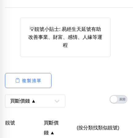
熱門分類
888尾
999尾
777尾
9字頭
6字頭
無4字
無5字
多8字
9888頭
二字號
三字號
💡靚號小貼士: 易經生天延號有助
全大數字
5萬以上
生天延
全吉星(全號)
改善事業、財富、感情、人緣等運
搜尋
程
清除全部分類
高級分類
i
複製清單
幸運號分類
風水號分類
幸運分類
生天延/貴財成
靚號
買斷價
基本分類
五行
(按分類找類似靚號)
錢 ▲
位置分類
易經六四卦象