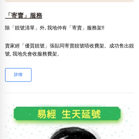
「寄賣」服務
除「靚號清單」外, 我地仲有「寄賣」服務架!!
賣家經「優質靚號」張貼同寄賣靚號唔收費架。成功售出靚
號, 我地先會收服務費架。
詳情