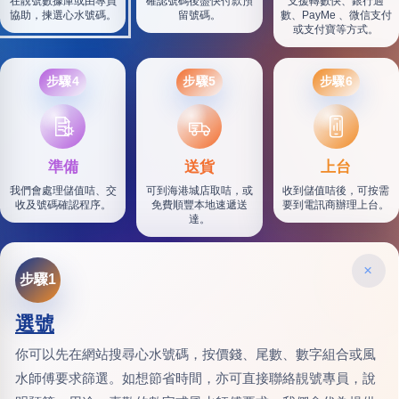
在靚號數據庫或由專員
確認號碼後盡快付款預
支援轉數快、銀行過
協助，揀選心水號碼。
留號碼。
數、PayMe 、微信支付
或支付寶等方式。
步驟4
步驟5
步驟6
SF
準備
送貨
上台
我們會處理儲值咭、交
可到海港城店取咭，或
收到儲值咭後，可按需
收及號碼確認程序。
免費順豐本地速遞送
要到電訊商辦理上台。
達。
×
步驟1
選號
你可以先在網站搜尋心水號碼，按價錢、尾數、數字組合或風
水師傅要求篩選。如想節省時間，亦可直接聯絡靚號專員，說