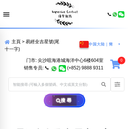
📞
主頁
>
易經全吉星號(尾
中国大陆｜簡
▼
十一字)
门市: 尖沙咀海港城海洋中心6楼604室
销售专员:
📞
(+852) 9888 9311
搜尋