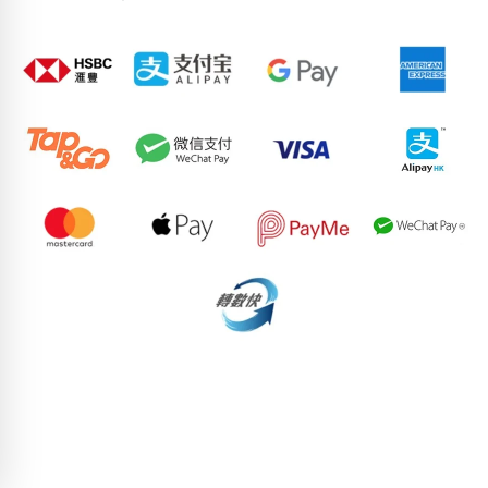
50584300
66594856
95027071
76183776
73348590
78738286
86236029
70454893
91246757
98987279
pricebook-one-card-double-number
pricebook-containing-digit-
3