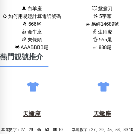
🔔 白羊座
💥 鴛鴦刀
🌻 如何用易經計算電話號碼
🖖 5字頭
🤞 666尾
☀️ 易經14689號
👍 金牛座
✌️ 生肖虎
🌈 夫佬頭
👌 555尾
🌟 AAABBBB尾
✅ 888尾
熱門靚號推介
天蠍座
天蠍座
幸運數字：27、29、45、53、89 10
幸運數字：27、29、45、53、89 10