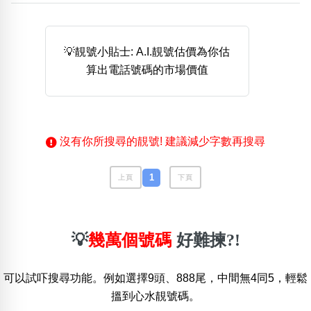
熱門分類
888尾
999尾
777尾
9字頭
6字頭
無4字
💡靚號小貼士: A.I.靚號估價為你估
無5字
多8字
9888頭
二字號
三字號
算出電話號碼的市場價值
全大數字
5萬以上
生天延
全吉星(全號)
搜尋
清除全部分類
沒有你所搜尋的靚號! 建議減少字數再搜尋
高級分類
i
1
上頁
下頁
💡
幾萬個號碼
好難揀?!
幸運號分類
風水號分類
幸運分類
生天延/貴財成
可以試吓搜尋功能。例如選擇9頭、888尾，中間無4同5，輕鬆
基本分類
五行
搵到心水靚號碼。
位置分類
易經六四卦象