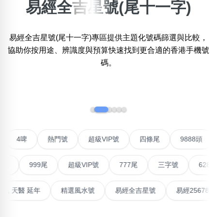
易經全吉星號(尾十一字)
搜尋選項
×
精準位置搜尋
易經全吉星號(尾十一字)專區提供主題化號碼篩選與比較，
位置:
一
二
三
四
五
六
七
八
九
十
十一
協助你按用途、辨識度與預算快速找到更合適的香港手機號
碼。
搜尋
‹
›
清除全部分類
不包含數字
聯號
4啤
熱門號
超級VIP號
四條尾
9888
無0
無1
無2
無3
無4
無5
無6
無7
無8
無9
999尾
超級VIP號
777尾
三字號
6288頭
搜尋
高能量生氣 天醫 延年
精選風水號
易經全吉星號
易經2
清除全部分類