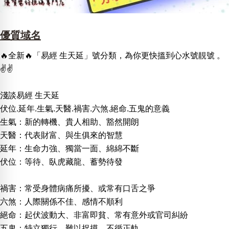
優質域名
🔥全新🔥「易經 生天延」號分類，為你更快搵到心水號靚號 。
✌️✌️
淺談易經 生天延
伏位.延年.生氣.天醫.禍害.六煞.絕命.五鬼的意義
生氣：新的轉機、貴人相助、豁然開朗
天醫：代表財富、與生俱來的智慧
延年：生命力強、獨當一面、綿綿不斷
伏位：等待、臥虎藏龍、蓄勢待發
禍害：常受身體病痛所擾、或常有口舌之爭
六煞：人際關係不佳、感情不順利
絕命：起伏波動大、非富即貧、常有意外或官司糾紛
五鬼：特立獨行、難以捉摸、不循正軌