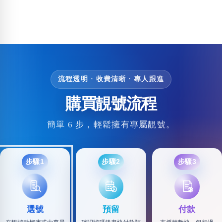
包含數字
次數分類
生日分類
搜尋
清除全部分類
流程透明 · 收費清晰 · 專人跟進
購買靚號流程
簡單 6 步，輕鬆擁有專屬靚號。
步驟1
步驟2
步驟3
選號
預留
付款