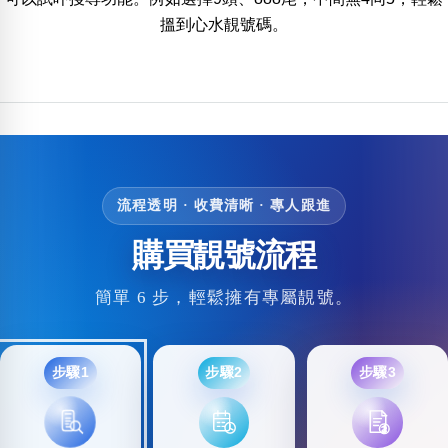
基本分類
五行
搵到心水靚號碼。
位置分類
易經六四卦象
包含數字
次數分類
生日分類
搜尋
清除全部分類
流程透明 · 收費清晰 · 專人跟進
購買靚號流程
簡單 6 步，輕鬆擁有專屬靚號。
步驟1
步驟2
步驟3