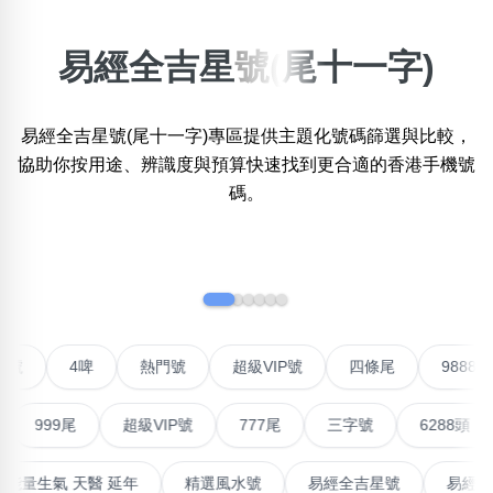
易經全吉星號(尾十一字)
搜尋選項
×
精準位置搜尋
易經全吉星號(尾十一字)專區提供主題化號碼篩選與比較，
位置:
一
二
三
四
五
六
七
八
協助你按用途、辨識度與預算快速找到更合適的香港手機號
碼。
搜尋
‹
›
清除全部分類
不包含數字
對聯號
4啤
熱門號
超級VIP號
四條尾
9
無0
無1
無2
無3
無4
無5
無6
無7
無8
無9
999尾
超級VIP號
777尾
三字號
6288頭
混
搜尋
最高能量生氣 天醫 延年
精選風水號
易經全吉星號
清除全部分類