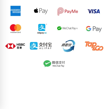
52564168
94132423
71341937
87522138
59517340
82864309
68221290
67279046
96876220
73663047
pricebook-ending-ababab
pricebook-starting-ababab