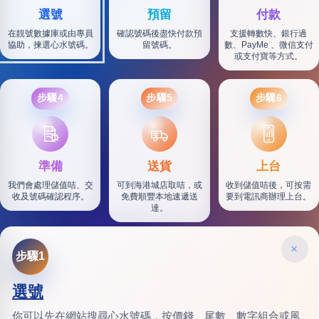
選號
預留
付款
在靚號數據庫或由專員
確認號碼後盡快付款預
支援轉數快、銀行過
協助，揀選心水號碼。
留號碼。
數、PayMe 、微信支付
或支付寶等方式。
步驟4
步驟5
步驟6
SF
準備
送貨
上台
我們會處理儲值咭、交
可到海港城店取咭，或
收到儲值咭後，可按需
收及號碼確認程序。
免費順豐本地速遞送
要到電訊商辦理上台。
達。
×
步驟1
選號
你可以先在網站搜尋心水號碼，按價錢、尾數、數字組合或風