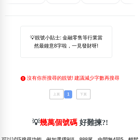
熱門分類
888尾
999尾
777尾
9字頭
6字頭
無4字
💡靚號小貼士: 金融零售等行業當
無5字
多8字
9888頭
二字號
三字號
然最鐘意8字啦，一見發財呀!
全大數字
5萬以上
生天延
全吉星(全號)
搜尋
清除全部分類
沒有你所搜尋的靚號! 建議減少字數再搜尋
高級分類
i
1
上頁
下頁
💡
幾萬個號碼
好難揀?!
幸運號分類
風水號分類
幸運分類
生天延/貴財成
可以試吓搜尋功能。例如選擇9頭、888尾，中間無4同5，輕鬆