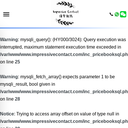
📞
Warning
: mysqli_query(): (HY000/3024): Query execution was
interrupted, maximum statement execution time exceeded in
/var/www/www.impressivecontact.com/inc_pricebooksql.p
on line
25
Warning
: mysqli_fetch_array() expects parameter 1 to be
mysqli_result, bool given in
/var/www/www.impressivecontact.com/inc_pricebooksql.p
on line
28
Notice
: Trying to access array offset on value of type null in
/var/www/www.impressivecontact.com/inc_pricebooksql.p