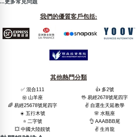
...更多常見問題
我們的優質客戶包括:
其他熱門分類
✅ 混合111
👍 多2號
㊙️ 山羊座
🖖 易經2678號尾四字
🌈 易經25678號尾四字
✌️ 自選生天延教學
☀️ 五行木號
🌸 水瓶座
⭐️ 二字號
👌 AAABBB尾
💥 中國大陸靚號
✌️ 生肖龍