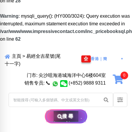
on line
28
Warning
: mysqli_query(): (HY000/3024): Query execution was
interrupted, maximum statement execution time exceeded in
/var/www/www.impressivecontact.com/inc_pricebooksql.p
on line
62
主頁
>
易經全吉星號(尾
香港｜簡
▼
十一字)
门市: 尖沙咀海港城海洋中心6楼604室
销售专员:
📞
(+852) 9888 9311
搜尋