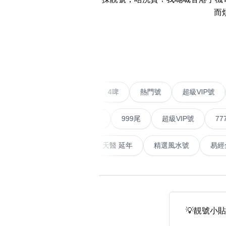
易经14689号
多8号
而
精选风水号
二字号
‹
自選生天延教学
三字号
风水师傅推介
鸳鸯刀
不包含數字
全部风水号分类 (200
9888头
二字號
愛情號
對聯號
4啤
熱門號
超級
無0
無1
無2
無3
無4
無5
無6
無7
無8
無9
对联号
順蛇尾
999尾
超級VIP號
777尾
ABAB尾
天大畜
易經延天生
最高能量生氣 天醫 延年
精選風水
夫佬尾
顺蛇尾
熱門分類
2字头固
888尾
999尾
777尾
9字頭
全吉星(全號)
💡靚號小貼
全部幸运号