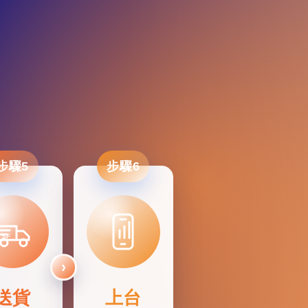
步驟5
步驟6
SF
送貨
上台