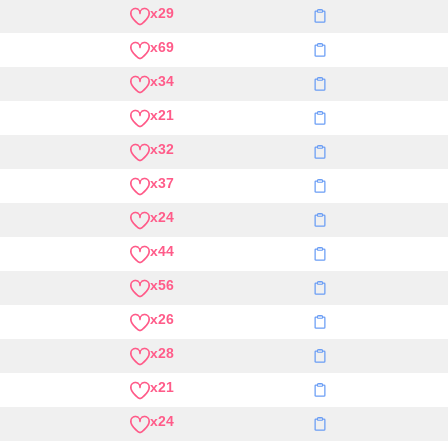
x29
x69
x34
x21
x32
x37
x24
x44
x56
x26
x28
x21
x24