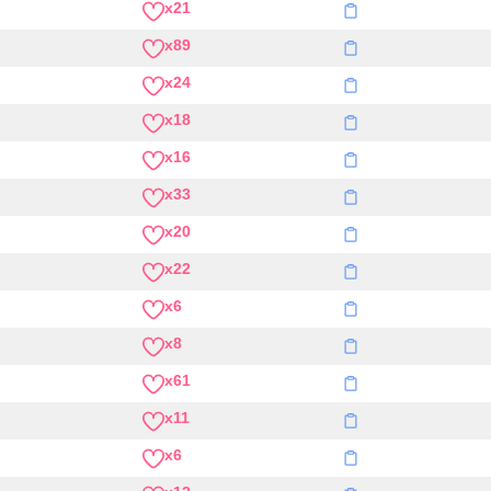
x21
x89
x24
x18
x16
x33
x20
x22
x6
x8
x61
x11
x6