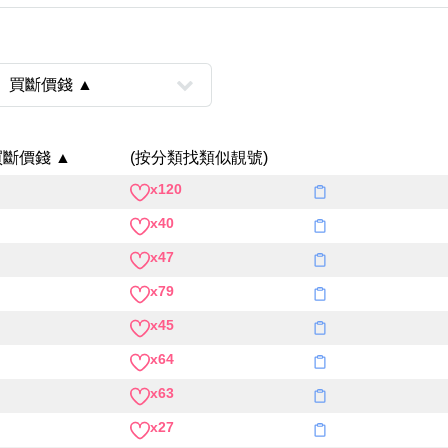
買斷價錢 ▲
(按分類找類似靚號)
x120
風水號分類
x40
x47
生天延/貴財成
五行
x79
易經六四卦象
x45
x64
x63
x27