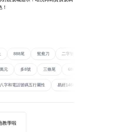
色！
搜尋
›
清除全部分類
五條尾以上
888尾
鴛鴦刀
二字號
愛情號
對
多8號
三條尾
6888頭
666尾
順蛇尾
99
搜尋
清除全部分類
泰
計算八字和電話號碼五行屬性
易經14689號
五行無
大數字
5萬以上
生天延
我地教學啦