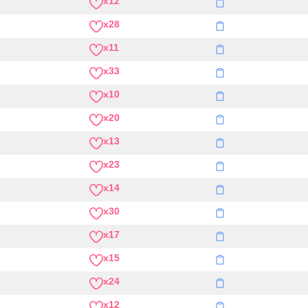
x12
x28
x11
x33
x10
x20
x13
x23
x14
x30
x17
x15
x24
x12