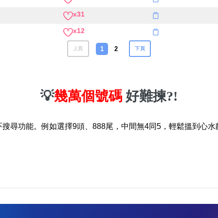
x31
x12
1
2
上頁
下頁
💡
幾萬個號碼
好難揀?!
吓搜尋功能。例如選擇9頭、888尾，中間無4同5，輕鬆搵到心水