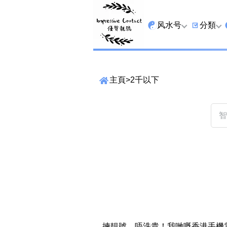
风水号
分類
全吉星
9字头
主頁
>
2千以下
最高能量生氣 天医 
6字头
生天延
三条尾
易经贵財成
四条尾
易经1349号
五条尾
易经13459号
888尾
易经2678号
999尾
精準位置搜尋
易经25678号
666尾
位置:
一
二
三
四
五
六
七
揀靚號，唔洗貴！我哋嘅香港手機