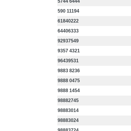
5744 6444
590 11194
61840222
64406333
92937549
9357 4321
96439531
9883 8236
9888 0475
9888 1454
98882745
98883014
98883024
98883724