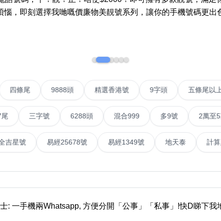
煩惱，即刻選擇我哋嘅價廉物美靚號系列，讓你的手機號碼更出
如何用易经计算电话号码
如何计算生命灵数电话号码
常见问题
教学文章
+)
VIP號
四條尾
9888頭
精選香港號
9字頭
靓号推介
三字號
6288頭
混合999
多9號
2萬至5萬元
潮文共赏
號
易經全吉星號
易經25678號
易經1349號
地天
靓号短片
全部文章分类
網
6字頭
無4字
無5字
多8字
9888頭
二字號
三字號
全
士: 一手機兩Whatsapp, 方便分開「公事」「私事」!快D睇下
分类(100+)