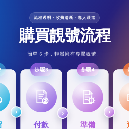
流程透明 · 收費清晰 · 專人跟進
購買靚號流程
簡單 6 步，輕鬆擁有專屬靚號。
2
步驟3
步驟4
留
付款
準備