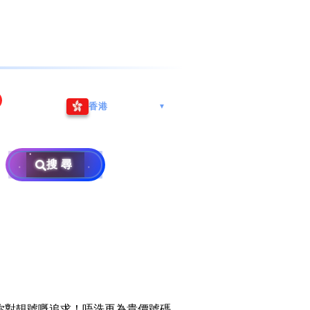
海港城
Whatsapp/微信: (852) 9888
香港
▼
区
9311
地址: 广州市南沙区南沙街
兰莪
查询热线: 2790 8888
广生路19号4楼
攜号转台儲值年咭25元起
地址: 6-3-2, Jalan Setia
搜尋
地址: 尖沙咀海港城海洋中
Prima E U13/E, Setia
攜号转台月费计划58元起
免费寄卖
心6楼604室(营业时间:星期
Alam, 40170 Shah Alam,
一至五, 上午10至下午6时,
Selangor, Malaysia
申請成為商业合作伙伴
买号流程及条款
公众假期休息)
×
销售条款及条件
隐私政策声明
你對靚號嘅追求！唔洗再為貴價號碼