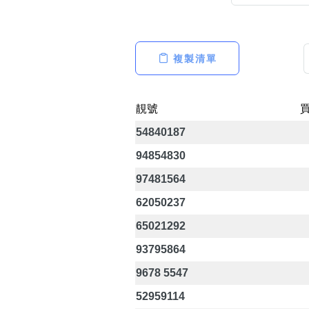
複製清單
高級分類
i
靚號
54840187
幸運號分類
94854830
幸運分類
97481564
基本分類
62050237
位置分類
包含數字
65021292
次數分類
93795864
生日分類
9678 5547
52959114