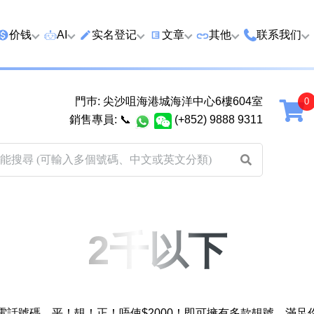
价钱
AI
实名登记
文章
‍其他
联系我们
特价号
AI搜号
实名登记(全部电訊商)
购买靓号流程
优质车牌
香港尖沙咀
門巿: 尖沙咀海港城海洋中心6樓604室
延年
2千以下
AI分析号码属性
查询儲值咭有效期
教你如何挑选靓号
优质域名
广州市南沙
銷售專員:
📞
(+852) 9888 9311
2千至5千元
AI分析出生时辰
换电话号码前必做的五件事
月费和储值咭计划
马来西亚雪
5千至1万元
AI 靓号估价系統
一机双 WhatsApp 教学
其他业務
以上
1万至2万元
計算八字和电话号码五行属
WhatsApp 无痛转移新号码
买号流程及条款
性
教学
2万至5万元
关于我们
2千以下
靓号估价遊戲
微信 WeChat 无痛转移新号
超级VIP号
码教学
易经六十四卦
不加联系人发 WhatsApp 教
八
黄大仙灵签
学 2026
電話號碼，平！靚！正！唔使$2000！即可擁有多款靚號，滿足