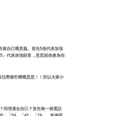
係有着自己嘅意義。首先5係代表加強
35」代表加強財富，意思就係會為你
係乜嘢都冇晒嘅意思！！所以大家小
功能？同埋適合自己？首先每一個電話
」「54」「41」「19」，然後呢