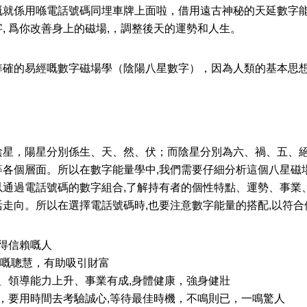
就係用喺電話號碼同埋車牌上面啦，借用遠古神秘的天延數字能
, 爲你改善身上的磁場,，調整後天的運勢和人生。
準確的易經嘅數字磁場學（陰陽八星數字），因為人類的基本思想
陰星，陽星分別係生、天、然、伏；而陰星分別為六、禍、五、
各個層面。所以在數字能量學中,我們需要仔細分析這個八星磁場
以通過電話號碼的數字組合,了解持有者的個性特點、運勢、事業
走向。所以在選擇電話號碼時,也要注意數字能量的搭配,以符合
得信賴嘅人
厚嘅聰慧，有助吸引財富
、領導能力上升、事業有成,身體健康，強身健壯
，要用時間去考驗誠心,等待最佳時機，不鳴則已，一鳴驚人