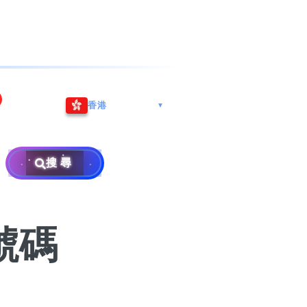
海港城
Whatsapp/微信: (852) 9888
香港
▼
区
9311
地址: 广州市南沙区南沙街
兰莪
查询热线: 2790 8888
广生路19号4楼
攜号转台儲值年咭25元起
地址: 6-3-2, Jalan Setia
搜尋
地址: 尖沙咀海港城海洋中
Prima E U13/E, Setia
攜号转台月费计划58元起
免费寄卖
心6楼604室(营业时间:星期
Alam, 40170 Shah Alam,
一至五, 上午10至下午6时,
Selangor, Malaysia
申請成為商业合作伙伴
买号流程及条款
公众假期休息)
號碼
×
销售条款及条件
隐私政策声明