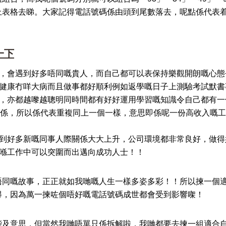
上表格去睇。大家記得電話號碼係由頭到尾數落去，呢點係代表
一下
錯，會遇到好多唔同嘅貴人，而自己都可以表保持樂觀開朗嘅心
好健康冇咩大病而且做事都好順利例如返學嘅日子上測驗考試默
多，亦都越嚟越聰明同時間都有好好運用學習嘅知識令自己都有
嘅關係，所以係代表重複同上一個一樣，意思即係呢一份高收入嘅
識到好多新嘅同事人際關係大大上升，公司環境都非常良好，做得
，喺工作中可以突圍而出邁向成功人士！！
唔同嘅故事，正正就如我哋嘅人生一樣多姿多彩！！所以揀一個
得，因為萬一揀咗個唔好嘅電話號碼成世都會受到影響㗎！
能及意思，但當然我哋唔單只係拆解啦，我哋都要去揀一組適合