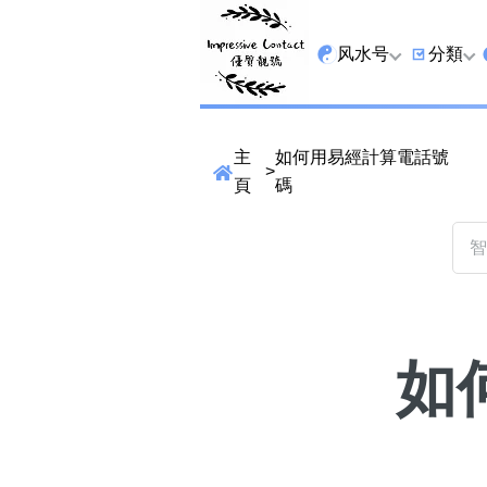
风水号
分類
全吉星
9字头
主
如何用易經計算電話號
>
最高能量生氣 天医 
6字头
頁
碼
生天延
三条尾
易经贵財成
四条尾
易经1349号
五条尾
易经13459号
888尾
如
易经2678号
999尾
精準位置搜尋
易经25678号
666尾
位置:
一
二
三
四
五
六
七