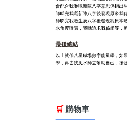
會配合我哋嘅新陳八字意思係指出
師睇完我嘅新陳八字後發現原來我
師睇完我嘅生辰八字後發現我原本
水角度嚟講，我哋追求嘅係相等，
最後總結
以上就係八星磁場數字能量學，如
學，再去找風水師去幫助自己，按
🛒
購物車