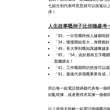
七組分別代表咩意思就可以按返以
序！
人生故事嘅例子比你哋參考
「93」一出世嘅時候人緣都唔
「34」慢慢開始長大，身體都
「49」長大學到嘅知識越嚟越
「95」「54」由於都有五字
面繼續去！
「41」工作嘅期間仍然係可以
「91」最後代表我嘅事業有成
所以每一組電話號碼都代表每一個
好亂咁揀，或者覺得求其揀一個都
以上就係去拆解一組電話號碼嘅功