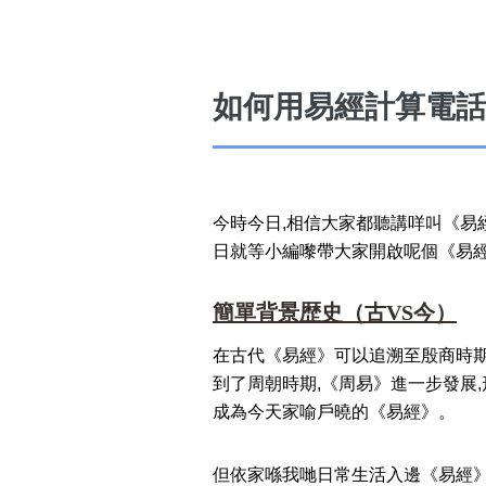
如何用易經計算電話
高級分類
i
今時今日,相信大家都聽講咩叫《
幸運號分類
日就等小編嚟帶大家開啟呢個《易
幸運分類
基本分類
簡單背景歴史（古VS今）
位置分類
包含數字
在古代《易經》可以追溯至殷商時期
次數分類
到了周朝時期,《周易》進一步發展
生日分類
成為今天家喻戶曉的《易經》。
但依家喺我哋日常生活入邊《易經