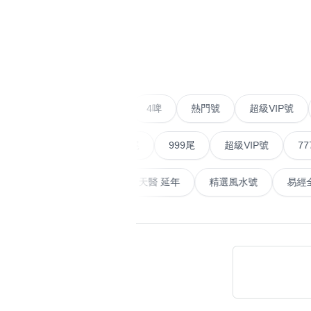
易经14689号
多8号
精选风水号
二字号
‹
自選生天延教学
三字号
风水师傅推介
鸳鸯刀
二字號
愛情號
對聯號
4啤
熱門號
超級VIP
不包含數字
全部风水号分类 (200
9888头
無0
無1
無2
無3
無4
無5
無6
無7
無8
無9
順蛇尾
999尾
超級VIP號
777尾
对联号
ABAB尾
畜
易經延天生
最高能量生氣 天醫 延年
精選風水號
夫佬尾
顺蛇尾
熱門分類
2字头固
888尾
999尾
777尾
9字頭
全吉星(全號)
全部幸运号