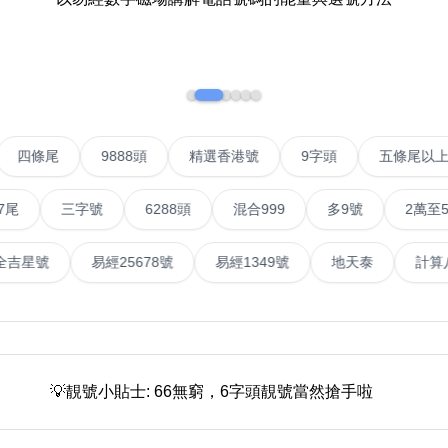
如何用易经计算电话号码
如何计算生命灵数电话号码
常见问题
號
四條尾
9888頭
精選香港號
9字頭
五條
教学文章
+)
靓号推介
三字號
6288頭
混合999
多9號
2萬至5萬元
潮文共赏
易經全吉星號
易經25678號
易經1349號
地天泰
靓号短片
全部文章分类
網
💡靚號小貼士: 66無窮，6字頭靚號當然搶手啦
6字頭
無4字
無5字
多8字
9888頭
二字號
三字號
全
分类(100+)