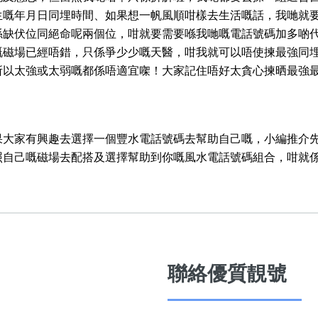
生嘅年月日同埋時間、如果想一帆風順咁樣去生活嘅話，我哋就
係缺伏位同絕命呢兩個位，咁就要需要喺我哋嘅電話號碼加多啲
嘅磁場已經唔錯，只係爭少少嘅天醫，咁我就可以唔使揀最強同
所以太強或太弱嘅都係唔適宜㗎！大家記住唔好太貪心揀晒最強
果大家有興趣去選擇一個豐水電話號碼去幫助自己嘅，小編推介
照自己嘅磁場去配搭及選擇幫助到你嘅風水電話號碼組合，咁就
聯絡優質靚號