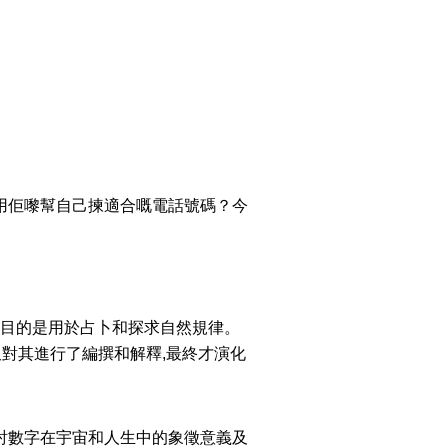
搜尋
清除全部分類
用佢嚟幫自己揀適合嘅電話號碼？今
,目的是用於占卜和探求自然規律。
又對其進行了編撰和解釋,最終才演化
搜尋
清除全部分類
討數字在宇宙和人生中的象徵意義及