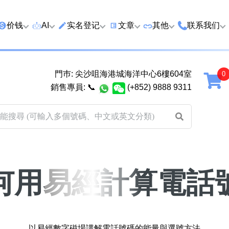
价钱
AI
实名登记
文章
‍其他
联系我们
特价号
AI搜号
实名登记(全部电訊商)
购买靓号流程
优质车牌
香港尖沙咀
門巿: 尖沙咀海港城海洋中心6樓604室
延年
2千以下
AI分析号码属性
查询儲值咭有效期
教你如何挑选靓号
优质域名
广州市南沙
銷售專員:
📞
(+852) 9888 9311
2千至5千元
AI分析出生时辰
换电话号码前必做的五件事
月费和储值咭计划
马来西亚雪
5千至1万元
AI 靓号估价系統
一机双 WhatsApp 教学
其他业務
以上
1万至2万元
計算八字和电话号码五行属
WhatsApp 无痛转移新号码
买号流程及条款
性
教学
2万至5万元
关于我们
何用易經計算電話
靓号估价遊戲
微信 WeChat 无痛转移新号
超级VIP号
码教学
易经六十四卦
不加联系人发 WhatsApp 教
八
黄大仙灵签
学 2026
以易經數字磁場講解電話號碼的能量與選號方法