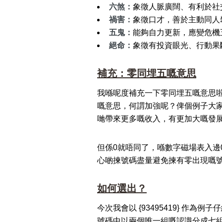
六煞：
象徵人脈廣闊、有利於社
禍害：
象徵口才，善於主動同人
五鬼：
能夠自力更新，應變危機
絕命：
象徵有投資眼光、行動果斷
補充：零同埋五嘅意思
我喺呢度補充一下零同埋五嘅意思啦
嘅意思，何謂加強呢？俾個例子大家
哋帶來更多嘅收入，有更加大嘅發
但係0就唔同了，喺數字磁場表入
心啲揀號碼盡量避免揀有零出現嘅
如何選出？
今次我會以 {93495419} 
號碼中以兩個唯一組嘅認識分成七組組