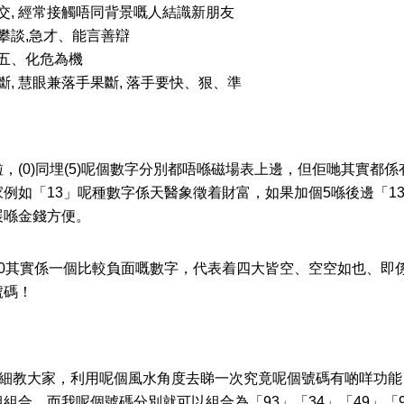
交, 經常接觸唔同背景嘅人結識新朋友
攀談,急才、能言善辯
五、化危為機
, 慧眼兼落手果斷, 落手要快、狠、準
，(0)同埋(5)呢個數字分別都唔喺磁場表上邊，但佢哋其實都
例如「13」呢種數字係天醫象徵着財富，如果加個5喺後邊「1
展喺金錢方便。
邊0其實係一個比較負面嘅數字，代表着四大皆空、空空如也、即
號碼！
作為例子仔細教大家，利用呢個風水角度去睇一次究竟呢個號碼有啲咩
合，而我呢個號碼分別就可以組合為「93」「34」「49」「95