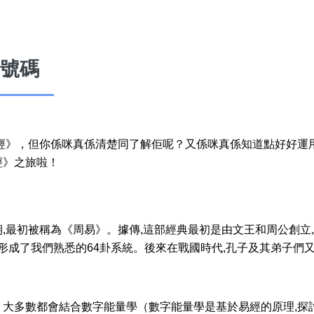
號碼
易經》，但你係咪真係清楚同了解佢呢？又係咪真係知道點好好運
風水號分類
經》之旅啦！
生天延/貴財成
五行
易經六四卦象
,最初被稱為《周易》。據傳,這部經典最初是由文王和周公創立
,形成了我們熟悉的64卦系統。後來在戰國時代,孔子及其弟子們
》大多數都會結合數字能量學（數字能量學是基於易經的原理,探