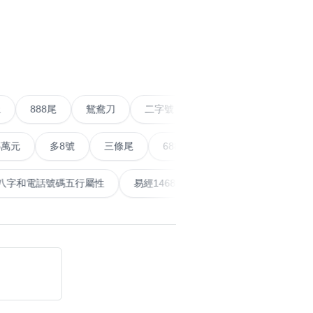
›
搜尋
清除全部分類
尾以上
888尾
鴛鴦刀
二字號
愛情號
對聯
多8號
三條尾
6888頭
666尾
順蛇尾
計算八字和電話號碼五行屬性
易經14689號
五行無相剋
搜尋
清除全部分類
大數字
5萬以上
生天延