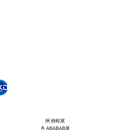
🆗️ 倒蛇尾
🤞 ABABAB尾