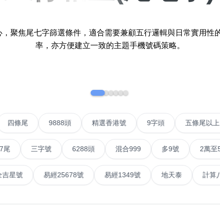
如何用易经计算电话号码
八
九
十
十一
核心，聚焦尾七字篩選條件，適合需要兼顧五行邏輯與日常實用性
如何计算生命灵数电话号码
率，亦方便建立一致的主題手機號碼策略。
常见问题
教学文章
+)
靓号推介
潮文共赏
VIP號
四條尾
9888頭
精選香港號
9字頭
靓号短片
三字號
6288頭
混合999
多9號
2萬至5萬元
全部文章分类
號
易經全吉星號
易經25678號
易經1349號
地天
網
分类(100+)