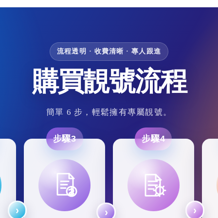
流程透明 · 收費清晰 · 專人跟進
購買靚號流程
簡單 6 步，輕鬆擁有專屬靚號。
步驟3
步驟4