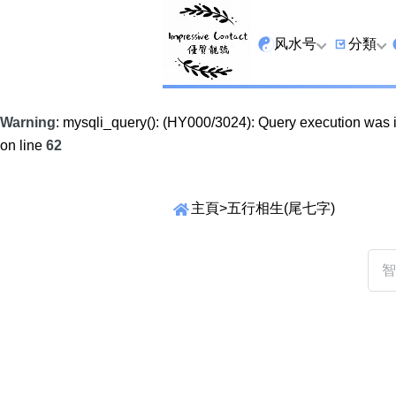
风水号
分類
全吉星
9字头
Warning
: mysqli_query(): (HY000/3024): Query execution was
最高能量生氣 天医 
6字头
on line
62
生天延
三条尾
主頁
>
五行相生(尾七字)
易经贵財成
四条尾
易经1349号
五条尾
易经13459号
888尾
易经2678号
999尾
搜尋選項
易经25678号
666尾
精準位置搜尋