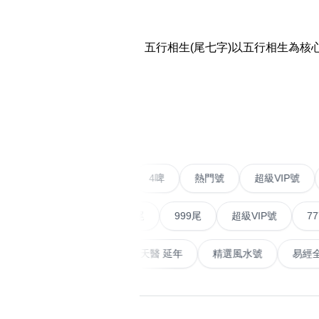
易经14689号
多8号
位置:
精选风水号
二字号
一
二
三
四
五
六
七
五行相生(尾七字)以五行相生為
自選生天延教学
三字号
风水师傅推介
鸳鸯刀
‹
全部风水号分类 (200
9888头
对联号
不包含數字
二字號
愛情號
對聯號
4啤
熱門號
超級
ABAB尾
無0
無1
無2
無3
無4
無5
無6
無7
無8
無9
夫佬尾
順蛇尾
999尾
超級VIP號
777尾
顺蛇尾
天大畜
易經延天生
最高能量生氣 天醫 延年
精選風水
2字头固
全部幸运号
熱門分類