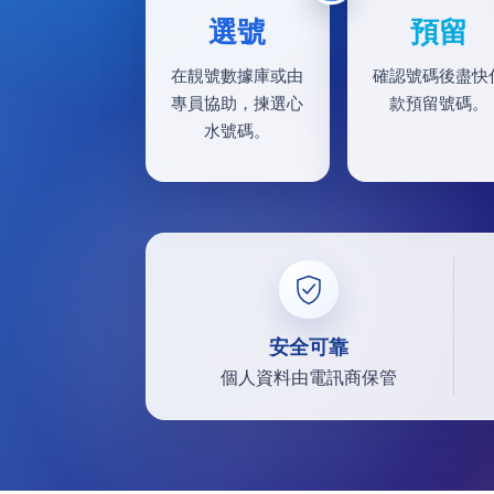
選號
預留
在靚號數據庫或由
確認號碼後盡快
專員協助，揀選心
款預留號碼。
水號碼。
安全可靠
個人資料由電訊商保管