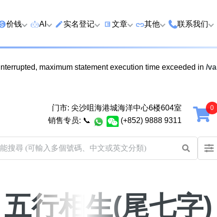
价钱
AI
实名登记
文章
‍其他
联系我们
特价号
AI搜号
实名登记(全部电訊商)
购买靓号流程
优质车牌
香港尖沙咀
 interrupted, maximum statement execution time exceeded in
/v
延年
2千以下
AI分析号码属性
查询儲值咭有效期
教你如何挑选靓号
优质域名
广州市南沙
2千至5千元
AI分析出生时辰
换电话号码前必做的五件事
月费和储值咭计划
马来西亚雪
门市: 尖沙咀海港城海洋中心6楼604室
5千至1万元
AI 靓号估价系統
一机双 WhatsApp 教学
其他业務
销售专员:
📞
(+852) 9888 9311
以上
1万至2万元
計算八字和电话号码五行属
WhatsApp 无痛转移新号码
买号流程及条款
性
教学
2万至5万元
关于我们
靓号估价遊戲
微信 WeChat 无痛转移新号
超级VIP号
码教学
易经六十四卦
五行相生(尾七字)
不加联系人发 WhatsApp 教
黄大仙灵签
学 2026