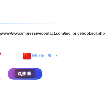
海港城
ar/www/www.impressivecontact.com/inc_pricebooksql.php
Whatsapp/微信: (852) 9888
区
9311
地址: 广州市南沙区南沙街
兰莪
查询热线: 2790 8888
广生路19号4楼
攜号转台儲值年咭25元起
地址: 6-3-2, Jalan Setia
中国大陆｜簡
▼
地址: 尖沙咀海港城海洋中
Prima E U13/E, Setia
攜号转台月费计划58元起
免费寄卖
心6楼604室(营业时间:星期
Alam, 40170 Shah Alam,
一至五, 上午10至下午6时,
Selangor, Malaysia
搜尋
申請成為商业合作伙伴
买号流程及条款
公众假期休息)
销售条款及条件
隐私政策声明
×