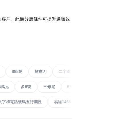
的客戶。此類分層條件可提升選號效
搜尋
清除全部分類
›
五條尾以上
888尾
鴛鴦刀
二字號
愛情號
對
多8號
三條尾
6888頭
666尾
順蛇尾
99
搜尋
清除全部分類
泰
計算八字和電話號碼五行屬性
易經14689號
五行無