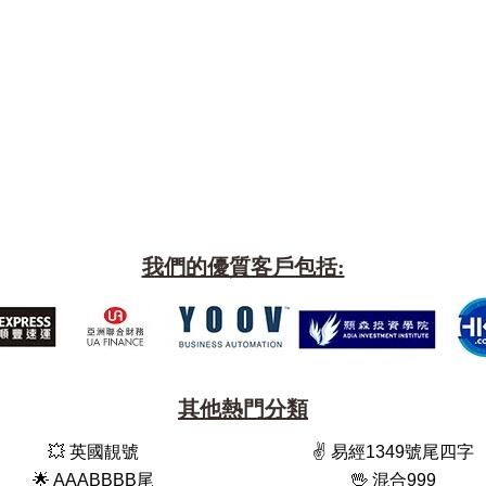
我們的優質客戶包括:
其他熱門分類
💥 英國靚號
✌️ 易經1349號尾四字
🌟 AAABBBB尾
🖖 混合999