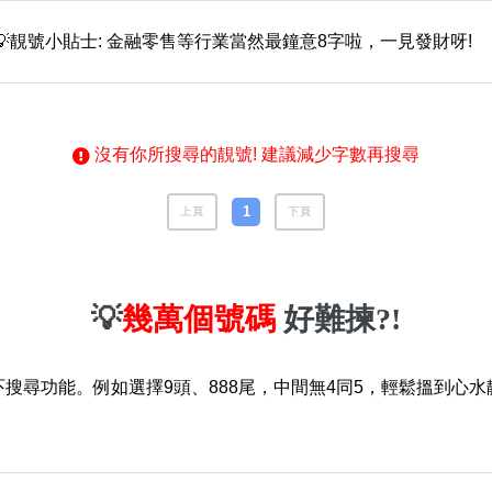
6字頭
無4字
無5字
多8字
9888頭
二字號
三字號
全
💡靚號小貼士: 金融零售等行業當然最鐘意8字啦，一見發財呀!
沒有你所搜尋的靚號! 建議減少字數再搜尋
1
上頁
下頁
💡
幾萬個號碼
好難揀?!
風水號分類
生天延/貴財成
五行
吓搜尋功能。例如選擇9頭、888尾，中間無4同5，輕鬆搵到心水
易經六四卦象