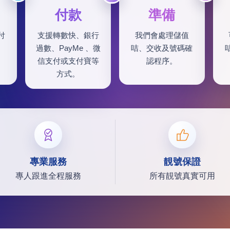
付款
準備
付
支援轉數快、銀行
我們會處理儲值
過數、PayMe 、微
咭、交收及號碼確
信支付或支付寶等
認程序。
方式。
專業服務
靚號保證
專人跟進全程服務
所有靚號真實可用