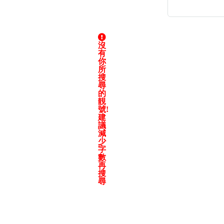
沒
有
高級分類
i
你
所
搜
尋
的
靚
號!
幸運號分類
建
議
幸運分類
減
基本分類
少
字
位置分類
數
包含數字
再
搜
次數分類
尋
生日分類