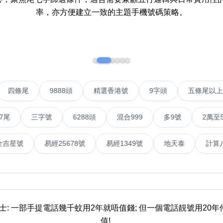
率，亦方便建立一致的主題手機號碼策略。
如何用易經計算電話號碼
如何計算生命靈數電話號
常見問題
教學文章
+)
IP號
四條尾
9888頭
精選香港號
9字頭
靚號推介
三字號
6288頭
混合999
多9號
2萬至5萬元
潮文共賞
號
易經全吉星號
易經25678號
易經1349號
地天
靚號短片
全部文章分類
網
6字頭
無4字
無5字
多8字
9888頭
二字號
三字號
全
貼士: 一部手提電話幾千蚊用2年就唔值錢; 但一個電話靚號用20
分類(100+)
值!