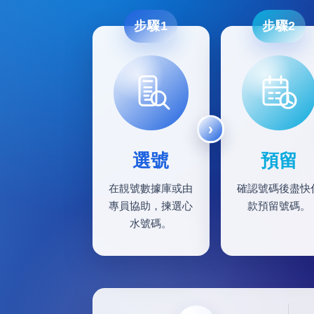
步驟1
步驟2
選號
預留
在靚號數據庫或由
確認號碼後盡快
專員協助，揀選心
款預留號碼。
水號碼。