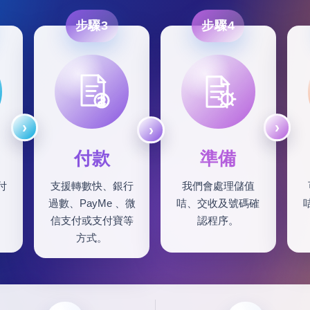
步驟3
步驟4
付款
準備
付
支援轉數快、銀行
我們會處理儲值
過數、PayMe 、微
咭、交收及號碼確
信支付或支付寶等
認程序。
方式。