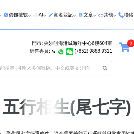
價錢搜號
AI
實名登記
文章
‍其他
聯絡
特價號
AI搜號
實名登記(全部電訊商)
購買靚號流程
優質車牌
香港
門巿: 尖沙咀海港城海洋中心6樓604室
延年
2千以下
AI分析號碼屬性
查詢儲值咭有效期
教你點揀靚號教學
優質域名
廣州
銷售專員:
📞
(+852) 9888 9311
2千至5千元
AI分析出生時辰
換電話號碼前必做的五件
月費和儲值咭
馬來
5千至1萬元
AI 靚號估價系統
一機雙Whatsapp教學
其他業務
以上
1萬至2萬元
計算八字和電話號碼五行屬
Whatsapp 無痛轉移新號
買號流程及條
性
教學
2萬至5萬元
關於我們
五行相生(尾七字)
靚號估價遊戲
微信Wechat 無痛轉移新
超級VIP號
碼教學
易經六十四卦
不加聯絡人發WhatsApp
八
黃大仙靈籤
學 2026
核心，聚焦尾七字篩選條件，適合需要兼顧五行邏輯與日常實用性