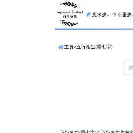
風水號
幸運號
全吉星
9字頭
主頁
>
五行相生(尾七字)
最高能量生氣 天醫 
6字頭
生天延
三條尾
貴財成
四條尾
1349號
五條尾
13459號
888尾
2678號
999尾
精準位置搜尋
25678號
666尾
位置:
一
二
三
四
五
六
七
五行相生(尾七字)以五行相生為