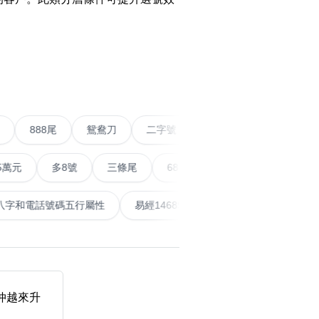
搜尋
碼
›
清除全部分類
五條尾以上
888尾
鴛鴦刀
二字號
愛情號
對
多8號
三條尾
6888頭
666尾
順蛇尾
9
搜尋
清除全部分類
泰
計算八字和電話號碼五行屬性
易經14689號
五行無
大數字
5萬以上
生天延
年仲越來升