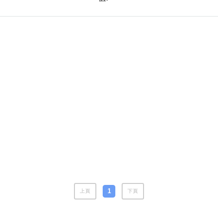
風水號分類
生天延/貴財成
五行
易經六四卦象
1
上頁
下頁