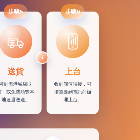
步驟5
步驟6
SF
送貨
上台
可到海港城店取
收到儲值咭後，可
咭，或免費順豐本
按需要到電訊商辦
地速遞送達。
理上台。