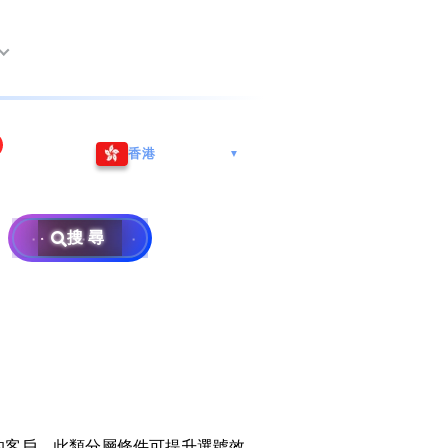
尖沙咀海港城
Whatsapp/微信: (852) 9888
香港
▼
巿南沙區
9311
地址: 广州市南沙区南沙街
事
計劃
西亞雪蘭莪
查詢熱線: 2790 8888
广生路19号4楼
攜號轉台儲值年咭25元起
地址: 6-3-2, Jalan Setia
搜尋
地址: 尖沙咀海港城海洋中
Prima E U13/E, Setia
攜號轉台月費計劃58元起
免費寄賣
心6樓604室(營業時間:星期
Alam, 40170 Shah Alam,
碼
款
一至五, 上午10至下午6時,
Selangor, Malaysia
申請成為商業合作伙伴
買號流程及條款
公眾假期休息)
×
銷售條款及條件
號
私隱政策聲明
教
的客戶。此類分層條件可提升選號效