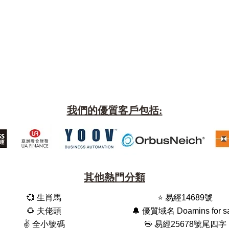
我們的優質客戶包括:
其他熱門分類
💞 生肖馬
⭐️ 易經14689號
🌻 夫佬頭
🔔 優質域名 Doamins for s
✌️ 全小號碼
🖖 易經25678號尾四字