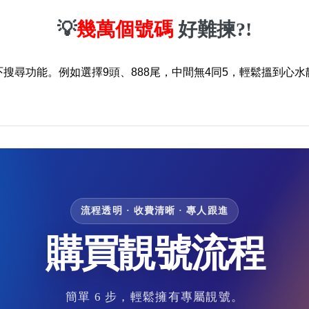
💡
幾萬個號碼
好難揀?!
吓搜尋功能。例如選擇9頭、888尾，中間無4同5，輕鬆搵到心水
流程透明 · 收費清晰 · 專人跟進
購買靚號流程
簡單 6 步，輕鬆擁有專屬靚號。