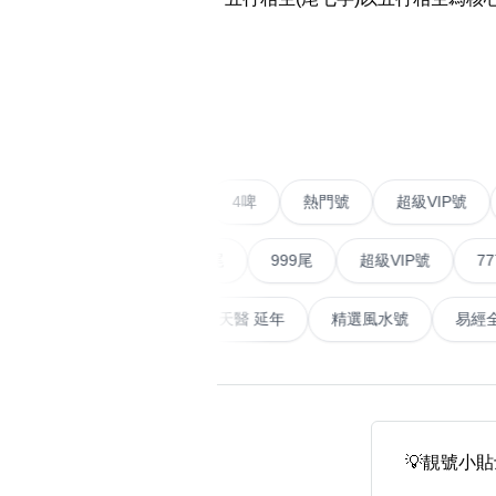
14689號
多8號
精選風水號
二字號
‹
自選生天延教學
三字號
風水師傅推介
鴛鴦刀
不包含數字
全部風水號分類 (200
9888頭
二字號
愛情號
對聯號
4啤
熱門號
超級V
無0
無1
無2
無3
無4
無5
無6
無7
無8
無9
對聯號
順蛇尾
999尾
超級VIP號
777尾
ABAB尾
天大畜
易經延天生
最高能量生氣 天醫 延年
精選風水
夫佬尾
順蛇尾
熱門分類
2字頭固
888尾
999尾
777尾
9字頭
全吉星(全號)
💡靚號小
全部幸運號