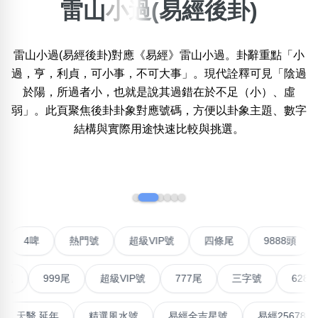
雷山小過(易經後卦)
×
精準位置搜尋
雷山小過(易經後卦)對應《易經》雷山小過。卦辭重點「小
位置:
一
二
三
四
五
六
七
八
過，亨，利貞，可小事，不可大事」。現代詮釋可見「陰過
於陽，所過者小，也就是說其過錯在於不足（小）、虛
弱」。此頁聚焦後卦卦象對應號碼，方便以卦象主題、數字
結構與實際用途快速比較與挑選。
搜尋
清除全部分類
‹
›
不包含數字
無0
無1
無2
無3
無4
無5
無6
無7
無8
無9
對聯號
4啤
熱門號
超級VIP號
四條尾
988
搜尋
999尾
超級VIP號
777尾
三字號
6288頭
清除全部分類
最高能量生氣 天醫 延年
精選風水號
易經全吉星號
易經