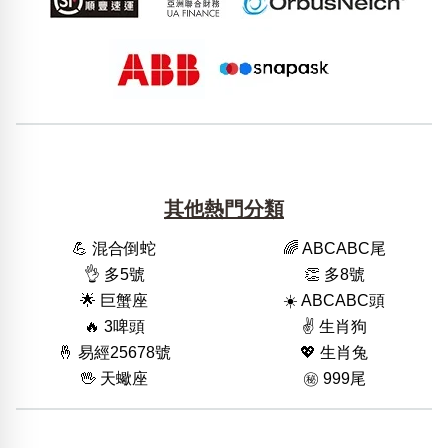
其他熱門分類
💪 混合倒蛇
🌈 ABCABC尾
👌 多5號
👏 多8號
🌟 巨蟹座
☀️ ABCABC頭
🔥 3啤頭
✌️ 生肖狗
🤞 易經25678號
💖 生肖兔
🖖 天蠍座
㊙️ 999尾