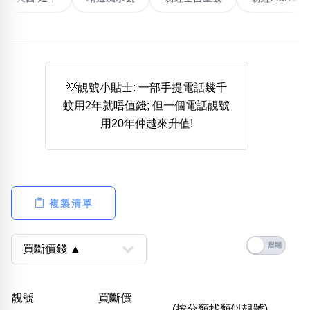
熱門分類
888尾
999尾
777尾
9字頭
6字頭
無4字
無5字
多8字
9888頭
二字號
三字號
全大數字
5萬以上
生天延
全吉星(全號)
💡靚號小貼士: 一部手提電話幾千
搜尋
蚊用2年就唔值錢; 但一個電話靚號
清除全部分類
用20年仲越來升值!
高級分類
i
複製清單
幸運號分類
風水號分類
幸運分類
生天延/貴財成
基本分類
五行
靚號
買斷價
位置分類
易經六四卦象
(按分類找類似靚號)