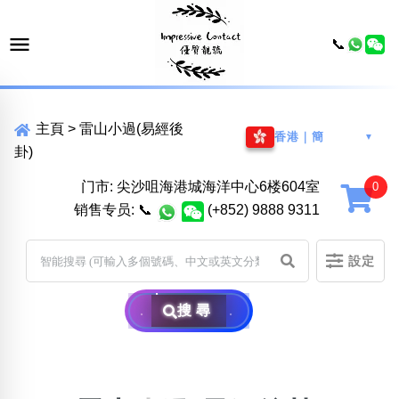
📞
主頁
>
雷山小過(易經後
香港｜簡
▼
卦)
门市: 尖沙咀海港城海洋中心6楼604室
销售专员:
📞
(+852) 9888 9311
設定
搜尋