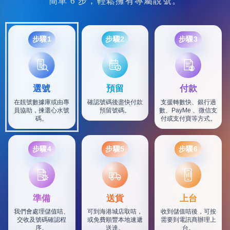
簡單 6 步，輕鬆擁有專屬靚號。
步驟1
步驟2
步驟3
選號
預留
付款
在靚號數據庫或由專
確認號碼後盡快付款
支援轉數快、銀行過
員協助，揀選心水號
預留號碼。
數、PayMe 、微信支
碼。
付或支付寶等方式。
步驟4
步驟5
步驟6
SF
準備
送貨
上台
我們會處理儲值咭、
可到海港城店取咭，
收到儲值咭後，可按
交收及號碼確認程
或免費順豐本地速遞
需要到電訊商辦理上
序。
送達。
台。