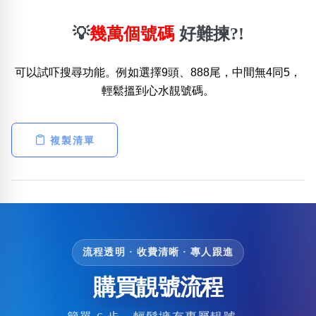
💡
幾萬個號碼
好難揀?!
可以試吓搜尋功能。例如選擇9頭、888尾，中間無4同5，
輕鬆搵到心水靚號碼。
複製清單
流程透明 · 收費清晰 · 專人跟進
購買靚號流程