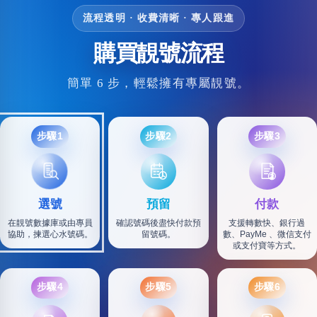
流程透明 · 收費清晰 · 專人跟進
購買靚號流程
簡單 6 步，輕鬆擁有專屬靚號。
步驟1
步驟2
步驟3
選號
預留
付款
在靚號數據庫或由專員
確認號碼後盡快付款預
支援轉數快、銀行過
協助，揀選心水號碼。
留號碼。
數、PayMe 、微信支付
或支付寶等方式。
步驟4
步驟5
步驟6