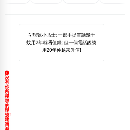
熱門分類
888尾
999尾
777尾
9字頭
6字頭
無4字
無5字
多8字
9888頭
二字號
三字號
全大數字
5萬以上
生天延
全吉星(全號)
💡靚號小貼士: 一部手提電話幾千
搜尋
蚊用2年就唔值錢; 但一個電話靚號
清除全部分類
用20年仲越來升值!
高級分類
i
沒
有
你
所
搜
尋
幸運號分類
風水號分類
的
靚
幸運分類
生天延/貴財成
號!
建
基本分類
五行
議
位置分類
易經六四卦象
減