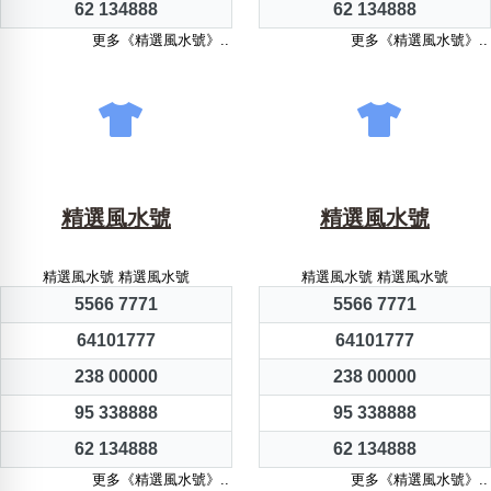
62 134888
62 134888
更多《精選風水號》..
更多《精選風水號》..
精選風水號
精選風水號
精選風水號 精選風水號
精選風水號 精選風水號
5566 7771
5566 7771
64101777
64101777
238 00000
238 00000
95 338888
95 338888
62 134888
62 134888
更多《精選風水號》..
更多《精選風水號》..