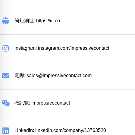
簡短網址: https://iii.co
Instagram: instagram.com/impressivecontact
電郵:
sales@impressivecontact.com
微訊號: impressivecontact
Linkedin: linkedin.com/company/13763520