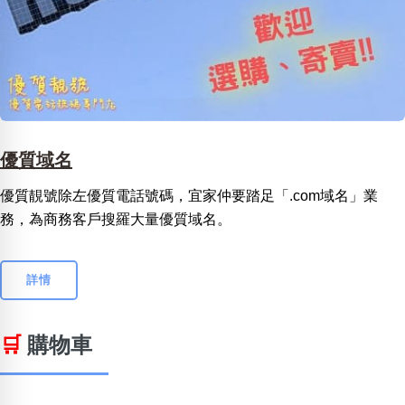
優質域名
優質靚號除左優質電話號碼，宜家仲要踏足「.com域名」業
務，為商務客戶搜羅大量優質域名。
詳情
🛒
購物車