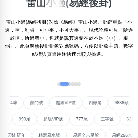
雷山小過(易經後卦)
×
精準位置搜尋
雷山小過(易經後卦)對應《易經》雷山小過。卦辭重點「小
位置:
過，亨，利貞，可小事，不可大事」。現代詮釋可見「陰過
一
二
三
四
五
六
七
八
於陽，所過者小，也就是說其過錯在於不足（小）、虛
弱」。此頁聚焦後卦卦象對應號碼，方便以卦象主題、數字
結構與實際用途快速比較與挑選。
搜尋
清除全部分類
‹
›
不包含數字
無0
無1
無2
無3
無4
無5
無6
無7
無8
無9
聯號
4啤
熱門號
超級VIP號
四條尾
9888
搜尋
999尾
超級VIP號
777尾
三字號
6288頭
清除全部分類
高能量生氣 天醫 延年
精選風水號
易經全吉星號
易經2