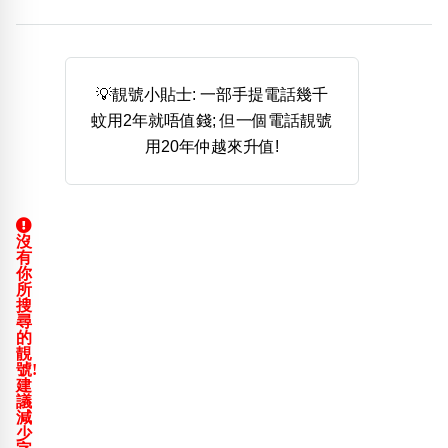
熱門分類
888尾
999尾
777尾
9字頭
6字頭
無4字
無5字
多8字
9888頭
二字號
三字號
💡靚號小貼士: 一部手提電話幾千
全大數字
5萬以上
生天延
全吉星(全號)
蚊用2年就唔值錢; 但一個電話靚號
搜尋
用20年仲越來升值!
清除全部分類
沒
高級分類
i
有
你
所
搜
尋
的
靚
幸運號分類
風水號分類
號!
建
幸運分類
生天延/貴財成
議
基本分類
五行
減
少
位置分類
易經六四卦象