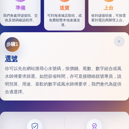
準備
送貨
上台
我們會處理儲值咭、交
可到海港城店取咭，或
收到儲值咭後，可按需
收及號碼確認程序。
免費順豐本地速遞送
要到電訊商辦理上台。
達。
×
步驟1
選號
你可以先在網站搜尋心水號碼，按價錢、尾數、數字組合或風
水師傅要求篩選。如想節省時間，亦可直接聯絡靚號專員，說
明預算、用途、喜歡的數字或風水師傅要求，我們會代為提供
合適選擇。