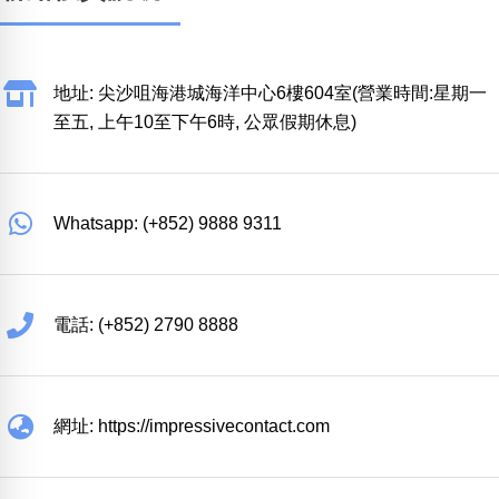
地址: 尖沙咀海港城海洋中心6樓604室(營業時間:星期一
至五, 上午10至下午6時, 公眾假期休息)
Whatsapp: (+852) 9888 9311
電話: (+852) 2790 8888
網址: https://impressivecontact.com