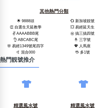
其他熱門分類
🌟 9888頭
💞 新加坡靚號
👏 自選生天延教學
💥 易經延天生
✌️ AAAABBB尾
㊙️ 搞三搞四號
👌 ABCABC尾
🤞 三字號
🌸 易經1349號尾四字
💖 人馬座
🤙 混合000
🖖 多1號
熱門靚號推介
精選風水號
精選風水號