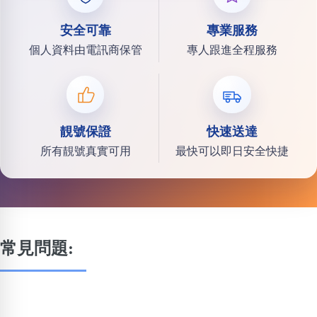
安全可靠
專業服務
個人資料由電訊商保管
專人跟進全程服務
靚號保證
快速送達
所有靚號真實可用
最快可以即日安全快捷
常見問題: