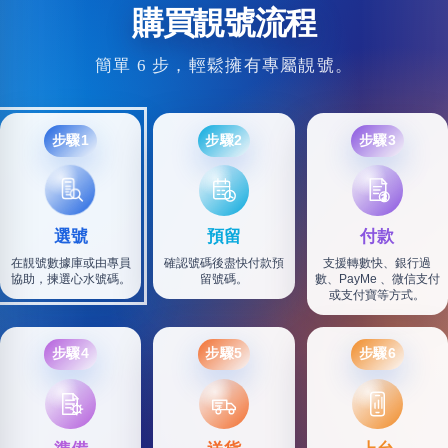
購買靚號流程
簡單 6 步，輕鬆擁有專屬靚號。
步驟1
步驟2
步驟3
選號
預留
付款
在靚號數據庫或由專員
確認號碼後盡快付款預
支援轉數快、銀行過
協助，揀選心水號碼。
留號碼。
數、PayMe 、微信支付
或支付寶等方式。
步驟4
步驟5
步驟6
SF