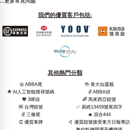
...更多常見問題
我們的優質客戶包括:
其他熱門分類
㊙️ ABBA尾
🖖 黃大仙靈籤
🌟 AI人工智能搜尋號碼
✌️ ABBA頭
💖 3啤頭
🌈 馬來西亞靚號
🆗️ 台灣靚號
✅ 易經13459號尾四字
✌️ 三條尾
🔥 混合444
👏 優質車牌
🤙 優質靚號接受東方日報專訪
教你點揀開運手機號碼