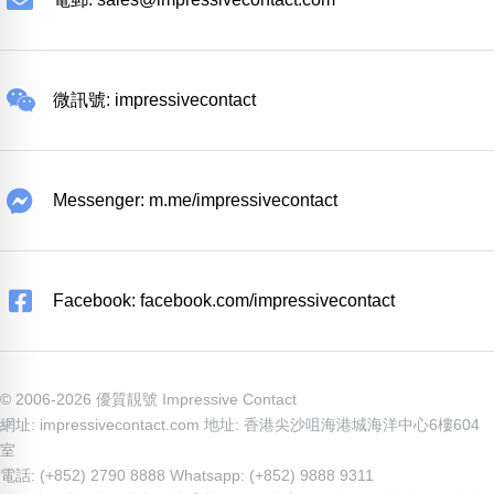
微訊號: impressivecontact
Messenger: m.me/impressivecontact
Facebook: facebook.com/impressivecontact
© 2006-2026 優質靚號 Impressive Contact
網址: impressivecontact.com 地址: 香港尖沙咀海港城海洋中心6樓604
室
電話: (+852) 2790 8888 Whatsapp: (+852) 9888 9311