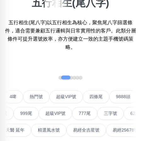
五行相生(尾八字)
×
精準位置搜尋
五行相生(尾八字)以五行相生為核心，聚焦尾八字篩選條
位置:
件，適合需要兼顧五行邏輯與日常實用性的客戶。此類分層
一
二
三
四
五
六
七
八
九
十
條件可提升選號效率，亦方便建立一致的主題手機號碼策
略。
搜尋
清除全部分類
‹
›
不包含數字
聯號
4啤
熱門號
超級VIP號
四條尾
9888頭
無0
無1
無2
無3
無4
無5
無6
無7
無8
無9
999尾
超級VIP號
777尾
三字號
6288頭
搜尋
清除全部分類
高能量生氣 天醫 延年
精選風水號
易經全吉星號
易經25