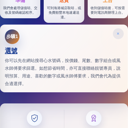
準備
送貨
上台
我們會處理儲值咭、交
可到海港城店取咭，或
收到儲值咭後，可按需
收及號碼確認程序。
免費順豐本地速遞送
要到電訊商辦理上台。
達。
×
步驟1
選號
你可以先在網站搜尋心水號碼，按價錢、尾數、數字組合或風
水師傅要求篩選。如想節省時間，亦可直接聯絡靚號專員，說
明預算、用途、喜歡的數字或風水師傅要求，我們會代為提供
合適選擇。