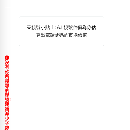
熱門分類
888尾
999尾
777尾
9字頭
6字頭
無4字
無5字
多8字
9888頭
二字號
三字號
💡靚號小貼士: A.I.靚號估價為你估
全大數字
5萬以上
生天延
全吉星(全號)
算出電話號碼的市場價值
搜尋
清除全部分類
沒
有
高級分類
i
你
所
搜
尋
的
靚
號!
幸運號分類
風水號分類
建
議
幸運分類
生天延/貴財成
減
少
基本分類
五行
字
位置分類
易經六四卦象
數