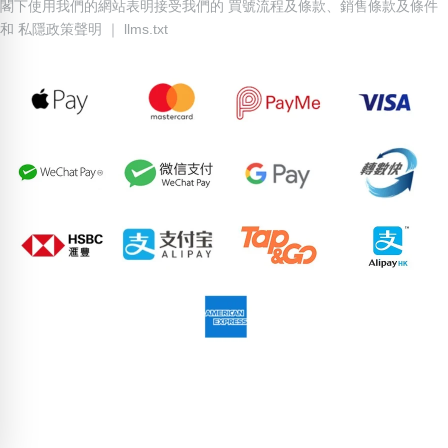
閣下使用我們的網站表明接受我們的
買號流程及條款
、
銷售條款及條件
和
私隱政策聲明
｜
llms.txt
87596995
69109946
78768386
50427144
77025935
65952948
79153214
55666809
53821956
86196641
pricebook-mixed-222
pricebook-region-hong-kong