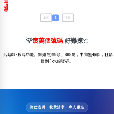
再
包含數字
搜
次數分類
尋
生日分類
1
上頁
下頁
搜尋
清除全部分類
💡
幾萬個號碼
好難揀?!
可以試吓搜尋功能。例如選擇9頭、888尾，中間無4同5，輕鬆
搵到心水靚號碼。
流程透明 · 收費清晰 · 專人跟進