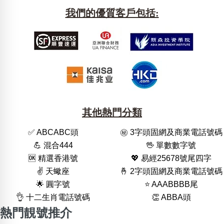
我們的優質客戶包括:
其他熱門分類
✅ ABCABC頭
㊙️ 3字頭固網及商業電話號碼
💪 混合444
🖖 單數數字號
🆗️ 精選香港號
💖 易經25678號尾四字
✌️ 天蠍座
🤞 2字頭固網及商業電話號碼
🌟 圓字號
⭐️ AAABBBB尾
👌 十二生肖電話號碼
👏 ABBA頭
熱門靚號推介