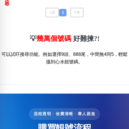
包含數字
尋
次數分類
1
上頁
下頁
生日分類
搜尋
清除全部分類
💡
幾萬個號碼
好難揀?!
可以試吓搜尋功能。例如選擇9頭、888尾，中間無4同5，輕鬆
搵到心水靚號碼。
流程透明 · 收費清晰 · 專人跟進
購買靚號流程