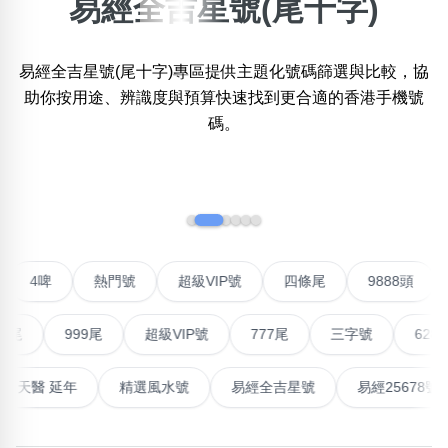
易經全吉星號(尾十字)
×
精準位置搜尋
易經全吉星號(尾十字)專區提供主題化號碼篩選與比較，協
位置:
助你按用途、辨識度與預算快速找到更合適的香港手機號
一
二
三
四
五
六
七
八
九
十
碼。
搜尋
‹
›
清除全部分類
聯號
4啤
熱門號
超級VIP號
四條尾
9888頭
不包含數字
無0
無1
無2
無3
無4
無5
無6
無7
無8
無9
999尾
超級VIP號
777尾
三字號
6288頭
搜尋
能量生氣 天醫 延年
精選風水號
易經全吉星號
易經25
清除全部分類