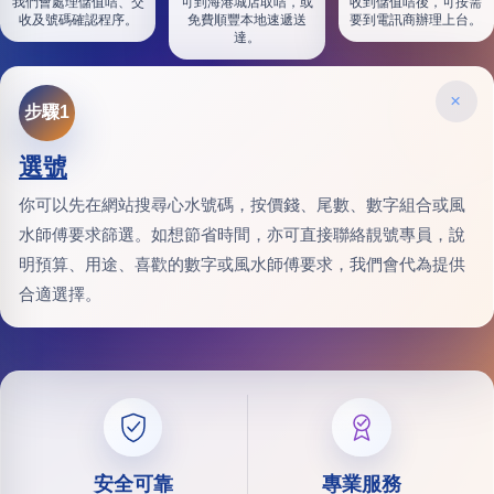
我們會處理儲值咭、交
可到海港城店取咭，或
收到儲值咭後，可按需
收及號碼確認程序。
免費順豐本地速遞送
要到電訊商辦理上台。
達。
×
步驟1
選號
你可以先在網站搜尋心水號碼，按價錢、尾數、數字組合或風
水師傅要求篩選。如想節省時間，亦可直接聯絡靚號專員，說
明預算、用途、喜歡的數字或風水師傅要求，我們會代為提供
合適選擇。
安全可靠
專業服務