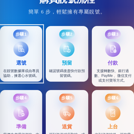
簡單 6 步，輕鬆擁有專屬靚號。
步驟1
步驟2
步驟3
選號
預留
付款
在靚號數據庫或由專員
確認號碼後盡快付款預
支援轉數快、銀行過
協助，揀選心水號碼。
留號碼。
數、PayMe 、微信支付
或支付寶等方式。
步驟4
步驟5
步驟6
SF
準備
送貨
上台