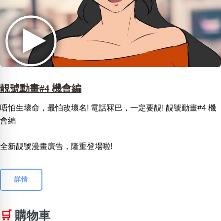
靚號動畫#4 機會編
唔怕生壞命，最怕改壞名! 電話冧巴，一定要靚! 靚號動畫#4 機
會編
全新靚號漫畫廣告，隆重登場啦!
詳情
🛒
購物車