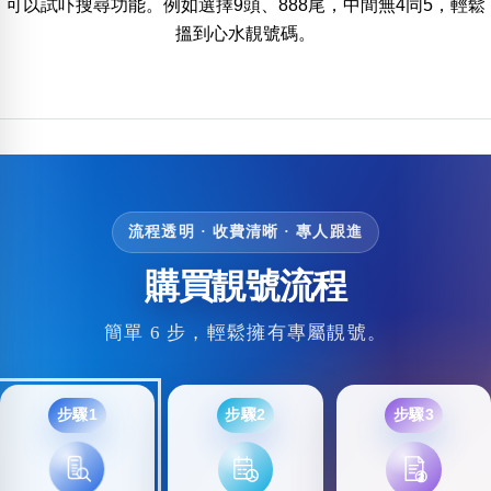
可以試吓搜尋功能。例如選擇9頭、888尾，中間無4同5，輕鬆
包含數字
搵到心水靚號碼。
次數分類
生日分類
搜尋
清除全部分類
流程透明 · 收費清晰 · 專人跟進
購買靚號流程
簡單 6 步，輕鬆擁有專屬靚號。
步驟1
步驟2
步驟3