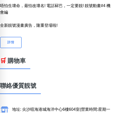
唔怕生壞命，最怕改壞名! 電話冧巴，一定要靚! 靚號動畫#4 機
會編
全新靚號漫畫廣告，隆重登場啦!
詳情
🛒
購物車
聯絡優質靚號
地址: 尖沙咀海港城海洋中心6樓604室(營業時間:星期一