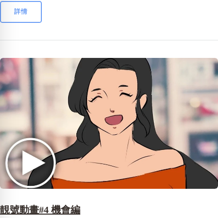
詳情
靚號動畫#4 機會編