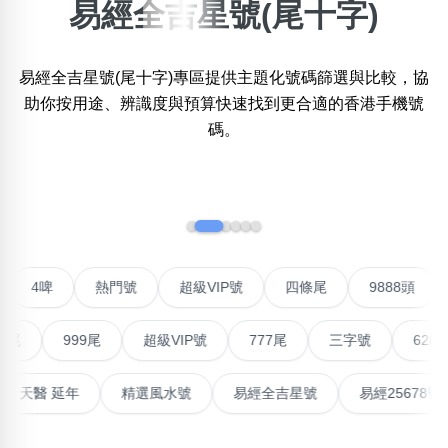
易經全吉星號(尾十字)
搜尋選項
×
精準位置搜尋
易經全吉星號(尾十字)專區提供主題化號碼篩選與比較，協
位置:
一
二
三
四
五
六
七
八
九
助你按用途、辨識度與預算快速找到更合適的香港手機號
碼。
搜尋
‹
›
清除全部分類
不包含數字
聯號
4啤
熱門號
超級VIP號
四條尾
9888頭
無0
無1
無2
無3
無4
無5
無6
無7
無8
無9
999尾
超級VIP號
777尾
三字號
6288頭
搜尋
能量生氣 天醫 延年
精選風水號
易經全吉星號
易經25
清除全部分類