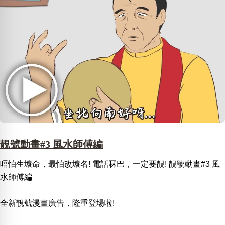
靚號動畫#3 風水師傅編
唔怕生壞命，最怕改壞名! 電話冧巴，一定要靚! 靚號動畫#3 風
水師傅編
全新靚號漫畫廣告，隆重登場啦!