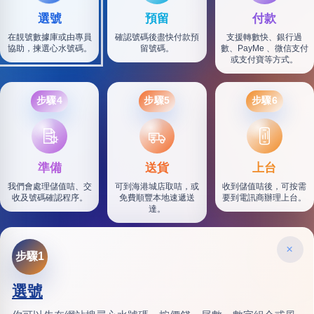
選號
預留
付款
在靚號數據庫或由專員
確認號碼後盡快付款預
支援轉數快、銀行過
協助，揀選心水號碼。
留號碼。
數、PayMe 、微信支付
或支付寶等方式。
步驟4
步驟5
步驟6
SF
準備
送貨
上台
我們會處理儲值咭、交
可到海港城店取咭，或
收到儲值咭後，可按需
收及號碼確認程序。
免費順豐本地速遞送
要到電訊商辦理上台。
達。
×
步驟1
選號