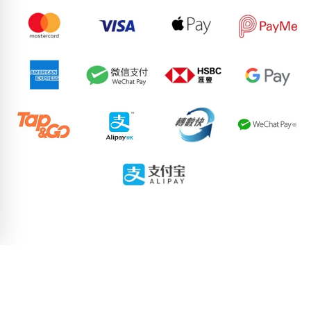
63301391
93157172
95689971
88580318
84896380
51863633
95223390
68267890
79515288
81986584
pricebook-starting-2-pair
pricebook-ending-ascending-snake