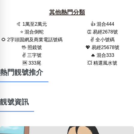
其他熱門分類
🤙 1萬至2萬元
👍 混合444
⭐️ 混合倒蛇
👏 易經2678號
🌻 2字頭固網及商業電話號碼
✌️ 全小號碼
🖖 照鏡號
💖 易經25678號
✌️ 三字號
🔥 混合333
🆗️ 333尾
💥 精選風水號
熱門靚號推介
靚號資訊