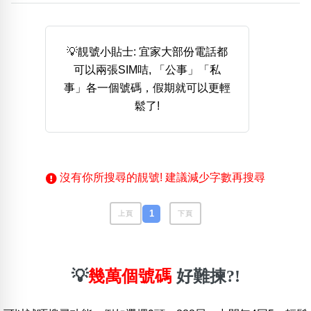
熱門分類
888尾
999尾
777尾
9字頭
6字頭
無4字
💡靚號小貼士: 宜家大部份電話都
無5字
多8字
9888頭
二字號
三字號
可以兩張SIM咭, 「公事」「私
全大數字
5萬以上
生天延
全吉星(全號)
事」各一個號碼，假期就可以更輕
搜尋
鬆了!
清除全部分類
高級分類
i
沒有你所搜尋的靚號! 建議減少字數再搜尋
1
上頁
下頁
幸運號分類
風水號分類
幸運分類
生天延/貴財成
💡
幾萬個號碼
好難揀?!
基本分類
五行
位置分類
易經六四卦象