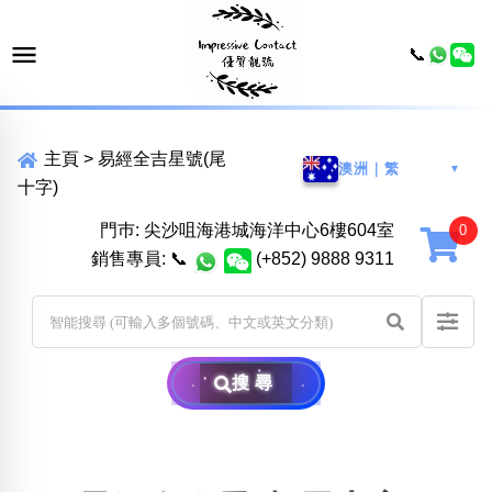
📞
主頁
>
易經全吉星號(尾
澳洲｜繁
▼
十字)
門巿: 尖沙咀海港城海洋中心6樓604室
銷售專員:
📞
(+852) 9888 9311
搜尋