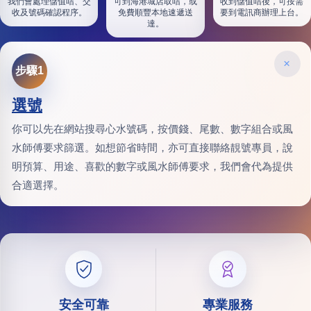
我們會處理儲值咭、交
可到海港城店取咭，或
收到儲值咭後，可按需
收及號碼確認程序。
免費順豐本地速遞送
要到電訊商辦理上台。
達。
×
步驟1
選號
你可以先在網站搜尋心水號碼，按價錢、尾數、數字組合或風
水師傅要求篩選。如想節省時間，亦可直接聯絡靚號專員，說
明預算、用途、喜歡的數字或風水師傅要求，我們會代為提供
合適選擇。
安全可靠
專業服務