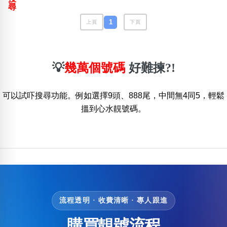
包含數字
尋
次數分類
1
上頁
下頁
生日分類
搜尋
清除全部分類
💡
幾萬個號碼
好難揀?!
可以試吓搜尋功能。例如選擇9頭、888尾，中間無4同5，輕鬆
搵到心水靚號碼。
流程透明 · 收費清晰 · 專人跟進
購買靚號流程