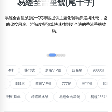
易經全吉星號(尾十字)
×
精準位置搜尋
易經全吉星號(尾十字)專區提供主題化號碼篩選與比較，協
位置:
助你按用途、辨識度與預算快速找到更合適的香港手機號
一
二
三
四
五
六
七
八
九
十
十一
碼。
搜尋
‹
›
清除全部分類
聯號
4啤
熱門號
超級VIP號
四條尾
9888
不包含數字
無0
無1
無2
無3
無4
無5
無6
無7
無8
無9
999尾
超級VIP號
777尾
三字號
6288頭
搜尋
高能量生氣 天醫 延年
精選風水號
易經全吉星號
易經2
清除全部分類