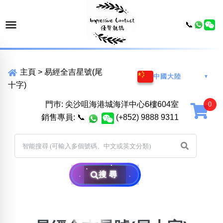
📞
主頁
>
易經全吉星號(尾
中國大陸
▼
十字)
門巿: 尖沙咀海港城海洋中心6樓604室
銷售專員:
📞
(+852) 9888 9311
搜尋