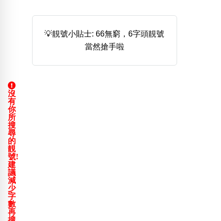
熱門分類
888尾
999尾
777尾
9字頭
6字頭
無4字
💡靚號小貼士: 66無窮，6字頭靚號
無5字
多8字
9888頭
二字號
三字號
當然搶手啦
全大數字
5萬以上
生天延
全吉星(全號)
搜尋
清除全部分類
沒
有
你
所
高級分類
i
搜
尋
的
靚
號!
建
議
幸運號分類
風水號分類
減
少
幸運分類
生天延/貴財成
字
數
基本分類
五行
再
位置分類
易經六四卦象
搜