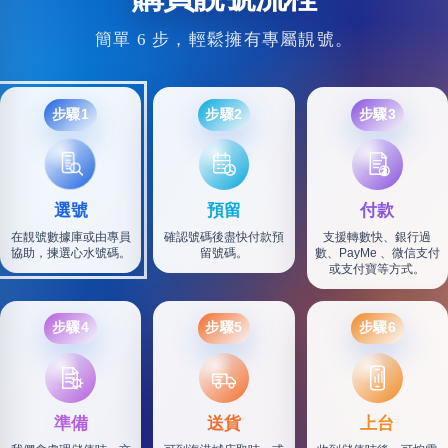
簡單 6 步，輕鬆擁有專屬靚號。
步驟1
步驟2
步驟3
選號
預留
付款
在靚號數據庫或由專員
確認號碼後盡快付款預
支援轉數快、銀行過
協助，揀選心水號碼。
留號碼。
數、PayMe 、微信支付
或支付寶等方式。
步驟4
步驟5
步驟6
SF
準備
送貨
上台