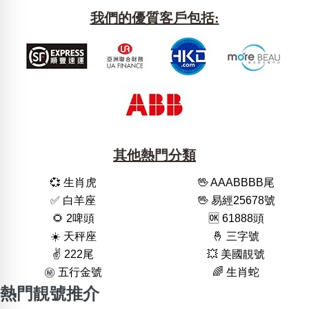
我們的優質客戶包括:
其他熱門分類
💞 生肖虎
🖖 AAABBBB尾
✅ 白羊座
🖖 易經25678號
🌻 2啤頭
🆗️ 61888頭
☀️ 天秤座
🤞 三字號
✌️ 222尾
💥 美國靚號
㊙️ 五行金號
🌈 生肖蛇
熱門靚號推介