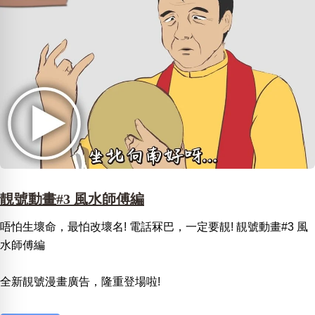
靚號動畫#3 風水師傅編
唔怕生壞命，最怕改壞名! 電話冧巴，一定要靚! 靚號動畫#3 風
水師傅編
全新靚號漫畫廣告，隆重登場啦!