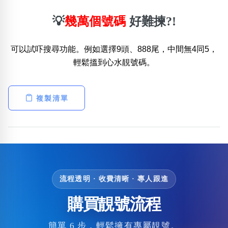
💡
幾萬個號碼
好難揀?!
可以試吓搜尋功能。例如選擇9頭、888尾，中間無4同5，
輕鬆搵到心水靚號碼。
複製清單
流程透明 · 收費清晰 · 專人跟進
購買靚號流程
簡單 6 步，輕鬆擁有專屬靚號。