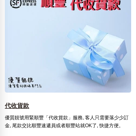
代收貨款
優質靚號用緊順豐「代收貨款」服務, 客人只需要落少少訂
金, 尾款交比順豐速遞員或者順豐站就OK了, 快捷方便。