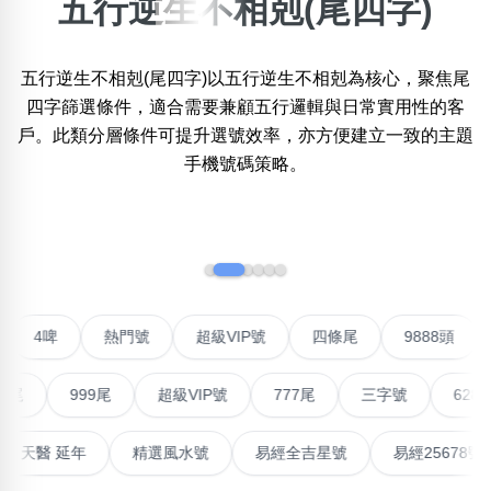
五行逆生不相剋(尾四字)
×
精準位置搜尋
五行逆生不相剋(尾四字)以五行逆生不相剋為核心，聚焦尾
位置:
四字篩選條件，適合需要兼顧五行邏輯與日常實用性的客
一
二
三
四
五
六
七
八
九
十
十一
戶。此類分層條件可提升選號效率，亦方便建立一致的主題
手機號碼策略。
搜尋
清除全部分類
‹
›
不包含數字
聯號
4啤
熱門號
超級VIP號
四條尾
9888
無0
無1
無2
無3
無4
無5
無6
無7
無8
無9
999尾
超級VIP號
777尾
三字號
6288頭
搜尋
清除全部分類
高能量生氣 天醫 延年
精選風水號
易經全吉星號
易經2