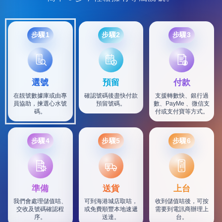
步驟1
步驟2
步驟3
選號
預留
付款
在靚號數據庫或由專
確認號碼後盡快付款
支援轉數快、銀行過
員協助，揀選心水號
預留號碼。
數、PayMe 、微信支
碼。
付或支付寶等方式。
步驟4
步驟5
步驟6
SF
準備
送貨
上台
我們會處理儲值咭、
可到海港城店取咭，
收到儲值咭後，可按
交收及號碼確認程
或免費順豐本地速遞
需要到電訊商辦理上
序。
送達。
台。