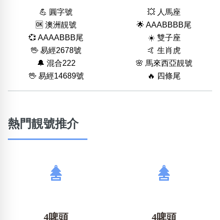
💪 圓字號
💥 人馬座
🆗️ 澳洲靚號
🌟 AAABBBB尾
💞 AAAABBB尾
☀️ 雙子座
🖖 易經2678號
🤙 生肖虎
🔔 混合222
🌸 馬來西亞靚號
🖖 易經14689號
🔥 四條尾
熱門靚號推介
4啤頭
4啤頭