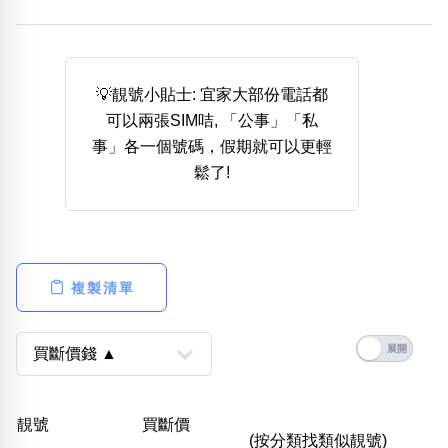
熱門分類
888尾
999尾
777尾
9字頭
6字頭
無4字
無5字
多8字
9888頭
二字號
三字號
💡靚號小貼士: 宜家大部份電話都
全大數字
5萬以上
生天延
全吉星(全號)
可以兩張SIM咭, 「公事」「私
搜尋
事」各一個號碼，假期就可以更輕
清除全部分類
鬆了!
高級分類
i
複製清單
幸運號分類
風水號分類
幸運分類
生天延/貴財成
基本分類
五行
靚號
買斷價
位置分類
易經六四卦象
(按分類找類似靚號)