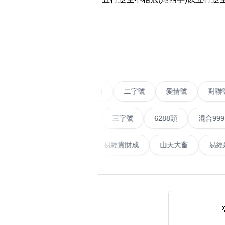
易经14689号
多8号
精选风水号
二字号
‹
自選生天延教学
三字号
风水师傅推介
鸳鸯刀
不包含數字
全部风水号分类 (200
9888头
五條尾以上
888尾
鴛鴦刀
二字號
愛情號
無0
無1
無2
無3
無4
無5
無6
無7
無8
無9
对联号
級VIP號
777尾
三字號
6288頭
混合999
多
ABAB尾
號
五行無相剋
風水師傅推介
易經貴財成
山天大
夫佬尾
顺蛇尾
熱門分類
2字头固
888尾
999尾
777尾
9字頭
全吉星(全號)
全部幸运号