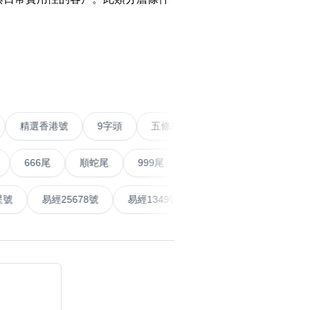
搜尋
›
清除全部分類
9888頭
精選香港號
9字頭
五條尾以上
888尾
6尾
順蛇尾
999尾
超級VIP號
777尾
三字
搜尋
清除全部分類
易經全吉星號
易經25678號
易經1349號
地天泰
大數字
5萬以上
生天延