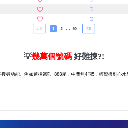
…
1
2
50
上頁
下頁
💡
幾萬個號碼
好難揀?!
吓搜尋功能。例如選擇9頭、888尾，中間無4同5，輕鬆搵到心水