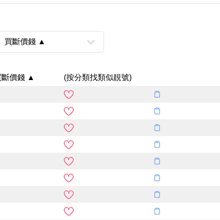
買斷價錢 ▲
(按分類找類似靚號)
風水號分類
生天延/貴財成
五行
易經六四卦象