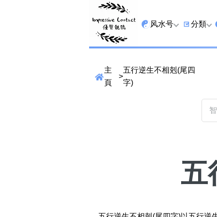
风水号
分類
全吉星
9字头
主
五行逆生不相剋(尾四
>
最高能量生氣 天医 
6字头
頁
字)
生天延
三条尾
易经贵財成
四条尾
易经1349号
五条尾
易经13459号
888尾
五
易经2678号
999尾
精準位置搜尋
易经25678号
666尾
位置:
一
二
三
四
五
六
七
五行逆生不相剋(尾四字)以五行