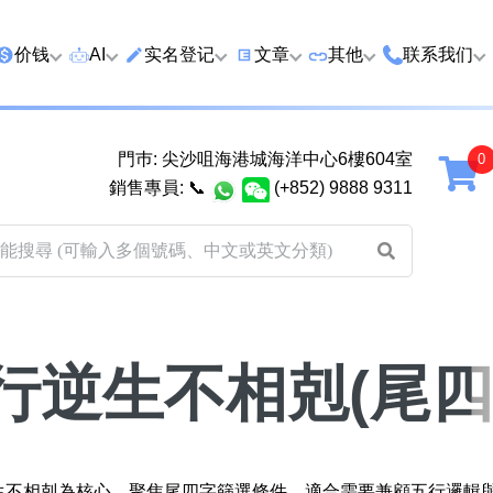
价钱
AI
实名登记
文章
‍其他
联系我们
特价号
AI搜号
实名登记(全部电訊商)
购买靓号流程
优质车牌
香港尖沙咀
門巿: 尖沙咀海港城海洋中心6樓604室
延年
2千以下
AI分析号码属性
查询儲值咭有效期
教你如何挑选靓号
优质域名
广州市南沙
銷售專員:
📞
(+852) 9888 9311
2千至5千元
AI分析出生时辰
换电话号码前必做的五件事
月费和储值咭计划
马来西亚雪
5千至1万元
AI 靓号估价系統
一机双 WhatsApp 教学
其他业務
以上
1万至2万元
計算八字和电话号码五行属
WhatsApp 无痛转移新号码
买号流程及条款
性
教学
2万至5万元
关于我们
行逆生不相剋(尾四
靓号估价遊戲
微信 WeChat 无痛转移新号
超级VIP号
码教学
易经六十四卦
不加联系人发 WhatsApp 教
八
九
十
黄大仙灵签
学 2026
逆生不相剋為核心，聚焦尾四字篩選條件，適合需要兼顧五行邏輯