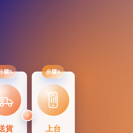
步驟5
步驟6
SF
送貨
上台