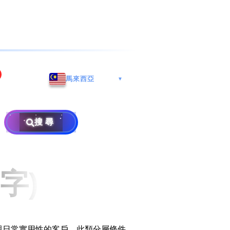
海港城
Whatsapp/微信: (852) 9888
馬來西亞
▼
区
9311
地址: 广州市南沙区南沙街
兰莪
查询热线: 2790 8888
广生路19号4楼
攜号转台儲值年咭25元起
地址: 6-3-2, Jalan Setia
搜尋
地址: 尖沙咀海港城海洋中
Prima E U13/E, Setia
攜号转台月费计划58元起
免费寄卖
心6楼604室(营业时间:星期
Alam, 40170 Shah Alam,
一至五, 上午10至下午6时,
Selangor, Malaysia
申請成為商业合作伙伴
买号流程及条款
公众假期休息)
字)
×
销售条款及条件
隐私政策声明
與日常實用性的客戶。此類分層條件