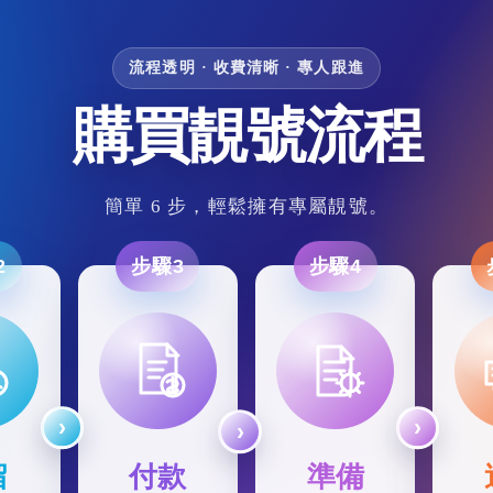
流程透明 · 收費清晰 · 專人跟進
購買靚號流程
簡單 6 步，輕鬆擁有專屬靚號。
2
步驟3
步驟4
留
付款
準備