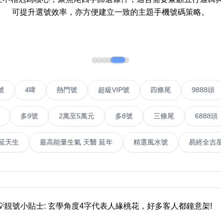
可提升選號效率，亦方便建立一致的主題手機號碼策略。
如何用易经计算电话号码
如何计算生命灵数电话号码
常见问题
教学文章
+)
對聯號
4啤
熱門號
超級VIP號
四條尾
靓号推介
9號
2萬至5萬元
多8號
三條尾
6888頭
66
潮文共赏
畜
易經延天生
最高能量生氣 天醫 延年
精選風水號
靓号短片
全部文章分类
網
6字頭
無4字
無5字
多8字
9888頭
二字號
三字號
全
💡靚號小貼士: 玄學角度4字代表人緣桃花，好多客人都鐘意架!
分类(100+)