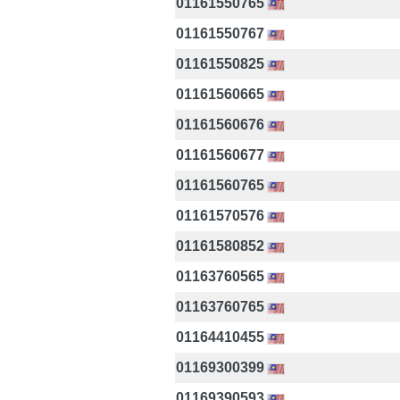
01161550765
01161550767
01161550825
01161560665
01161560676
01161560677
01161560765
01161570576
01161580852
01163760565
01163760765
01164410455
01169300399
01169390593