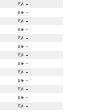
更多
更多
更多
更多
更多
更多
更多
更多
更多
更多
更多
更多
更多