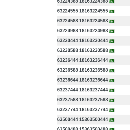
63224388 18163224388
63224555 18163224555
63224588 18163224588
63224988 18163224988
63230444 18163230444
63230588 18163230588
63236444 18163236444
63236588 18163236588
63236644 18163236644
63237444 18163237444
63237588 18163237588
63237744 18163237744
63500444 15363500444
63500488 15363500488