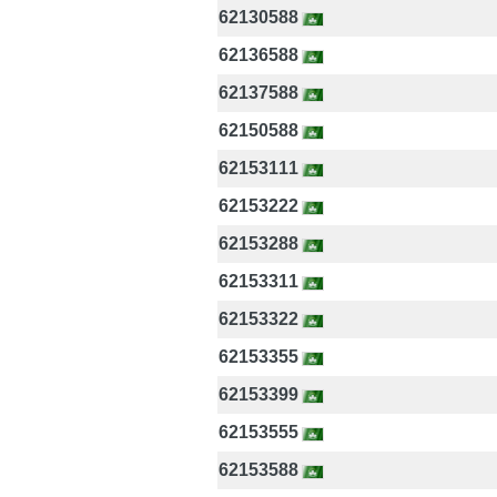
62130588
62136588
62137588
62150588
62153111
62153222
62153288
62153311
62153322
62153355
62153399
62153555
62153588