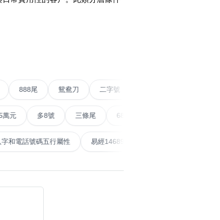
o Change WeChat to
w Number
搜尋
WhatsApp Without
›
清除全部分類
g Contact Guide
o Calculate Phone
r with Yijing
五條尾以上
888尾
鴛鴦刀
二字號
愛情號
對
o Calculate Phone
多8號
三條尾
6888頭
666尾
順蛇尾
9
r Life Number
搜尋
清除全部分類
泰
計算八字和電話號碼五行屬性
易經14689號
五行無
al Articles
er
mmendations
大數字
5萬以上
生天延
 Posts