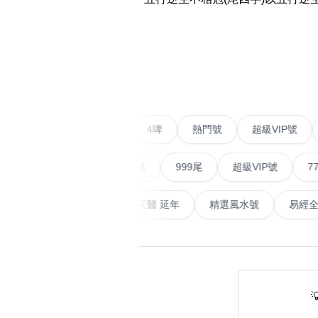
14689 number
featured Feng Shui
‹
Numbers
Customerized San Ti
不包含數字
Feng Shui Masters
二字號
愛情號
對聯號
4啤
熱門號
超級V
無0
無1
無2
無3
無4
無5
無6
無7
無8
無9
All Feng Shui Categ
順蛇尾
999尾
超級VIP號
777尾
(200+)
天大畜
易經延天生
最高能量生氣 天醫 延年
精選風水
熱門分類
888尾
999尾
777尾
9字頭
全吉星(全號)