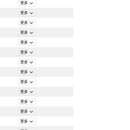
更多
更多
更多
更多
更多
更多
更多
更多
更多
更多
更多
更多
更多