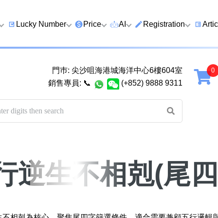
Lucky Number
Price
AI
Registration
Arti
9 Prefix
Clearance
AI Number Search
Prepaid Card Real N
Lucky
Registration
Guid
門巿: 尖沙咀海港城海洋中心6樓604室
Qi
6 Prefix
Below 2K
AI Analyze Number
銷售專員:
📞
(+852) 9888 9311
Check Prepaid Card
How t
Four Ending Digits
2K–5K
AI Analyze Birth
Balance
Numb
Four Ending Digits
5K–10K
AI Valuation
Five 
Chan
Five+ Ending Digits
10K–20K
Five Element Calculator
Dual
888 Ending
20K–50K
Number Valuation Game
行逆生不相剋(尾四
Guid
999 Ending
Super VIP
Yijing 64 Hexagrams
How 
666 Ending
Wong Tai Sin Spiritual
to a 
八
Fortune Telling
逆生不相剋為核心，聚焦尾四字篩選條件，適合需要兼顧五行邏輯