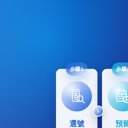
步驟1
步驟
選號
預