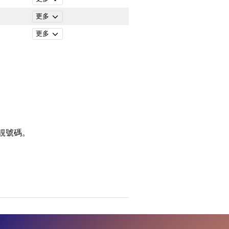
更多
更多
靚號碼。