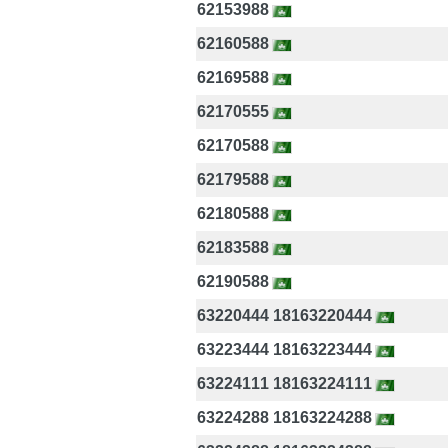
62153988
62160588
62169588
62170555
62170588
62179588
62180588
62183588
62190588
63220444 18163220444
63223444 18163223444
63224111 18163224111
63224288 18163224288