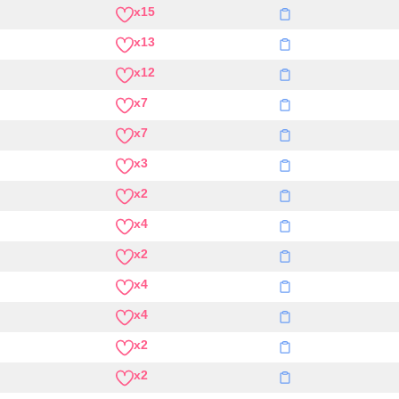
x15
x13
x12
x7
x7
x3
x2
x4
x2
x4
x4
x2
x2