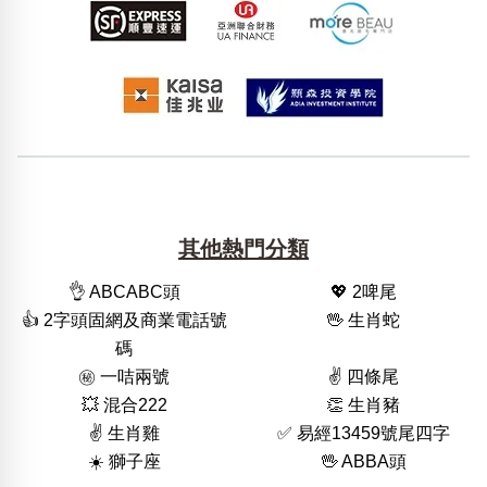
其他熱門分類
👌 ABCABC頭
💖 2啤尾
👍 2字頭固網及商業電話號
🖖 生肖蛇
碼
㊙️ 一咭兩號
✌️ 四條尾
💥 混合222
👏 生肖豬
✌️ 生肖雞
✅ 易經13459號尾四字
☀️ 獅子座
🖖 ABBA頭