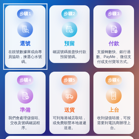
步驟1
步驟2
步驟3
選號
預留
付款
在靚號數據庫或由專
確認號碼後盡快付款
支援轉數快、銀行過
員協助，揀選心水號
預留號碼。
數、PayMe 、微信支
碼。
付或支付寶等方式。
步驟4
步驟5
步驟6
SF
準備
送貨
上台
我們會處理儲值咭、
可到海港城店取咭，
收到儲值咭後，可按
交收及號碼確認程
或免費順豐本地速遞
需要到電訊商辦理上
序。
送達。
台。