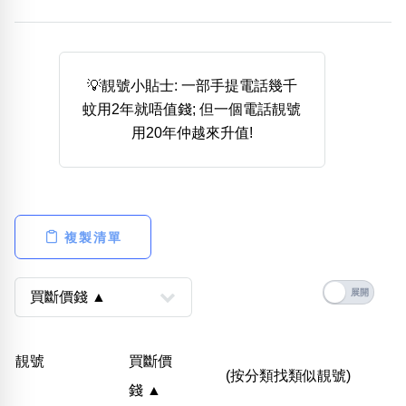
熱門分類
888尾
999尾
777尾
9字頭
6字頭
無4字
無5字
多8字
9888頭
二字號
三字號
💡靚號小貼士: 一部手提電話幾千
全大數字
5萬以上
生天延
全吉星(全號)
蚊用2年就唔值錢; 但一個電話靚號
搜尋
用20年仲越來升值!
清除全部分類
高級分類
i
複製清單
幸運號分類
風水號分類
幸運分類
生天延/貴財成
靚號
買斷價
基本分類
五行
(按分類找類似靚號)
錢 ▲
位置分類
易經六四卦象