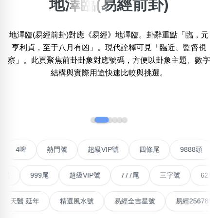
地澤臨(易經前卦)
×
精準位置搜尋
地澤臨(易經前卦)對應《易經》地澤臨。卦辭重點「臨，元
位置:
亨利貞，至于八月有凶」。現代詮釋可見「臨近、監督視
一
二
三
四
五
六
七
八
察」。此頁聚焦前卦卦象對應號碼，方便以卦象主題、數字
結構與實際用途快速比較與挑選。
搜尋
清除全部分類
‹
›
不包含數字
對聯號
4啤
熱門號
超級VIP號
四條尾
9888
無0
無1
無2
無3
無4
無5
無6
無7
無8
無9
999尾
超級VIP號
777尾
三字號
6288頭
搜尋
清除全部分類
最高能量生氣 天醫 延年
精選風水號
易經全吉星號
易經