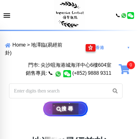
📞
Home
>
地澤臨(易經前
香港
▼
卦)
門巿: 尖沙咀海港城海洋中心6樓604室
銷售專員:
📞
(+852) 9888 9311
搜尋