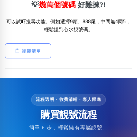
💡
幾萬個號碼
好難揀?!
可以試吓搜尋功能。例如選擇9頭、888尾，中間無4同5，
輕鬆搵到心水靚號碼。
複製清單
流程透明 · 收費清晰 · 專人跟進
購買靚號流程
簡單 6 步，輕鬆擁有專屬靚號。