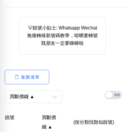
熱門分類
888尾
999尾
777尾
9字頭
6字頭
無4字
無5字
多8字
9888頭
二字號
三字號
💡靚號小貼士: Whatsapp Wechat
全大數字
5萬以上
生天延
全吉星(全號)
無痛轉移新號碼教學，啱晒要轉號
搜尋
既朋友一定要睇睇啦
清除全部分類
高級分類
i
複製清單
幸運號分類
風水號分類
幸運分類
生天延/貴財成
靚號
買斷價
基本分類
五行
(按分類找類似靚號)
錢 ▲
位置分類
易經六四卦象