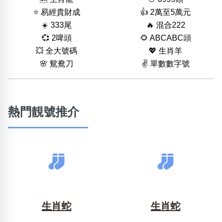
⭐️ 易經貴財成
👍 2萬至5萬元
☀️ 333尾
🔥 混合222
💞 2啤頭
🌻 ABCABC頭
💥 全大號碼
💖 生肖羊
🌸 鴛鴦刀
✌️ 單數數字號
熱門靚號推介
生肖蛇
生肖蛇