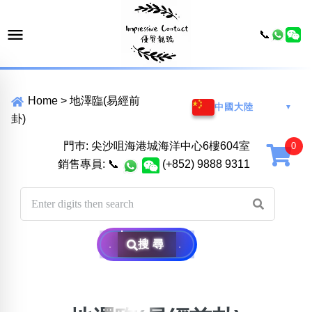
📞
Home
>
地澤臨(易經前
中國大陸
▼
卦)
門巿: 尖沙咀海港城海洋中心6樓604室
銷售專員:
📞
(+852) 9888 9311
搜尋