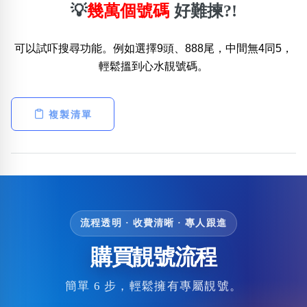
💡
幾萬個號碼
好難揀?!
可以試吓搜尋功能。例如選擇9頭、888尾，中間無4同5，
輕鬆搵到心水靚號碼。
複製清單
流程透明 · 收費清晰 · 專人跟進
購買靚號流程
簡單 6 步，輕鬆擁有專屬靚號。