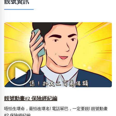
靚號資訊
靚號動畫#2 保險經紀編
唔怕生壞命，最怕改壞名! 電話冧巴，一定要靚! 靚號動畫
#2 保險經紀編