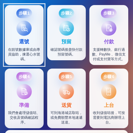
步驟1
步驟2
步驟3
選號
預留
付款
在靚號數據庫或由專
確認號碼後盡快付款
支援轉數快、銀行過
員協助，揀選心水號
預留號碼。
數、PayMe 、微信支
碼。
付或支付寶等方式。
步驟4
步驟5
步驟6
SF
準備
送貨
上台
我們會處理儲值咭、
可到海港城店取咭，
收到儲值咭後，可按
交收及號碼確認程
或免費順豐本地速遞
需要到電訊商辦理上
序。
送達。
台。