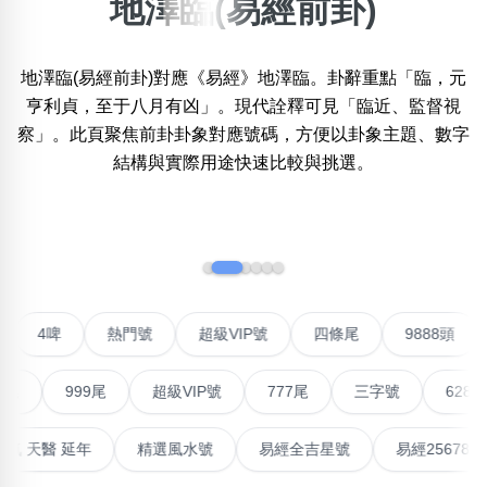
地澤臨(易經前卦)
×
精準位置搜尋
地澤臨(易經前卦)對應《易經》地澤臨。卦辭重點「臨，元
位置:
亨利貞，至于八月有凶」。現代詮釋可見「臨近、監督視
一
二
三
四
五
六
七
八
九
十
十一
察」。此頁聚焦前卦卦象對應號碼，方便以卦象主題、數字
結構與實際用途快速比較與挑選。
搜尋
清除全部分類
‹
›
不包含數字
對聯號
4啤
熱門號
超級VIP號
四條尾
988
無0
無1
無2
無3
無4
無5
無6
無7
無8
無9
999尾
超級VIP號
777尾
三字號
6288頭
搜尋
清除全部分類
最高能量生氣 天醫 延年
精選風水號
易經全吉星號
易經