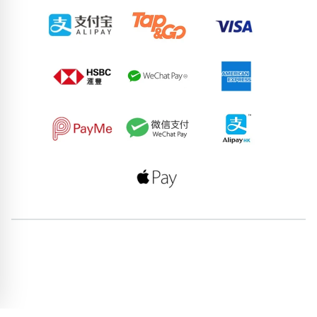
71279930
76464554
69471875
83651094
84075176
53014694
63793120
78785743
98405478
93348283
pricebook-chinese-zodiac-goat
pricebook-ending-666