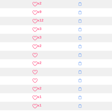
x2
x9
x12
x3
x3
x2
x2
x2
x1
x1