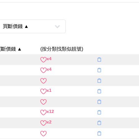
Categories(100+)
Lucky
All Ar
買斷價錢 ▲
(按分類找類似靚號)
x4
風水號分類
x4
生天延/貴財成
五行
x1
易經六四卦象
x12
x2