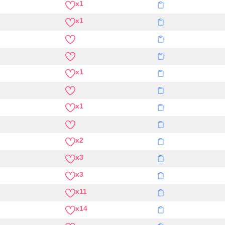
x1
x1
x1
x1
x2
x3
x3
x11
x14