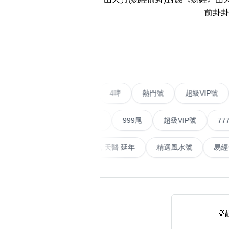
前卦卦
14689 number
featured Feng Shui
‹
Numbers
Customerized San Ti
不包含數字
Feng Shui Masters
二字號
愛情號
對聯號
4啤
熱門號
超級
無0
無1
無2
無3
無4
無5
無6
無7
無8
無9
All Feng Shui Categ
順蛇尾
999尾
超級VIP號
777尾
(200+)
天大畜
易經延天生
最高能量生氣 天醫 延年
精選風水
熱門分類
888尾
999尾
777尾
9字頭
全吉星(全號)
