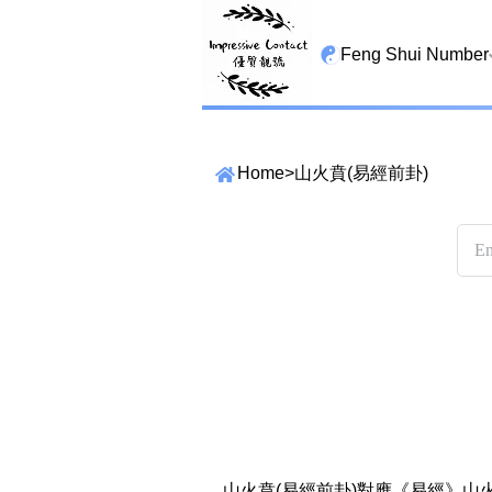
Feng Shui Number
All Lucky Star
Home
>
山火賁(易經前卦)
High Energy Sheng 
Tian Yi Yan Nian
San Tin Jin
Gui Cai Cheng
1349 number
13459 number
精準位置搜尋
2678 number
位置:
一
二
三
四
五
六
七
25678 number
山火賁(易經前卦)對應《易經》