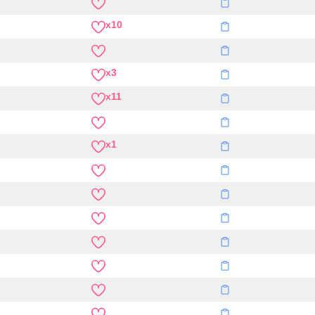
x10
x3
x11
x1