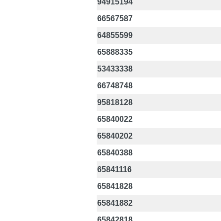
94915194
66567587
64855599
65888335
53433338
66748748
95818128
65840022
65840202
65840388
65841116
65841828
65841882
65842818