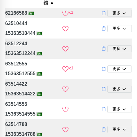
錢 ▲
包含數字
次數分類
x1
62166588
更多
生日分類
63510444
更多
搜尋
15363510444
清除全部分類
63512244
更多
15363512244
63512555
x1
更多
15363512555
63514422
更多
15363514422
63514555
更多
15363514555
63514788
更多
15363514788