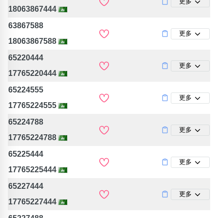
更多
18063867444
63867588
更多
18063867588
65220444
更多
17765220444
65224555
更多
17765224555
65224788
更多
17765224788
65225444
更多
17765225444
65227444
更多
17765227444