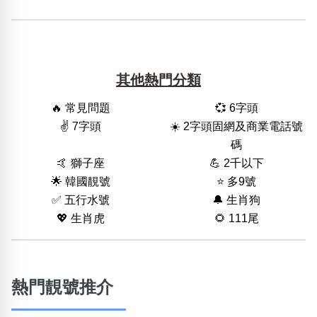
其他熱門分類
🔥 常見問題
💞 6字頭
✌️ 7字頭
☀️ 2字頭固網及商業電話號
碼
🤙 獅子座
💪 2千以下
🌟 韓國靚號
⭐️ 多9號
✅ 五行水號
🔔 生肖狗
💖 生肖虎
🌻 111尾
熱門靚號推介