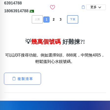
63914788
更多
18063914788
1
2
3
上頁
下頁
💡
幾萬個號碼
好難揀?!
可以試吓搜尋功能。例如選擇9頭、888尾，中間無4同5，
輕鬆搵到心水靚號碼。
複製清單