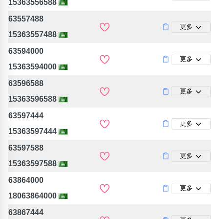
15363556588
63557488
更多
15363557488
63594000
更多
15363594000
63596588
更多
15363596588
63597444
更多
15363597444
63597588
更多
15363597588
63864000
更多
18063864000
63867444