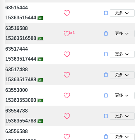
63515444
更多
15363515444
63516588
x1
更多
15363516588
63517444
更多
15363517444
63517488
更多
15363517488
63553000
更多
15363553000
63554788
更多
15363554788
63556588
更多