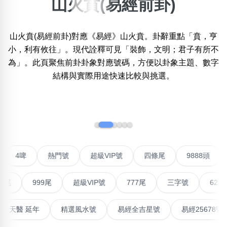
山火賁(易經前卦)
×
精準位置搜尋
山火賁(易經前卦)對應《易經》山火賁。卦辭重點「賁，亨
位置:
小，利有攸往」。現代詮釋可見「裝飾，文明；君子有所不
一
二
三
四
五
六
七
八
為」。此頁聚焦前卦卦象對應號碼，方便以卦象主題、數字
結構與實際用途快速比較與挑選。
搜尋
清除全部分類
‹
›
不包含數字
對聯號
4啤
熱門號
超級VIP號
四條尾
988
無0
無1
無2
無3
無4
無5
無6
無7
無8
無9
999尾
超級VIP號
777尾
三字號
6288頭
搜尋
清除全部分類
最高能量生氣 天醫 延年
精選風水號
易經全吉星號
易經