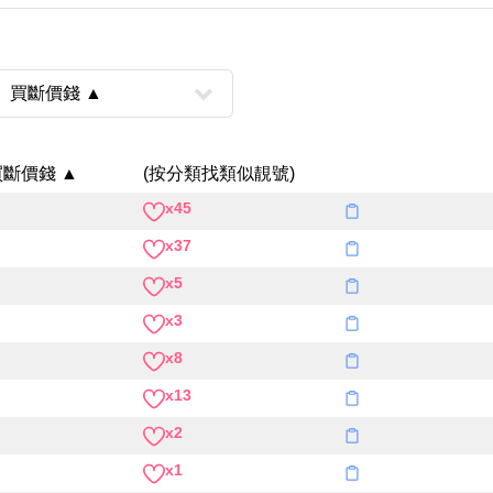
Categories(100+)
Lucky
All Ar
買斷價錢 ▲
(按分類找類似靚號)
x45
風水號分類
x37
x5
生天延/貴財成
五行
x3
易經六四卦象
x8
x13
x2
x1