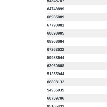
54848787
64748899
66985889
67798981
68098985
68968684
67263632
59988644
63060608
51355944
68808132
54935935
68789786
95165432