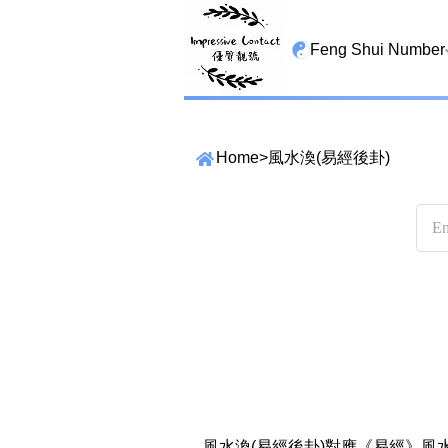
Feng Shui Number
All Lucky Star
Home
>
風水渙(易經後卦)
High Energy Sheng 
Tian Yi Yan Nian
San Tin Jin
Gui Cai Cheng
1349 number
13459 number
精準位置搜尋
2678 number
位置:
一
二
三
四
五
六
七
25678 number
風水渙(易經後卦)對應《易經》