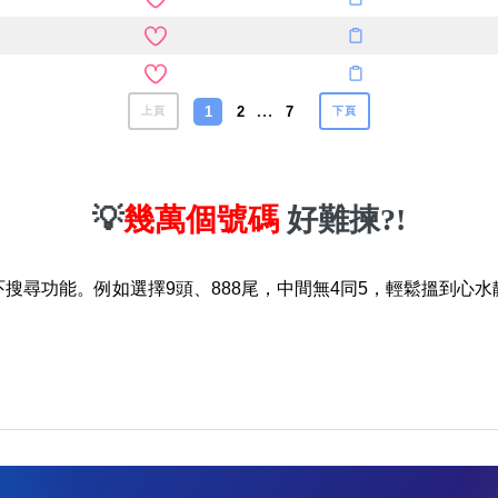
…
1
2
7
上頁
下頁
💡
幾萬個號碼
好難揀?!
吓搜尋功能。例如選擇9頭、888尾，中間無4同5，輕鬆搵到心水