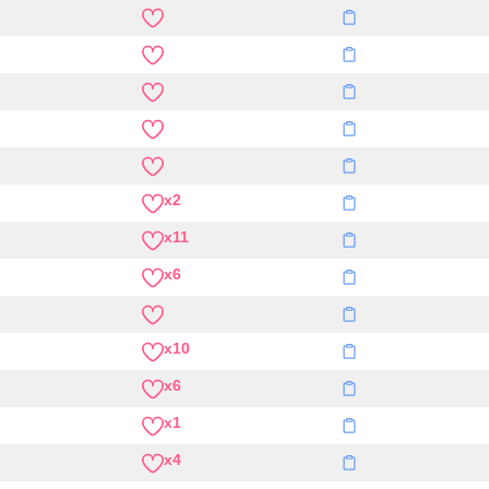
x2
x11
x6
x10
x6
x1
x4