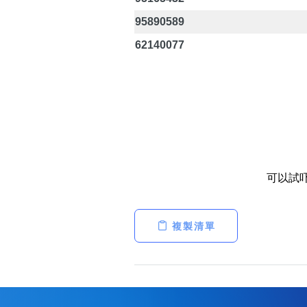
95890589
62140077
可以試
複製清單