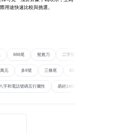
o Change WeChat to
際用途快速比較與挑選。
w Number
搜尋
WhatsApp Without
›
清除全部分類
g Contact Guide
o Calculate Phone
r with Yijing
五條尾以上
888尾
鴛鴦刀
二字號
愛情號
對
o Calculate Phone
多8號
三條尾
6888頭
666尾
順蛇尾
9
r Life Number
搜尋
清除全部分類
泰
計算八字和電話號碼五行屬性
易經14689號
五行無
al Articles
er
mmendations
大數字
5萬以上
生天延
 Posts