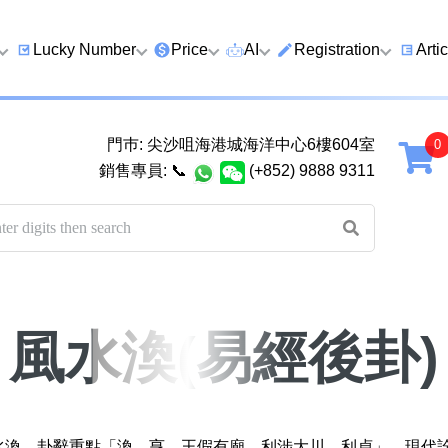
Lucky Number
Price
AI
Registration
Arti
9 Prefix
Clearance
AI Number Search
Prepaid Card Real N
Lucky
Registration
Guid
門巿: 尖沙咀海港城海洋中心6樓604室
Qi
6 Prefix
Below 2K
AI Analyze Number
銷售專員:
📞
(+852) 9888 9311
Check Prepaid Card
How t
Four Ending Digits
2K–5K
AI Analyze Birth
Balance
Numb
Four Ending Digits
5K–10K
AI Valuation
Five 
Chan
Five+ Ending Digits
10K–20K
Five Element Calculator
Dual
888 Ending
20K–50K
Number Valuation Game
風水渙(易經後卦)
Guid
999 Ending
Super VIP
Yijing 64 Hexagrams
How 
666 Ending
Wong Tai Sin Spiritual
to a 
八
Fortune Telling
風水渙。卦辭重點「渙，亨，王假有廟，利涉大川，利貞」。現代