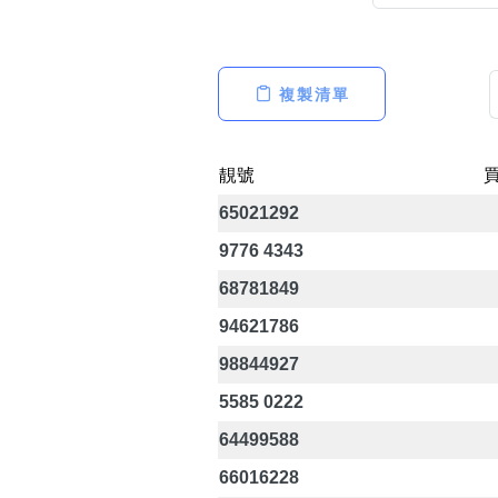
複製清單
高級分類
i
靚號
65021292
幸運號分類
9776 4343
幸運分類
68781849
基本分類
94621786
位置分類
包含數字
98844927
次數分類
5585 0222
生日分類
64499588
66016228