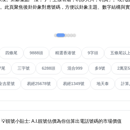
More 8
How t
。此頁聚焦後卦卦象對應號碼，方便以卦象主題、數字結構與實
a Ne
Two Digits
Send 
Three Digits
Addin
Yin Yang Knife
n Jin
How t
Numbe
9888 Prefix
IP號
四條尾
9888頭
精選香港號
9字頭
How t
Couplet Numbers
ories
三字號
6288頭
混合999
多9號
2萬至5萬元
Numbe
ABAB Ending
FAQ
號
易經全吉星號
易經25678號
易經1349號
地天
AABBB Ending
Tutori
Snake Ending
Numb
2 Prefix
Reco
6字頭
無4字
無5字
多8字
9888頭
二字號
三字號
全
💡靚號小貼士: A.I.靚號估價為你估算出電話號碼的市場價值
All Lucky Number
Trend