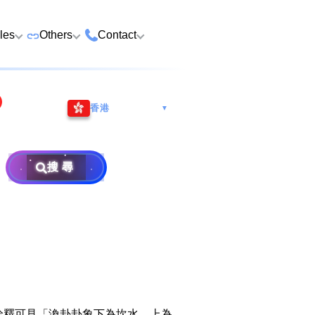
cles
Others
Contact
ame
 Number Buying
Premium Vehicle Plates
HK Tsim Sha Tsui Store
Whatsapp/Wech
e
香港
▼
Premium Domains
Guangzhou Nansha
9888 9311
Address: 4th F
o Choose a Lucky
Postpaid and Prepaid
Malaysia Selangor
Hotline: 2790
Guangsheng 
er
Prepaid SIM from HK$25
Address: 6-3-2
Plans
Nansha Street
搜尋
Address: Ocea
Prima E U13/E
Things to Do Before
District, Guan
Postpaid SIM from HK$58
Other Services
Harbour City,
Alam, 40170 
ging Number
Consignment
604
Selangor, Mal
Purchase Flow & Terms
 WhatsApp Setup
Become Partner
Sales T&C
×
e
About Us
Terms and Conditions
to Change WhatsApp
New Number
Privacy Policy
詮釋可見「渙卦卦象下為坎水，上為