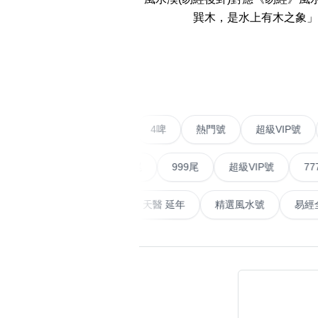
巽木，是水上有木之象」
14689 number
featured Feng Shui
‹
Numbers
Customerized San Ti
不包含數字
Feng Shui Masters
二字號
愛情號
對聯號
4啤
熱門號
超級V
無0
無1
無2
無3
無4
無5
無6
無7
無8
無9
All Feng Shui Categ
順蛇尾
999尾
超級VIP號
777尾
(200+)
天大畜
易經延天生
最高能量生氣 天醫 延年
精選風水
熱門分類
888尾
999尾
777尾
9字頭
全吉星(全號)