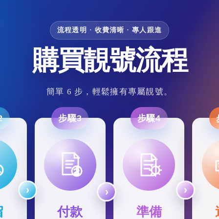
流程透明 · 收費清晰 · 專人跟進
購買靚號流程
簡單 6 步，輕鬆擁有專屬靚號。
2
步驟3
步驟4
留
付款
準備