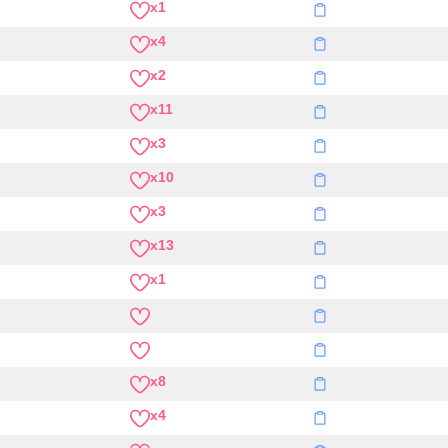
x1
x4
x2
x11
x3
x10
x3
x13
x1
x8
x4