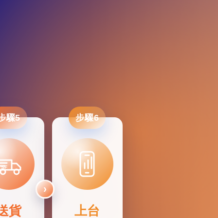
步驟5
步驟6
SF
送貨
上台