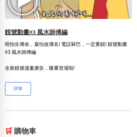
靚號動畫#3 風水師傅編
唔怕生壞命，最怕改壞名! 電話冧巴，一定要靚! 靚號動畫
#3 風水師傅編
全新靚號漫畫廣告，隆重登場啦!
詳情
🛒
購物車