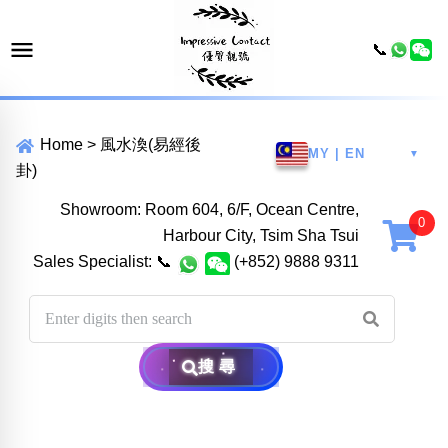
📞
Home
>
風水渙(易經後
MY | EN
▼
卦)
Showroom: Room 604, 6/F, Ocean Centre,
Harbour City, Tsim Sha Tsui
Sales Specialist:
📞
(+852) 9888 9311
搜尋