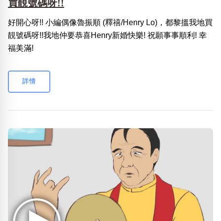
買靚號碼呀!!
好開心呀!! 小編偶像魯振順 (釋禧/Henry Lo)，都黎搵我地買
靚號碼呀!!我地仲要恭喜Henry新婚快樂! 祝願事事順利! 幸
福美滿!
詳情