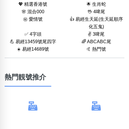
💖 精選香港號
🌟 生肖蛇
🌸 混合000
🖖 4啤尾
㊙️ 愛情號
👍 易經生天延(生天延順序
化五鬼)
✅ 4字頭
✌️ 3啤尾
💪 易經13459號尾四字
🌈 ABCABC尾
☀️ 易經14689號
🤙 熱門號
熱門靚號推介