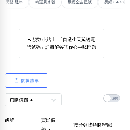
最高能量生氣 天醫 延年
精選風水號
易經全吉星號
易經
熱門分類
888尾
999尾
777尾
9字頭
6字頭
無4字
無5字
多8字
9888頭
二字號
三字號
全大數字
5萬以上
生天延
全吉星(全號)
💡靚號小貼士: 「自選生天延靚電
搜尋
話號碼」詳盡解答哂你心中嘅問題
清除全部分類
高級分類
i
複製清單
幸運號分類
風水號分類
幸運分類
生天延/貴財成
靚號
買斷價
基本分類
五行
(按分類找類似靚號)
錢 ▲