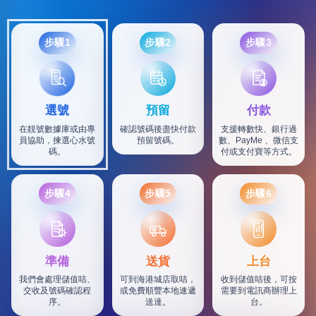
步驟1
步驟2
步驟3
選號
預留
付款
在靚號數據庫或由專
確認號碼後盡快付款
支援轉數快、銀行過
員協助，揀選心水號
預留號碼。
數、PayMe 、微信支
碼。
付或支付寶等方式。
步驟4
步驟5
步驟6
SF
準備
送貨
上台
我們會處理儲值咭、
可到海港城店取咭，
收到儲值咭後，可按
交收及號碼確認程
或免費順豐本地速遞
需要到電訊商辦理上
序。
送達。
台。