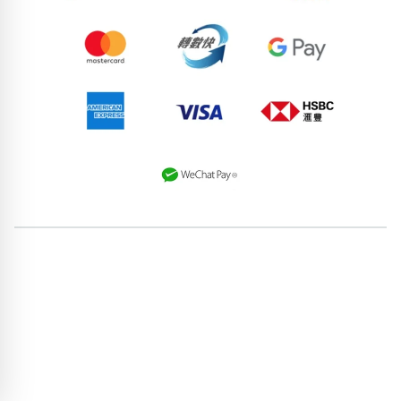
70811745
86759261
97464031
75133189
62771121
94468866
56134254
88181491
88995405
79046971
pricebook-starting-digit-5
pricebook-featured-feng-shui-
number