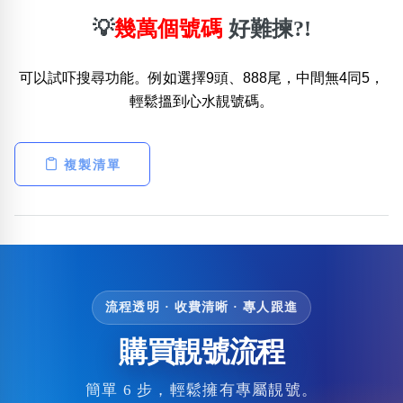
💡
幾萬個號碼
好難揀?!
可以試吓搜尋功能。例如選擇9頭、888尾，中間無4同5，
輕鬆搵到心水靚號碼。
複製清單
流程透明 · 收費清晰 · 專人跟進
購買靚號流程
簡單 6 步，輕鬆擁有專屬靚號。