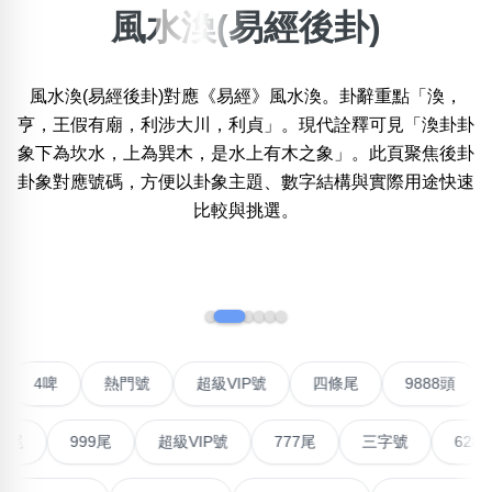
風水渙(易經後卦)
×
精準位置搜尋
風水渙(易經後卦)對應《易經》風水渙。卦辭重點「渙，
位置:
亨，王假有廟，利涉大川，利貞」。現代詮釋可見「渙卦卦
一
二
三
四
五
六
七
八
九
十
象下為坎水，上為巽木，是水上有木之象」。此頁聚焦後卦
卦象對應號碼，方便以卦象主題、數字結構與實際用途快速
比較與挑選。
搜尋
清除全部分類
‹
›
不包含數字
無0
無1
無2
無3
無4
無5
無6
無7
無8
無9
對聯號
4啤
熱門號
超級VIP號
四條尾
9888
搜尋
999尾
超級VIP號
777尾
三字號
6288頭
清除全部分類