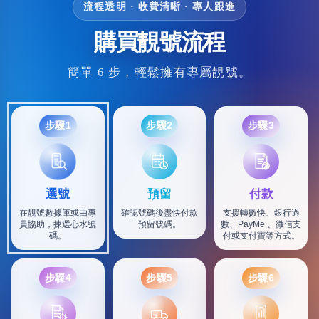
流程透明 · 收費清晰 · 專人跟進
購買靚號流程
簡單 6 步，輕鬆擁有專屬靚號。
步驟1
步驟2
步驟3
選號
預留
付款
在靚號數據庫或由專
確認號碼後盡快付款
支援轉數快、銀行過
員協助，揀選心水號
預留號碼。
數、PayMe 、微信支
碼。
付或支付寶等方式。
步驟4
步驟5
步驟6
SF