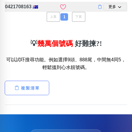
位置分類
易經六四卦象
0421708163
更多
包含數字
1
上頁
下頁
次數分類
生日分類
搜尋
清除全部分類
💡
幾萬個號碼
好難揀?!
可以試吓搜尋功能。例如選擇9頭、888尾，中間無4同5，
輕鬆搵到心水靚號碼。
複製清單