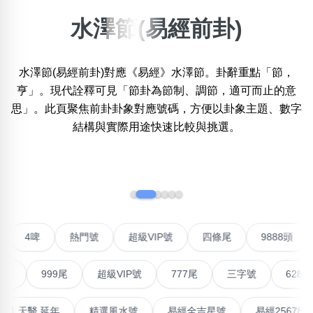
水澤節(易經前卦)
×
精準位置搜尋
水澤節(易經前卦)對應《易經》水澤節。卦辭重點「節，
位置:
一
二
三
四
五
六
七
八
九
亨」。現代詮釋可見「節卦為節制、調節，適可而止的意
思」。此頁聚焦前卦卦象對應號碼，方便以卦象主題、數字
結構與實際用途快速比較與挑選。
搜尋
清除全部分類
‹
›
不包含數字
無0
無1
無2
無3
無4
無5
無6
無7
無8
無9
對聯號
4啤
熱門號
超級VIP號
四條尾
9888
999尾
超級VIP號
777尾
三字號
6288頭
搜尋
清除全部分類
最高能量生氣 天醫 延年
精選風水號
易經全吉星號
易經