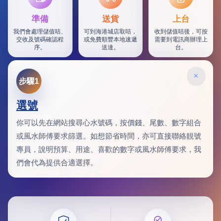
準備
送貨
上台
我們會處理儲值咭、
可到海港城店取咭，
收到儲值咭後，可按
交收及號碼確認程
或免費順豐本地速遞
需要到電訊商辦理上
序。
送達。
台。
×
步驟1
選號
你可以先在網站搜尋心水號碼，按價錢、尾數、數字組合
或風水師傅要求篩選。如想節省時間，亦可直接聯絡靚號
專員，說明預算、用途、喜歡的數字或風水師傅要求，我
們會代為提供合適選擇。