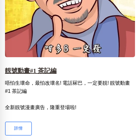
靚號動畫#1 茶記編
唔怕生壞命，最怕改壞名! 電話冧巴，一定要靚! 靚號動畫
#1 茶記編
全新靚號漫畫廣告，隆重登場啦!
詳情