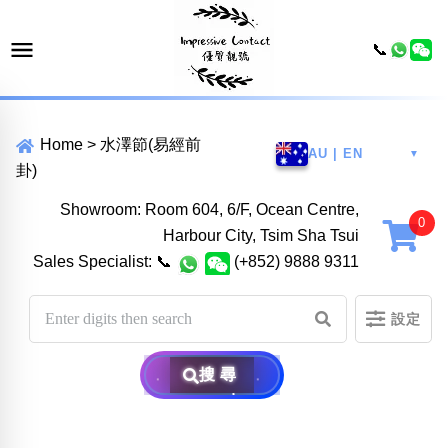
📞
Home
>
水澤節(易經前
AU | EN
▼
卦)
Showroom: Room 604, 6/F, Ocean Centre,
Harbour City, Tsim Sha Tsui
Sales Specialist:
📞
(+852) 9888 9311
設定
搜尋