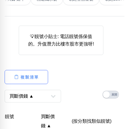
熱門分類
888尾
999尾
777尾
9字頭
6字頭
無4字
無5字
多8字
9888頭
二字號
三字號
💡靚號小貼士: 電話靚號係保值
全大數字
5萬以上
生天延
全吉星(全號)
的。升值潛力比樓市股市更強呀!
搜尋
清除全部分類
複製清單
高級分類
i
幸運號分類
風水號分類
靚號
買斷價
幸運分類
生天延/貴財成
(按分類找類似靚號)
錢 ▲
基本分類
五行