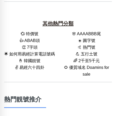
其他熱門分類
💞 特價號
🌸 AAAABBB尾
👍 ABAB頭
☀️ 圓字號
👏 7字頭
🤙 熱門號
🌟 如何用易經計算電話號碼
💪 五行土號
🤞 韓國靚號
🌈 2千至5千元
✌️ 易經六十四卦
🌻 優質域名 Doamins for
sale
熱門靚號推介