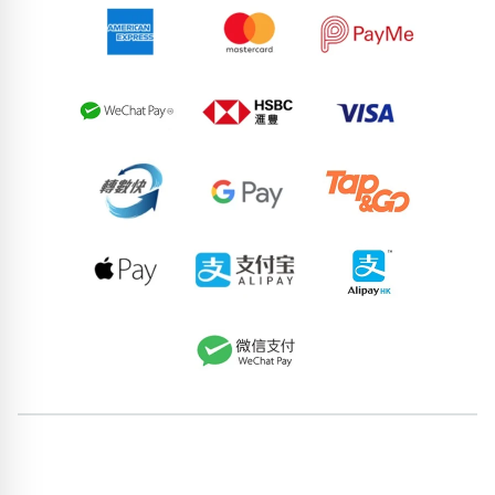
90484390
73913478
94070150
61106685
89155552