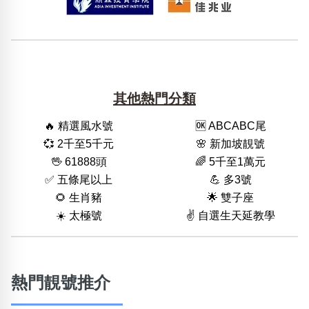
其他熱門分類
🔥 精選風水號
🆗️ ABCABC尾
💞 2千至5千元
🌸 新加坡靚號
🖖 61888頭
🌈 5千至1萬元
✅ 五條尾以上
💪 多3號
🌻 生肖豬
🌟 雙子座
☀️ 太極號
✌️ 自選生天延教學
熱門靚號推介