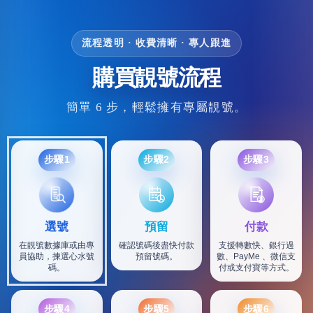
流程透明 · 收費清晰 · 專人跟進
購買靚號流程
簡單 6 步，輕鬆擁有專屬靚號。
步驟1
步驟2
步驟3
選號
預留
付款
在靚號數據庫或由專
確認號碼後盡快付款
支援轉數快、銀行過
員協助，揀選心水號
預留號碼。
數、PayMe 、微信支
碼。
付或支付寶等方式。
步驟4
步驟5
步驟6