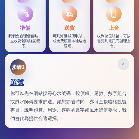
SF
準備
送貨
上台
我們會處理儲值咭、
可到海港城店取咭，
收到儲值咭後，可按
交收及號碼確認程
或免費順豐本地速遞
需要到電訊商辦理上
序。
送達。
台。
×
步驟1
選號
你可以先在網站搜尋心水號碼，按價錢、尾數、數字組合
或風水師傅要求篩選。如想節省時間，亦可直接聯絡靚號
專員，說明預算、用途、喜歡的數字或風水師傅要求，我
們會代為提供合適選擇。