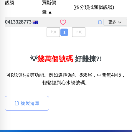
靚號
買斷價
位置分類
易經六四卦象
(按分類找類似靚號)
包含數字
錢 ▲
次數分類
0413328773
更多
生日分類
1
上頁
下頁
搜尋
清除全部分類
💡
幾萬個號碼
好難揀?!
可以試吓搜尋功能。例如選擇9頭、888尾，中間無4同5，
輕鬆搵到心水靚號碼。
複製清單