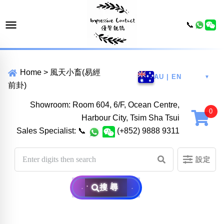
📞
Home
>
風天小畜(易經
AU | EN
▼
前卦)
Showroom: Room 604, 6/F, Ocean Centre,
Harbour City, Tsim Sha Tsui
Sales Specialist:
📞
(+852) 9888 9311
設定
搜尋