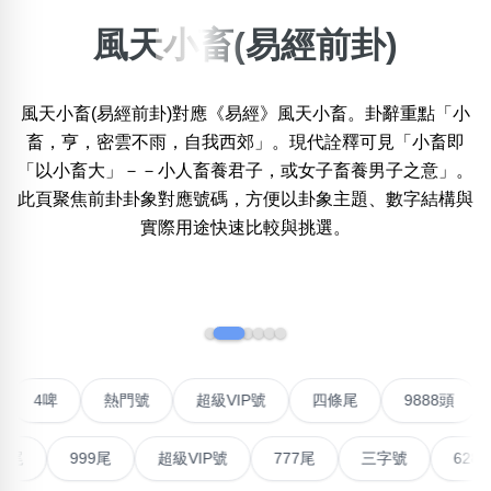
風天小畜(易經前卦)
×
精準位置搜尋
風天小畜(易經前卦)對應《易經》風天小畜。卦辭重點「小
位置:
一
二
三
四
五
六
七
八
九
畜，亨，密雲不雨，自我西郊」。現代詮釋可見「小畜即
「以小畜大」－－小人畜養君子，或女子畜養男子之意」。
此頁聚焦前卦卦象對應號碼，方便以卦象主題、數字結構與
實際用途快速比較與挑選。
搜尋
清除全部分類
‹
›
不包含數字
無0
無1
無2
無3
無4
無5
無6
無7
無8
無9
聯號
4啤
熱門號
超級VIP號
四條尾
9888
搜尋
999尾
超級VIP號
777尾
三字號
6288頭
清除全部分類