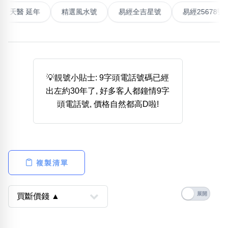
高能量生氣 天醫 延年
精選風水號
易經全吉星號
易經2
熱門分類
888尾
999尾
777尾
9字頭
6字頭
無4字
無5字
多8字
9888頭
二字號
三字號
全大數字
5萬以上
生天延
全吉星(全號)
💡靚號小貼士: 9字頭電話號碼已經
搜尋
出左約30年了, 好多客人都鐘情9字
清除全部分類
頭電話號, 價格自然都高D啦!
高級分類
i
複製清單
幸運號分類
風水號分類
幸運分類
生天延/貴財成
基本分類
五行