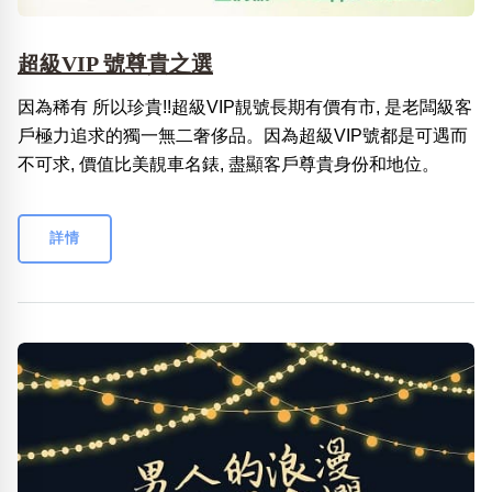
超級VIP 號尊貴之選
因為稀有 所以珍貴!!超級VIP靚號長期有價有市, 是老闆級客
戶極力追求的獨一無二奢侈品。因為超級VIP號都是可遇而
不可求, 價值比美靚車名錶, 盡顯客戶尊貴身份和地位。
詳情