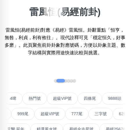
雷風恒(易經前卦)
×
精準位置搜尋
雷風恒(易經前卦)對應《易經》雷風恒。卦辭重點「恒亨，
位置:
一
二
三
四
五
六
七
八
九
無咎，利貞，利有攸往」。現代詮釋可見「穩定恒久，好事
多磨」。此頁聚焦前卦卦象對應號碼，方便以卦象主題、數
字結構與實際用途快速比較與挑選。
搜尋
清除全部分類
‹
›
不包含數字
無0
無1
無2
無3
無4
無5
無6
無7
無8
無9
聯號
4啤
熱門號
超級VIP號
四條尾
9888
999尾
超級VIP號
777尾
三字號
6288頭
搜尋
清除全部分類
高能量生氣 天醫 延年
精選風水號
易經全吉星號
易經2