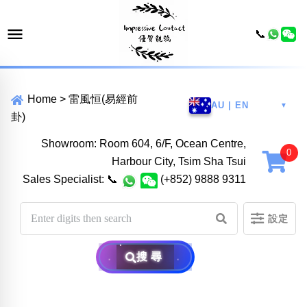
📞
Home
>
雷風恒(易經前
AU | EN
▼
卦)
Showroom: Room 604, 6/F, Ocean Centre,
Harbour City, Tsim Sha Tsui
Sales Specialist:
📞
(+852) 9888 9311
設定
搜尋