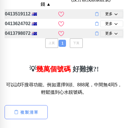
錢 ▲
位置分類
易經六四卦象
包含數字
0413519112
更多
次數分類
0413624702
更多
生日分類
0413798072
更多
搜尋
清除全部分類
1
上頁
下頁
💡
幾萬個號碼
好難揀?!
可以試吓搜尋功能。例如選擇9頭、888尾，中間無4同5，
輕鬆搵到心水靚號碼。
複製清單