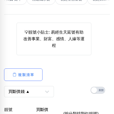
熱門分類
888尾
999尾
777尾
9字頭
6字頭
無4字
無5字
多8字
9888頭
二字號
三字號
💡靚號小貼士: 易經生天延號有助
全大數字
5萬以上
生天延
全吉星(全號)
改善事業、財富、感情、人緣等運
搜尋
程
清除全部分類
高級分類
i
複製清單
幸運號分類
風水號分類
幸運分類
生天延/貴財成
靚號
買斷價
基本分類
五行
(按分類找類似靚號)