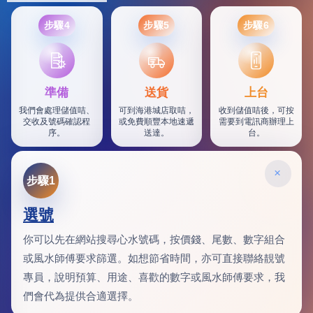
步驟4
步驟5
步驟6
SF
準備
送貨
上台
我們會處理儲值咭、
可到海港城店取咭，
收到儲值咭後，可按
交收及號碼確認程
或免費順豐本地速遞
需要到電訊商辦理上
序。
送達。
台。
×
步驟1
選號
你可以先在網站搜尋心水號碼，按價錢、尾數、數字組合
或風水師傅要求篩選。如想節省時間，亦可直接聯絡靚號
專員，說明預算、用途、喜歡的數字或風水師傅要求，我
們會代為提供合適選擇。