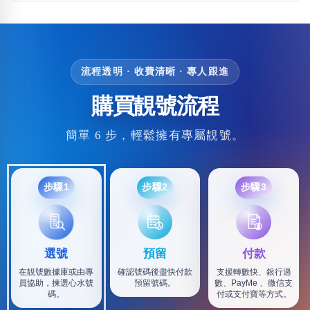
流程透明 · 收費清晰 · 專人跟進
購買靚號流程
簡單 6 步，輕鬆擁有專屬靚號。
步驟1
步驟2
步驟3
選號
預留
付款
在靚號數據庫或由專
確認號碼後盡快付款
支援轉數快、銀行過
員協助，揀選心水號
預留號碼。
數、PayMe 、微信支
碼。
付或支付寶等方式。