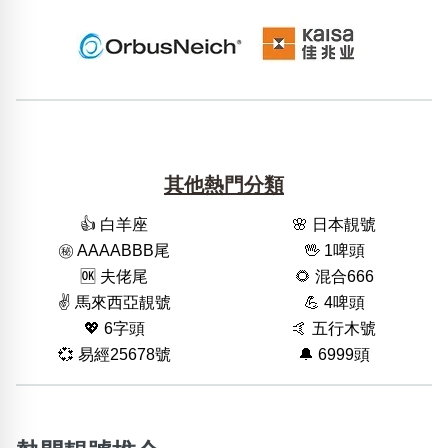
其他熱門分類
👍 白羊座
🌸 日本靚號
㊙️ AAAABBB尾
🖖 1啤頭
🆗️ 夫佬尾
🌻 混合666
✌️ 馬來西亞靚號
💪 4啤頭
💖 6字頭
🤙 五行木號
💞 易經25678號
🔔 6999頭