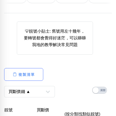
熱門分類
888尾
999尾
777尾
9字頭
6字頭
無4字
無5字
多8字
9888頭
二字號
三字號
全大數字
5萬以上
生天延
全吉星(全號)
💡靚號小貼士: 舊號用左十幾年，
搜尋
要轉號都會覺得好迷茫，可以睇睇
清除全部分類
我地的教學解決常見問題
高級分類
i
複製清單
幸運號分類
風水號分類
幸運分類
生天延/貴財成
基本分類
五行
靚號
買斷價
位置分類
易經六四卦象
(按分類找類似靚號)