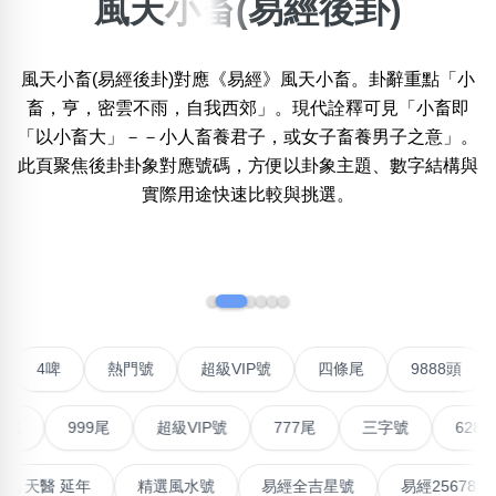
風天小畜(易經後卦)
×
精準位置搜尋
風天小畜(易經後卦)對應《易經》風天小畜。卦辭重點「小
位置:
畜，亨，密雲不雨，自我西郊」。現代詮釋可見「小畜即
一
二
三
四
五
六
七
八
九
「以小畜大」－－小人畜養君子，或女子畜養男子之意」。
此頁聚焦後卦卦象對應號碼，方便以卦象主題、數字結構與
實際用途快速比較與挑選。
搜尋
清除全部分類
‹
›
不包含數字
無0
無1
無2
無3
無4
無5
無6
無7
無8
無9
聯號
4啤
熱門號
超級VIP號
四條尾
9888
搜尋
999尾
超級VIP號
777尾
三字號
6288頭
清除全部分類
高能量生氣 天醫 延年
精選風水號
易經全吉星號
易經2