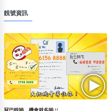
靚號資訊
冧巴靚啲，機會就多啲 !!