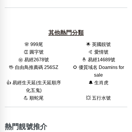
其他熱門分類
🌸 999尾
🌟 英國靚號
👏 圓字號
🤙 愛情號
㊙️ 易經2678號
🤞 易經14689號
🖖 自由鳥推薦碼 256SZ
🌻 優質域名 Doamins for
sale
👍 易經生天延(生天延順序
🔔 生肖虎
化五鬼)
💪 順蛇尾
💥 五行水號
熱門靚號推介