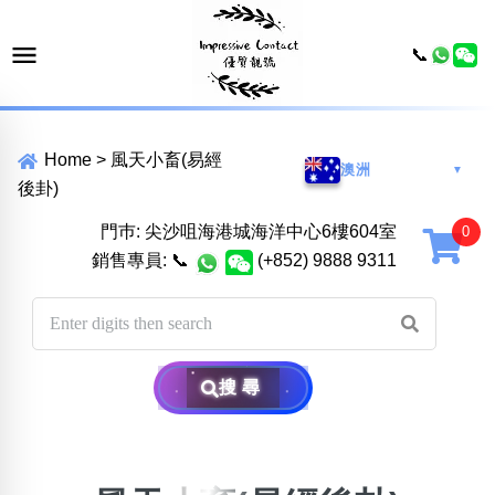
📞
Home
>
風天小畜(易經
澳洲
▼
後卦)
門巿: 尖沙咀海港城海洋中心6樓604室
銷售專員:
📞
(+852) 9888 9311
搜尋