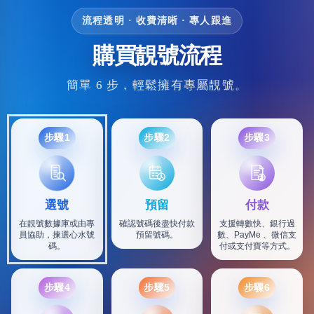
流程透明 · 收費清晰 · 專人跟進
購買靚號流程
簡單 6 步，輕鬆擁有專屬靚號。
步驟1
步驟2
步驟3
選號
預留
付款
在靚號數據庫或由專
確認號碼後盡快付款
支援轉數快、銀行過
員協助，揀選心水號
預留號碼。
數、PayMe 、微信支
碼。
付或支付寶等方式。
步驟4
步驟5
步驟6