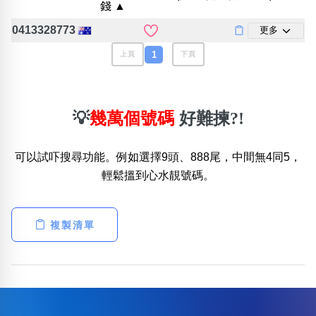
錢 ▲
包含數字
次數分類
0413328773
更多
生日分類
1
上頁
下頁
搜尋
清除全部分類
💡
幾萬個號碼
好難揀?!
可以試吓搜尋功能。例如選擇9頭、888尾，中間無4同5，
輕鬆搵到心水靚號碼。
複製清單