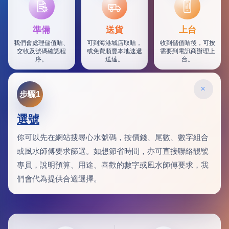
SF
準備
送貨
上台
我們會處理儲值咭、
可到海港城店取咭，
收到儲值咭後，可按
交收及號碼確認程
或免費順豐本地速遞
需要到電訊商辦理上
序。
送達。
台。
×
步驟1
選號
你可以先在網站搜尋心水號碼，按價錢、尾數、數字組合
或風水師傅要求篩選。如想節省時間，亦可直接聯絡靚號
專員，說明預算、用途、喜歡的數字或風水師傅要求，我
們會代為提供合適選擇。