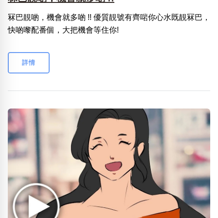
冧巴靚啲，機會就多啲 !! 優質靚號有齊啱你心水既靚冧巴，
快啲嚟配番個，大把機會等住你!
詳情