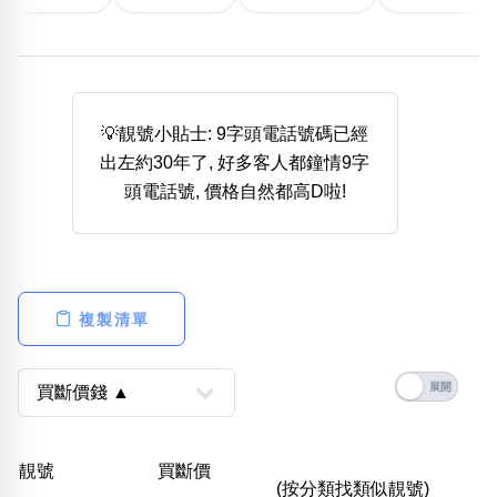
熱門分類
888尾
999尾
777尾
9字頭
6字頭
無4字
無5字
多8字
9888頭
二字號
三字號
全大數字
5萬以上
生天延
全吉星(全號)
💡靚號小貼士: 9字頭電話號碼已經
搜尋
出左約30年了, 好多客人都鐘情9字
清除全部分類
頭電話號, 價格自然都高D啦!
高級分類
i
複製清單
幸運號分類
風水號分類
幸運分類
生天延/貴財成
基本分類
五行
靚號
買斷價
位置分類
易經六四卦象
(按分類找類似靚號)