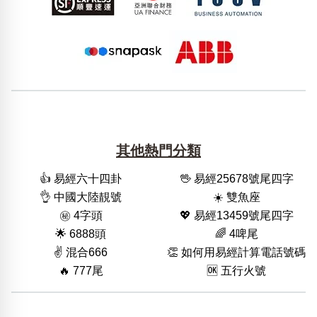
其他熱門分類
👍 易經六十四卦
🖖 易經25678號尾四字
👌 中國大陸靚號
☀️ 雙魚座
㊙️ 4字頭
💖 易經13459號尾四字
🌟 6888頭
🌈 4啤尾
✌️ 混合666
👏 如何用易經計算電話號碼
🔥 777尾
🆗️ 五行火號