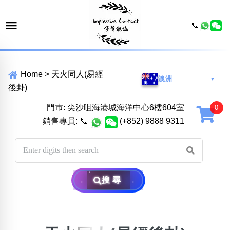
📞
Home
>
天火同人(易經
澳洲
▼
後卦)
門巿: 尖沙咀海港城海洋中心6樓604室
銷售專員:
📞
(+852) 9888 9311
搜尋