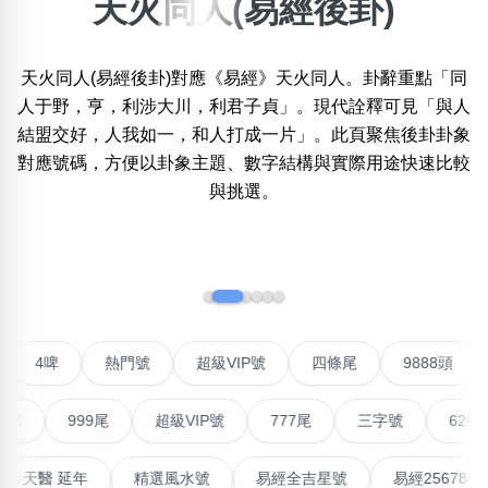
天火同人(易經後卦)
×
精準位置搜尋
天火同人(易經後卦)對應《易經》天火同人。卦辭重點「同
位置:
人于野，亨，利涉大川，利君子貞」。現代詮釋可見「與人
一
二
三
四
五
六
七
八
九
結盟交好，人我如一，和人打成一片」。此頁聚焦後卦卦象
對應號碼，方便以卦象主題、數字結構與實際用途快速比較
與挑選。
搜尋
清除全部分類
‹
›
不包含數字
無0
無1
無2
無3
無4
無5
無6
無7
無8
無9
對聯號
4啤
熱門號
超級VIP號
四條尾
9888
搜尋
999尾
超級VIP號
777尾
三字號
6288頭
清除全部分類
最高能量生氣 天醫 延年
精選風水號
易經全吉星號
易經2