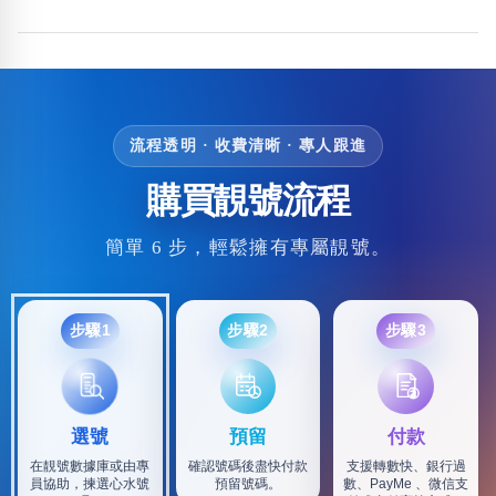
流程透明 · 收費清晰 · 專人跟進
購買靚號流程
簡單 6 步，輕鬆擁有專屬靚號。
步驟1
步驟2
步驟3
選號
預留
付款
在靚號數據庫或由專
確認號碼後盡快付款
支援轉數快、銀行過
員協助，揀選心水號
預留號碼。
數、PayMe 、微信支