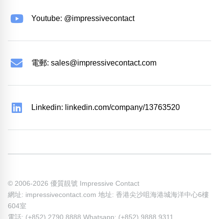
Youtube: @impressivecontact
電郵:
sales@impressivecontact.com
Linkedin: linkedin.com/company/13763520
© 2006-2026 優質靚號 Impressive Contact
網址: impressivecontact.com 地址: 香港尖沙咀海港城海洋中心6樓
604室
電話: (+852) 2790 8888 Whatsapp: (+852) 9888 9311