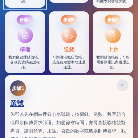
碼。
付或支付寶等方式。
步驟4
步驟5
步驟6
SF
準備
送貨
上台
我們會處理儲值咭、
可到海港城店取咭，
收到儲值咭後，可按
交收及號碼確認程
或免費順豐本地速遞
需要到電訊商辦理上
序。
送達。
台。
×
步驟1
選號
你可以先在網站搜尋心水號碼，按價錢、尾數、數字組合
或風水師傅要求篩選。如想節省時間，亦可直接聯絡靚號
專員，說明預算、用途、喜歡的數字或風水師傅要求，我