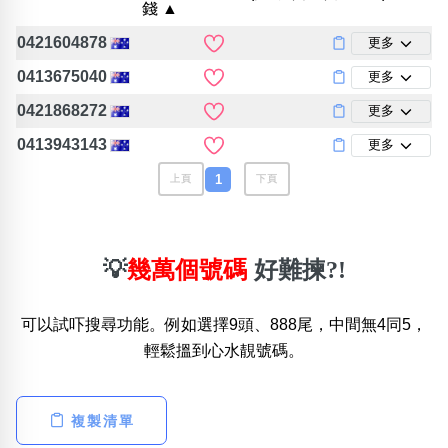
錢 ▲
包含數字
次數分類
0421604878
更多
生日分類
0413675040
更多
搜尋
清除全部分類
0421868272
更多
0413943143
更多
1
上頁
下頁
💡
幾萬個號碼
好難揀?!
可以試吓搜尋功能。例如選擇9頭、888尾，中間無4同5，
輕鬆搵到心水靚號碼。
複製清單