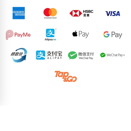
85136514
90759252
55737406
54423915
65458272
65620218
65189809
65783534
57436204
74672239
pricebook-fake-couplet
pricebook-ending-555