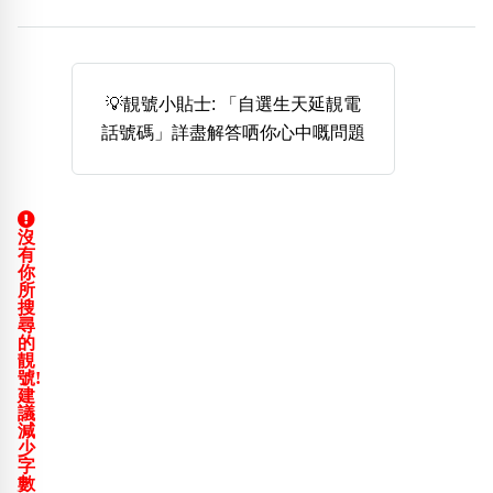
熱門分類
888尾
999尾
777尾
9字頭
6字頭
無4字
無5字
多8字
9888頭
二字號
三字號
💡靚號小貼士: 「自選生天延靚電
全大數字
5萬以上
生天延
全吉星(全號)
話號碼」詳盡解答哂你心中嘅問題
搜尋
清除全部分類
沒
有
高級分類
i
你
所
搜
尋
的
靚
號!
幸運號分類
風水號分類
建
議
幸運分類
生天延/貴財成
減
少
基本分類
五行
字
位置分類
易經六四卦象
數