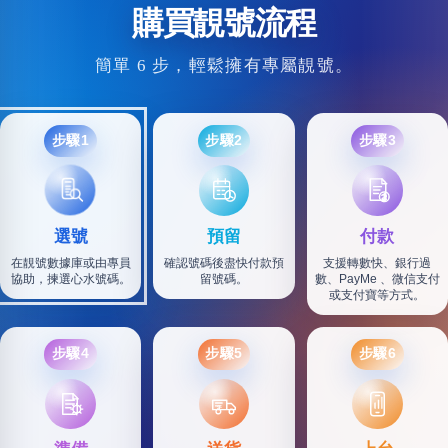
購買靚號流程
簡單 6 步，輕鬆擁有專屬靚號。
步驟1
步驟2
步驟3
選號
預留
付款
在靚號數據庫或由專員
確認號碼後盡快付款預
支援轉數快、銀行過
協助，揀選心水號碼。
留號碼。
數、PayMe 、微信支付
或支付寶等方式。
步驟4
步驟5
步驟6
SF