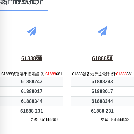
熱門靚號推介
61888頭
61888頭
61888號香港手提電話 例:
61888
681
61888號香港手提電話 例:
61888
681
61888243
61888243
61888017
61888017
61888344
61888344
61888 231
61888 231
更多《61888頭》..
更多《61888頭》..