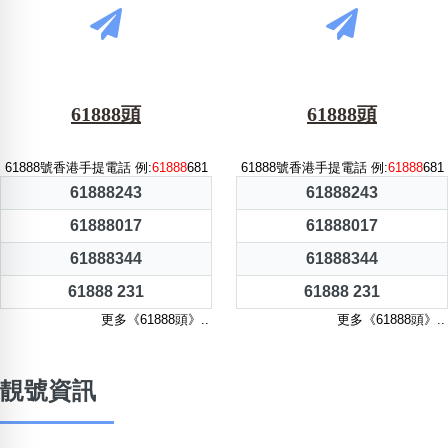
61888頭
61888頭
61888號香港手提電話 例:
61888
681
61888號香港手提電話 例:
61888
681
61888243
61888243
61888017
61888017
61888344
61888344
61888 231
61888 231
更多《61888頭》..
更多《61888頭》..
靚號資訊