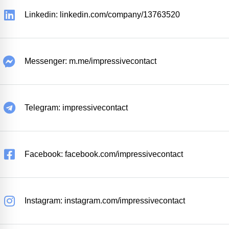
Linkedin: linkedin.com/company/13763520
Messenger: m.me/impressivecontact
Telegram: impressivecontact
Facebook: facebook.com/impressivecontact
Instagram: instagram.com/impressivecontact