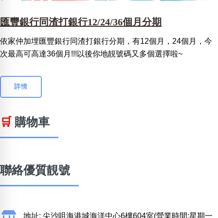
匯豐銀行同渣打銀行12/24/36個月分期
依家仲加埋匯豐銀行同渣打銀行分期，有12個月，24個月，今
次最高可高達36個月!!!以後你地靚號碼又多個選擇啦~
詳情
🛒
購物車
聯絡優質靚號
地址: 尖沙咀海港城海洋中心6樓604室(營業時間:星期一