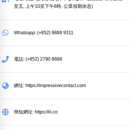
至五, 上午10至下午6時, 公眾假期休息)
Whatsapp: (+852) 9888 9311
電話: (+852) 2790 8888
網址: https://impressivecontact.com
簡短網址: https://iii.co