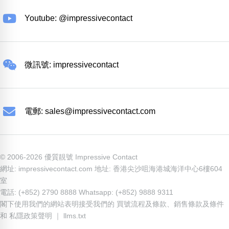
Youtube: @impressivecontact
微訊號: impressivecontact
電郵:
sales@impressivecontact.com
© 2006-2026 優質靚號 Impressive Contact
網址: impressivecontact.com 地址: 香港尖沙咀海港城海洋中心6樓604
室
電話: (+852) 2790 8888 Whatsapp: (+852) 9888 9311
閣下使用我們的網站表明接受我們的
買號流程及條款
、
銷售條款及條件
和
私隱政策聲明
｜
llms.txt