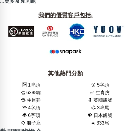
...更多常見問題
我們的優質客戶包括:
其他熱門分類
🆗️ 1啤頭
🌸 5字頭
👏 6288頭
✅ 生肖虎
🖖 生肖雞
🤞 英國靚號
🖖 4字頭
💞 3啤尾
🌟 6字頭
💖 日本靚號
🌻 獅子座
☀️ 333尾