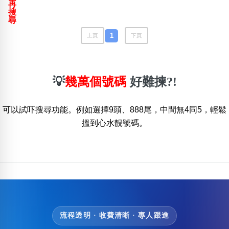
再
包含數字
搜
次數分類
尋
生日分類
1
上頁
下頁
搜尋
清除全部分類
💡
幾萬個號碼
好難揀?!
可以試吓搜尋功能。例如選擇9頭、888尾，中間無4同5，輕鬆
搵到心水靚號碼。
流程透明 · 收費清晰 · 專人跟進