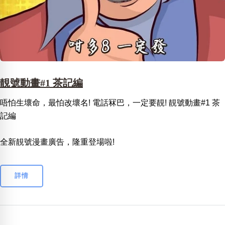
靚號動畫#1 茶記編
唔怕生壞命，最怕改壞名! 電話冧巴，一定要靚! 靚號動畫#1 茶
記編
全新靚號漫畫廣告，隆重登場啦!
詳情