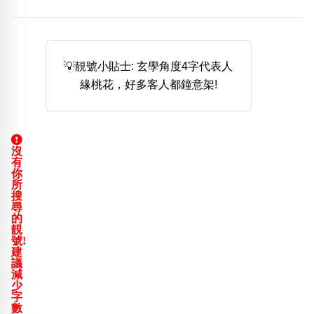
熱門分類
888尾
999尾
777尾
9字頭
6字頭
無4字
無5字
多8字
9888頭
二字號
三字號
💡靚號小貼士: 玄學角度4字代表人
全大數字
5萬以上
生天延
全吉星(全號)
緣桃花，好多客人都鐘意架!
搜尋
清除全部分類
沒
有
高級分類
i
你
所
搜
尋
的
靚
號!
幸運號分類
風水號分類
建
議
幸運分類
生天延/貴財成
減
少
基本分類
五行
字
位置分類
易經六四卦象
數