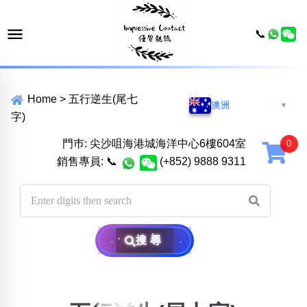
📞
Home
>
五行逆生(尾七
澳洲
▼
字)
門巿: 尖沙咀海港城海洋中心6樓604室
銷售專員:
📞
(+852) 9888 9311
搜尋