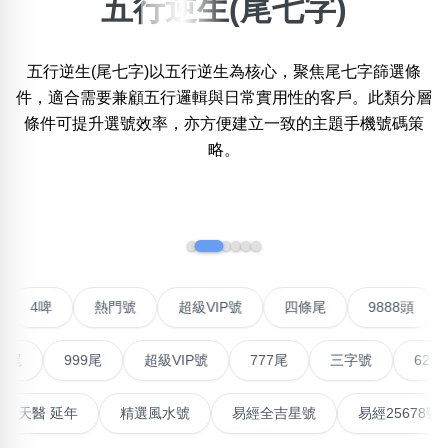
五行逆生(尾七字)
×
精準位置搜尋
五行逆生(尾七字)以五行逆生為核心，聚焦尾七字篩選條
位置:
件，適合需要兼顧五行邏輯與日常實用性的客戶。此類分層
一
二
三
四
五
六
七
八
九
條件可提升選號效率，亦方便建立一致的主題手機號碼策
略。
搜尋
清除全部分類
‹
›
不包含數字
聯號
4啤
熱門號
超級VIP號
四條尾
9888
無0
無1
無2
無3
無4
無5
無6
無7
無8
無9
999尾
超級VIP號
777尾
三字號
6288頭
搜尋
清除全部分類
高能量生氣 天醫 延年
精選風水號
易經全吉星號
易經2