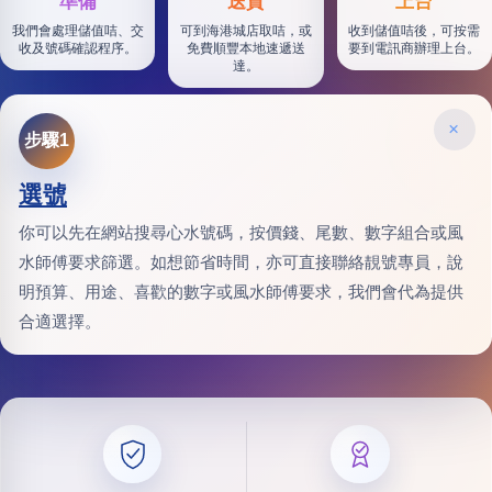
準備
送貨
上台
我們會處理儲值咭、交
可到海港城店取咭，或
收到儲值咭後，可按需
收及號碼確認程序。
免費順豐本地速遞送
要到電訊商辦理上台。
達。
×
步驟1
選號
你可以先在網站搜尋心水號碼，按價錢、尾數、數字組合或風
水師傅要求篩選。如想節省時間，亦可直接聯絡靚號專員，說
明預算、用途、喜歡的數字或風水師傅要求，我們會代為提供
合適選擇。