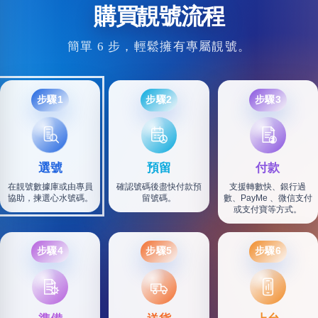
購買靚號流程
簡單 6 步，輕鬆擁有專屬靚號。
步驟1
步驟2
步驟3
選號
預留
付款
在靚號數據庫或由專員
確認號碼後盡快付款預
支援轉數快、銀行過
協助，揀選心水號碼。
留號碼。
數、PayMe 、微信支付
或支付寶等方式。
步驟4
步驟5
步驟6
SF