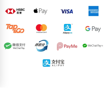
84098116
86650924
83383578
84336371
59241129
55397366
90448609
77855044
70990077
84504739
pricebook-starting-digit-3
pricebook-chinese-zodiac-rabbit