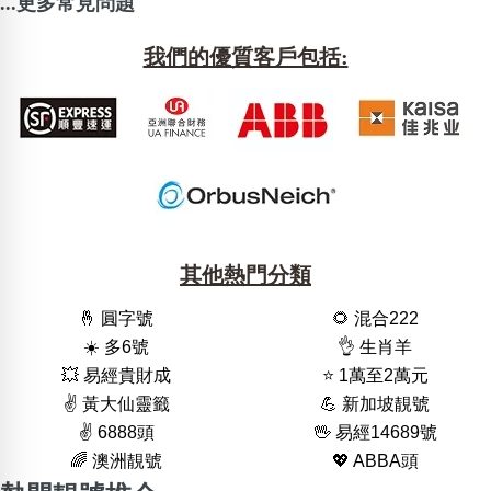
...更多常見問題
我們的優質客戶包括:
其他熱門分類
🤞 圓字號
🌻 混合222
☀️ 多6號
👌 生肖羊
💥 易經貴財成
⭐️ 1萬至2萬元
✌️ 黃大仙靈籤
💪 新加坡靚號
✌️ 6888頭
🖖 易經14689號
🌈 澳洲靚號
💖 ABBA頭