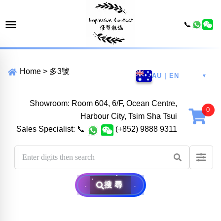
📞
Home
>
多3號
AU | EN
▼
Showroom: Room 604, 6/F, Ocean Centre,
Harbour City, Tsim Sha Tsui
Sales Specialist:
📞
(+852) 9888 9311
搜尋