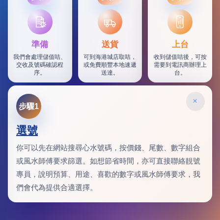
SF
準備
送貨
上台
我們會處理儲值咭、
可到海港城店取咭，
收到儲值咭後，可按
交收及號碼確認程
或免費順豐本地速遞
需要到電訊商辦理上
序。
送達。
台。
×
步驟1
選號
你可以先在網站搜尋心水號碼，按價錢、尾數、數字組合
或風水師傅要求篩選。如想節省時間，亦可直接聯絡靚號
專員，說明預算、用途、喜歡的數字或風水師傅要求，我
們會代為提供合適選擇。