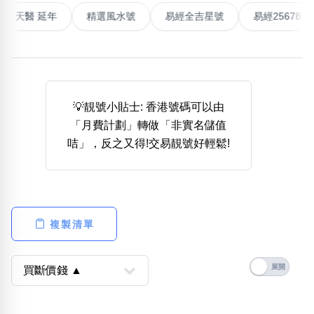
高能量生氣 天醫 延年
精選風水號
易經全吉星號
易經2
熱門分類
888尾
999尾
777尾
9字頭
6字頭
無4字
無5字
多8字
9888頭
二字號
三字號
全大數字
5萬以上
生天延
全吉星(全號)
💡靚號小貼士: 香港號碼可以由
搜尋
「月費計劃」轉做「非實名儲值
清除全部分類
咭」，反之又得!交易靚號好輕鬆!
高級分類
i
複製清單
幸運號分類
風水號分類
幸運分類
生天延/貴財成
基本分類
五行