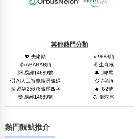
其他熱門分類
💖 夫佬頭
⭐️ 9888頭
👍 ABABAB頭
✌️ 生肖猴
🆗️ 易經14689號
🔔 1啤尾
💥 AI人工智能搜尋號碼
💞 7字頭
㊙️ 易經25678號尾四字
🔥 多2號
🖖 易經14689號
💪 倒蛇尾
熱門靚號推介