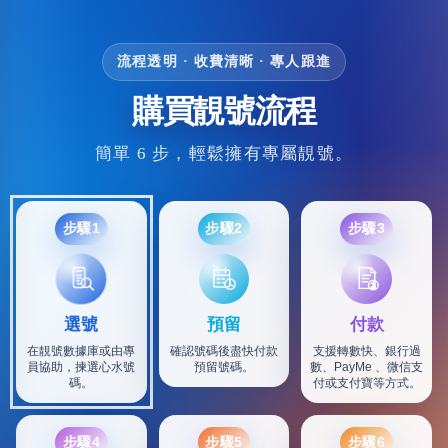
流程透明 · 收費清晰 · 專人跟進
購買靚號流程
簡單 6 步，輕鬆擁有專屬靚號。
步驟1
步驟2
步驟3
選號
預留
付款
在靚號數據庫或由專
確認號碼後盡快付款
支援轉數快、銀行過
員協助，揀選心水號
預留號碼。
數、PayMe 、微信支
碼。
付或支付寶等方式。
步驟4
步驟5
步驟6