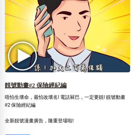
靚號動畫#2 保險經紀編
唔怕生壞命，最怕改壞名! 電話冧巴，一定要靚! 靚號動畫
#2 保險經紀編
全新靚號漫畫廣告，隆重登場啦!