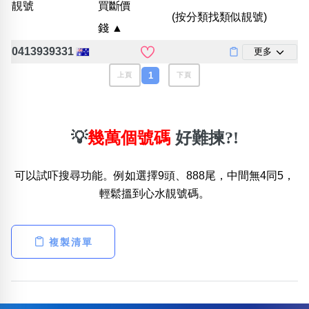
靚號
買斷價
位置分類
易經六四卦象
(按分類找類似靚號)
包含數字
錢 ▲
次數分類
0413939331
更多
生日分類
1
上頁
下頁
搜尋
清除全部分類
💡
幾萬個號碼
好難揀?!
可以試吓搜尋功能。例如選擇9頭、888尾，中間無4同5，
輕鬆搵到心水靚號碼。
複製清單