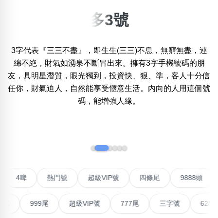
多3號
搜尋選項
×
精準位置搜尋
3字代表『三三不盡』，即生生(三三)不息，無窮無盡，連
位置:
一
二
三
四
五
六
七
八
九
綿不絶，財氣如湧泉不斷冒出來。擁有3字手機號碼的朋
友，具明星潛質，眼光獨到，投資快、狠、準，客人十分信
任你，財氣迫人，自然能享受愜意生活。內向的人用這個號
碼，能增強人緣。
搜尋
清除全部分類
‹
›
不包含數字
無0
無1
無2
無3
無4
無5
無6
無7
無8
無9
聯號
4啤
熱門號
超級VIP號
四條尾
9888
搜尋
999尾
超級VIP號
777尾
三字號
6288頭
清除全部分類