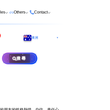
cles
Others
Contact
ame
 Number Buying
Premium Vehicle Plates
HK Tsim Sha Tsui Store
Whatsapp/Wech
e
澳洲
▼
Premium Domains
Guangzhou Nansha
9888 9311
Address: 4th F
o Choose a Lucky
Postpaid and Prepaid
Malaysia Selangor
Hotline: 2790
Guangsheng 
er
Prepaid SIM from HK$25
Address: 6-3-2
Plans
Nansha Street
搜尋
Address: Ocea
Prima E U13/E
Things to Do Before
District, Guan
Postpaid SIM from HK$58
Other Services
Harbour City,
Alam, 40170 
ging Number
Consignment
604
Selangor, Mal
Purchase Flow & Terms
 WhatsApp Setup
Become Partner
Sales T&C
×
e
About Us
Terms and Conditions
to Change WhatsApp
New Number
Privacy Policy
的朋友的性格熱情、自信、責任心