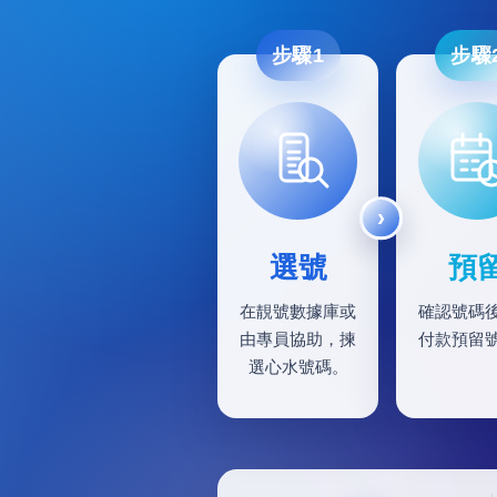
步驟1
步驟
選號
預
在靚號數據庫或
確認號碼
由專員協助，揀
付款預留
選心水號碼。