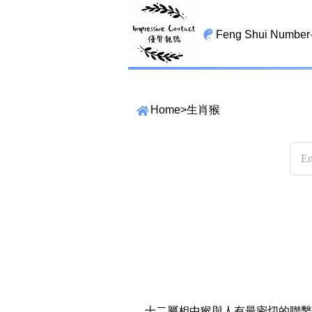
Feng Shui Number
All Lucky Star
Home
>
生肖猴
High Energy Sheng 
Tian Yi Yan Nian
San Tin Jin
Gui Cai Cheng
1349 number
13459 number
精準位置搜尋
2678 number
位置:
一
二
三
四
五
六
七
25678 number
十二屬相中猴與人有最密切的聯繫