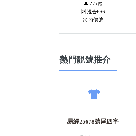
🔔 777尾
🆗️ 混合666
㊙️ 特價號
熱門靚號推介
易經25678號尾四字