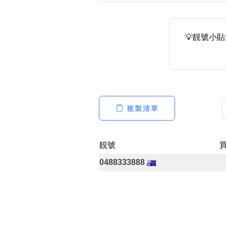
💡靚號小
高級分類
i
複製清單
幸運號分類
幸運分類
基本分類
靚號
位置分類
0488333888
包含數字
次數分類
生日分類