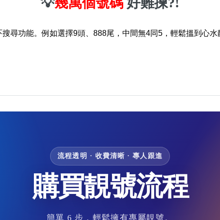
💡
幾萬個號碼
好難揀?!
吓搜尋功能。例如選擇9頭、888尾，中間無4同5，輕鬆搵到心水
流程透明 · 收費清晰 · 專人跟進
購買靚號流程
簡單 6 步，輕鬆擁有專屬靚號。