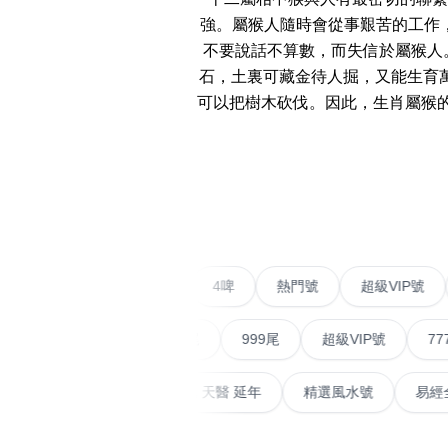
強。屬猴人隨時會從事艱苦的工作
14689 number
不要說話不算數，而失信於屬猴人
featured Feng Shui
石，土裏可藏金待人掘，又能生育
Numbers
可以把樹木砍伐。因此，生肖屬猴的
Customerized San Ti
不包含數字
Feng Shui Masters
‹
無0
無1
無2
無3
無4
無5
無6
無7
無8
無9
All Feng Shui Categ
(200+)
二字號
愛情號
對聯號
4啤
熱門號
超級
順蛇尾
999尾
超級VIP號
777尾
熱門分類
天大畜
易經延天生
最高能量生氣 天醫 延年
精選風水
888尾
999尾
777尾
9字頭
全吉星(全號)