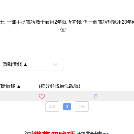
Categories(100+)
Lucky
All Ar
貼士: 一部手提電話幾千蚊用2年就唔值錢; 但一個電話靚號用20
值!
風水號分類
生天延/貴財成
五行
買斷價錢 ▲
(按分類找類似靚號)
易經六四卦象
1
上頁
下頁