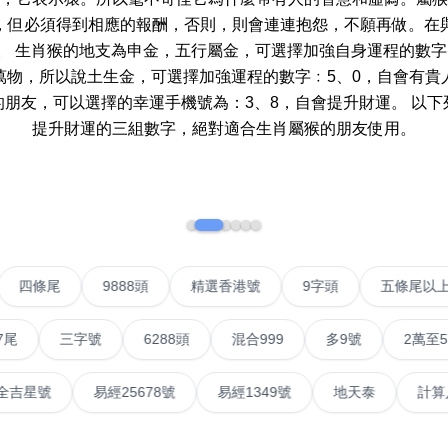
More 8
How t
，但必須得到相應的報酬，否則，則會連連抱怨，不願再做。在
a Ne
Two Digits
。 生肖猴的地支為申金，五行屬金，可選擇加強自身運程的數字﹕
Send 
萬物，所以說土生金，可選擇加強運程的數字﹕5、0，自會有貴
Three Digits
Addin
朋友，可以選擇的幸運手機號為：3、8，自會提升財運。 以
提升財運的三組數字，絕對適合生肖屬猴的朋友使用。
Yin Yang Knife
n Jin
How t
Numbe
9888 Prefix
How t
Couplet Numbers
ories
Numbe
ABAB Ending
FAQ
VIP號
四條尾
9888頭
精選香港號
9字頭
AABBB Ending
Tutori
Snake Ending
三字號
6288頭
混合999
多9號
2萬至5萬元
Numb
2 Prefix
Reco
號
易經全吉星號
易經25678號
易經1349號
地天
6字頭
無4字
無5字
多8字
9888頭
二字號
三字號
全
All Lucky Number
Trend