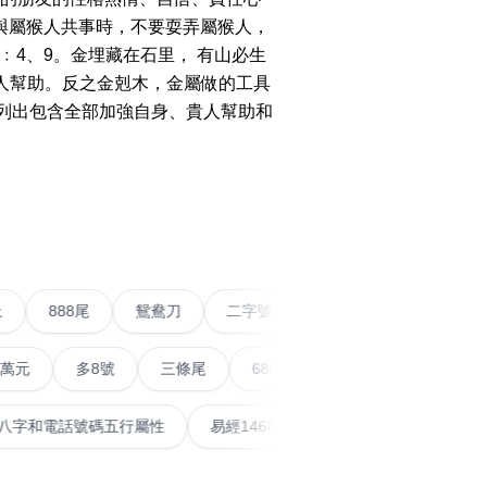
o Change WeChat to
與屬猴人共事時，不要耍弄屬猴人，
w Number
4、9。金埋藏在石里， 有山必生
搜尋
WhatsApp Without
人幫助。反之金剋木，金屬做的工具
清除全部分類
g Contact Guide
下列出包含全部加強自身、貴人幫助和
o Calculate Phone
r with Yijing
›
o Calculate Phone
r Life Number
搜尋
清除全部分類
五條尾以上
888尾
鴛鴦刀
二字號
愛情號
對
al Articles
多8號
三條尾
6888頭
666尾
順蛇尾
99
er
mmendations
泰
計算八字和電話號碼五行屬性
易經14689號
五行無
大數字
5萬以上
生天延
 Posts