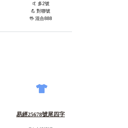
🤙 多2號
💪 對聯號
🖖 混合888
易經25678號尾四字