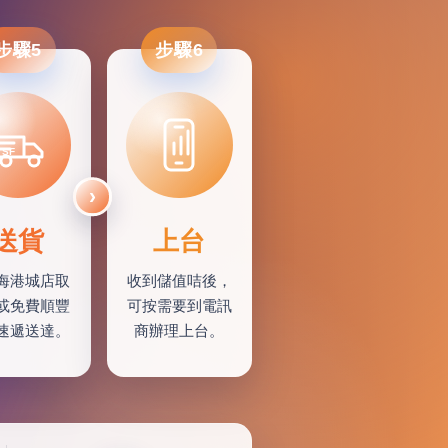
步驟5
步驟6
SF
送貨
上台
海港城店取
收到儲值咭後，
或免費順豐
可按需要到電訊
速遞送達。
商辦理上台。