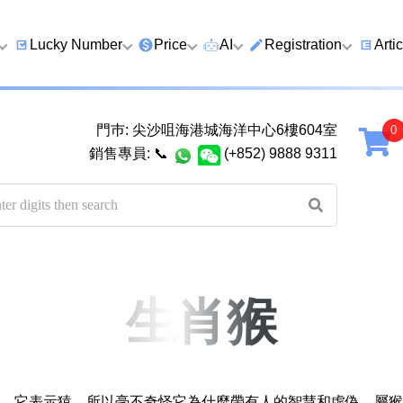
Lucky Number
Price
AI
Registration
Arti
9 Prefix
Clearance
AI Number Search
Prepaid Card Real N
Lucky
Registration
Guid
門巿: 尖沙咀海港城海洋中心6樓604室
Qi
6 Prefix
Below 2K
AI Analyze Number
銷售專員:
📞
(+852) 9888 9311
Check Prepaid Card
How t
Four Ending Digits
2K–5K
AI Analyze Birth
Balance
Numb
Four Ending Digits
5K–10K
AI Valuation
Five 
Chan
Five+ Ending Digits
10K–20K
Five Element Calculator
Dual
888 Ending
20K–50K
Number Valuation Game
生肖猴
Guid
999 Ending
Super VIP
Yijing 64 Hexagrams
How 
666 Ending
Wong Tai Sin Spiritual
to a 
八
九
Fortune Telling
，它表示猿。所以毫不奇怪它為什麼帶有人的智慧和虛偽。屬猴