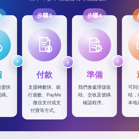
2
步驟3
步驟4
留
付款
準備
後盡快
支援轉數快、銀
我們會處理儲值
可到
號碼。
行過數、PayMe
咭、交收及號碼
咭，
、微信支付或支
確認程序。
本地
付寶等方式。