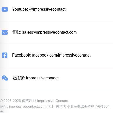
Youtube: @impressivecontact
電郵:
sales@impressivecontact.com
Facebook: facebook.com/impressivecontact
微訊號: impressivecontact
© 2006-2026 優質靚號 Impressive Contact
網址: impressivecontact.com 地址: 香港尖沙咀海港城海洋中心6樓604
室