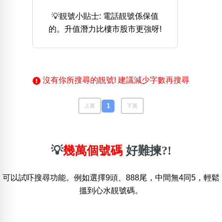
💡靚號小貼士: 電話靚號係保值
熱門分類
的。升值潛力比樓市股市更強呀!
888尾
999尾
777尾
9字頭
6字頭
無4字
無5字
多8字
9888頭
二字號
三字號
全大數字
5萬以上
生天延
全吉星(全號)
搜尋
沒有你所搜尋的靚號! 建議減少字數再搜尋
清除全部分類
1
上頁
下頁
高級分類
i
💡
幾萬個號碼
好難揀?!
可以試吓搜尋功能。例如選擇9頭、888尾，中間無4同5，輕鬆
幸運號分類
風水號分類
搵到心水靚號碼。
幸運分類
生天延/貴財成
基本分類
五行