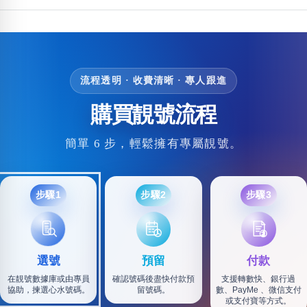
位置分類
易經六四卦象
包含數字
次數分類
生日分類
搜尋
流程透明 · 收費清晰 · 專人跟進
清除全部分類
購買靚號流程
簡單 6 步，輕鬆擁有專屬靚號。
步驟1
步驟2
步驟3
選號
預留
付款
在靚號數據庫或由專員
確認號碼後盡快付款預
支援轉數快、銀行過
協助，揀選心水號碼。
留號碼。
數、PayMe 、微信支付
或支付寶等方式。