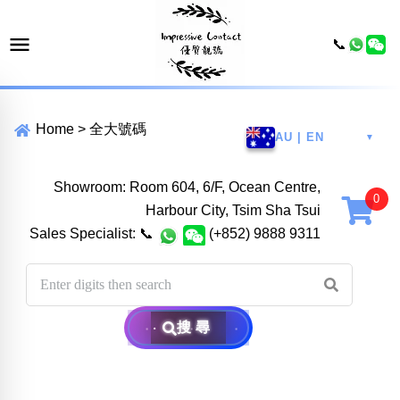
📞
Home
>
全大號碼
AU | EN
▼
Showroom: Room 604, 6/F, Ocean Centre,
Harbour City, Tsim Sha Tsui
Sales Specialist:
📞
(+852) 9888 9311
搜尋