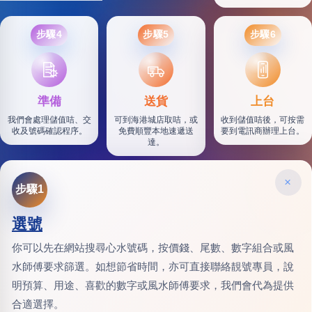
步驟4
步驟5
步驟6
SF
準備
送貨
上台
我們會處理儲值咭、交
可到海港城店取咭，或
收到儲值咭後，可按需
收及號碼確認程序。
免費順豐本地速遞送
要到電訊商辦理上台。
達。
×
步驟1
選號
你可以先在網站搜尋心水號碼，按價錢、尾數、數字組合或風
水師傅要求篩選。如想節省時間，亦可直接聯絡靚號專員，說
明預算、用途、喜歡的數字或風水師傅要求，我們會代為提供
合適選擇。