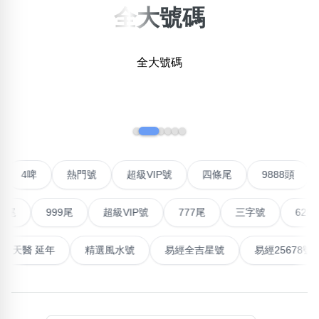
全大號碼
×
精準位置搜尋
全大號碼
位置:
一
二
三
四
五
六
七
八
九
‹
›
搜尋
清除全部分類
聯號
4啤
熱門號
超級VIP號
四條尾
9888頭
999尾
超級VIP號
777尾
三字號
6288頭
不包含數字
無0
無1
無2
無3
無4
無5
無6
無7
無8
無9
高能量生氣 天醫 延年
精選風水號
易經全吉星號
易經25
搜尋
清除全部分類