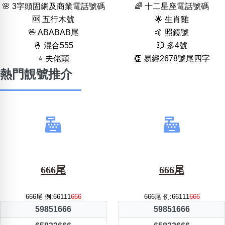
🌸 3字頭固網及商業電話號碼
🌈 十二星座電話號碼
🆗️ 五行木號
🌟 生肖雞
🖖 ABABAB尾
🤙 照鏡號
🤞 混合555
💥 多4號
⭐️ 夫佬頭
👏 易經2678號尾四字
熱門靚號推介
666尾
666尾
666尾 例:66111
666
666尾 例:66111
666
59851666
59851666