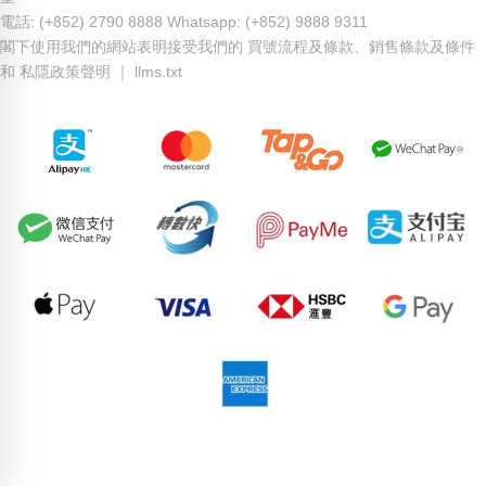
電話: (+852) 2790 8888 Whatsapp: (+852) 9888 9311
閣下使用我們的網站表明接受我們的
買號流程及條款
、
銷售條款及條件
和
私隱政策聲明
｜
llms.txt
69853859
58148013
81744657
53592153
61755133
81473437
81653257
54857212
59095673
66009997