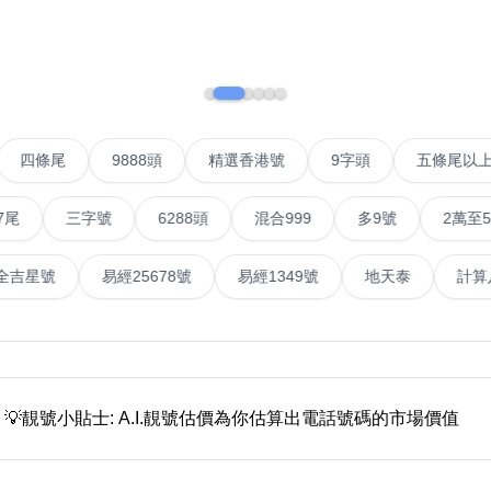
如何用易经计算电话号码
如何计算生命灵数电话号码
常见问题
IP號
四條尾
9888頭
精選香港號
9字頭
五
教学文章
+)
三字號
6288頭
混合999
多9號
2萬至5萬元
靓号推介
潮文共赏
號
易經全吉星號
易經25678號
易經1349號
地天
靓号短片
全部文章分类
6字頭
無4字
無5字
多8字
9888頭
二字號
三字號
全
網
💡靚號小貼士: A.I.靚號估價為你估算出電話號碼的市場價值
分类(100+)