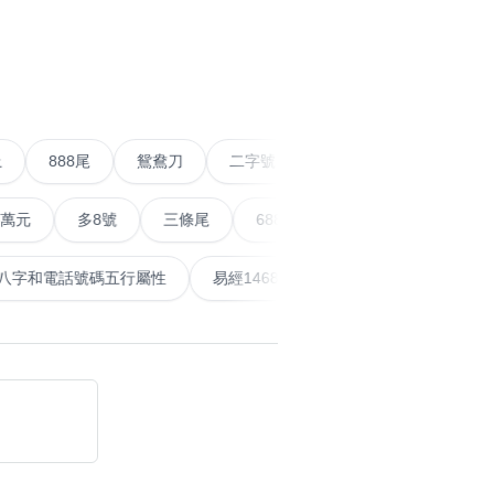
›
搜尋
清除全部分類
條尾以上
888尾
鴛鴦刀
二字號
愛情號
對
多8號
三條尾
6888頭
666尾
順蛇尾
9
搜尋
泰
計算八字和電話號碼五行屬性
易經14689號
五行無
清除全部分類
大數字
5萬以上
生天延
搜尋