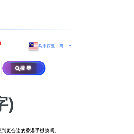
海港城
Whatsapp/微信: (852) 9888
马来西亚｜簡
▼
区
9311
地址: 广州市南沙区南沙街
兰莪
查询热线: 2790 8888
广生路19号4楼
攜号转台儲值年咭25元起
地址: 6-3-2, Jalan Setia
搜尋
地址: 尖沙咀海港城海洋中
Prima E U13/E, Setia
攜号转台月费计划58元起
免费寄卖
心6楼604室(营业时间:星期
Alam, 40170 Shah Alam,
一至五, 上午10至下午6时,
Selangor, Malaysia
申請成為商业合作伙伴
买号流程及条款
)
公众假期休息)
×
销售条款及条件
隐私政策声明
找到更合適的香港手機號碼。