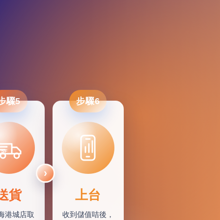
步驟5
步驟6
SF
送貨
上台
海港城店取
收到儲值咭後，