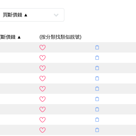
買斷價錢 ▲
(按分類找類似靚號)
風水號分類
生天延/貴財成
五行
易經六四卦象