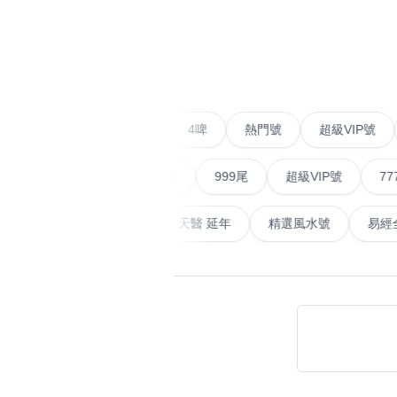
易经14689号
多8号
精选风水号
二字号
‹
自選生天延教学
三字号
风水师傅推介
鸳鸯刀
二字號
愛情號
對聯號
4啤
熱門號
超級V
不包含數字
全部风水号分类 (200
9888头
無0
無1
無2
無3
無4
無5
無6
無7
無8
無9
順蛇尾
999尾
超級VIP號
777尾
对联号
天大畜
易經延天生
最高能量生氣 天醫 延年
精選風水
ABAB尾
夫佬尾
顺蛇尾
熱門分類
888尾
999尾
777尾
9字頭
2字头固
全吉星(全號)
全部幸运号