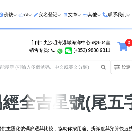
价钱
AI
实名登记
文章
‍其他
联系我们
特价号
AI搜号
实名登记(全部电訊商)
购买靓号流程
优质车牌
香港尖沙咀
门市: 尖沙咀海港城海洋中心6楼604室
延年
2千以下
AI分析号码属性
查询儲值咭有效期
教你如何挑选靓号
优质域名
广州市南沙
销售专员:
📞
(+852) 9888 9311
2千至5千元
AI分析出生时辰
换电话号码前必做的五件事
月费和储值咭计划
马来西亚雪
設定
5千至1万元
AI 靓号估价系統
一机双 WhatsApp 教学
其他业務
以上
1万至2万元
計算八字和电话号码五行属
WhatsApp 无痛转移新号码
买号流程及条款
性
教学
易經全吉星號(尾五字
2万至5万元
关于我们
靓号估价遊戲
微信 WeChat 无痛转移新号
超级VIP号
码教学
易经六十四卦
八
九
十
不加联系人发 WhatsApp 教
黄大仙灵签
區提供主題化號碼篩選與比較，協助你按用途、辨識度與預算快速
学 2026