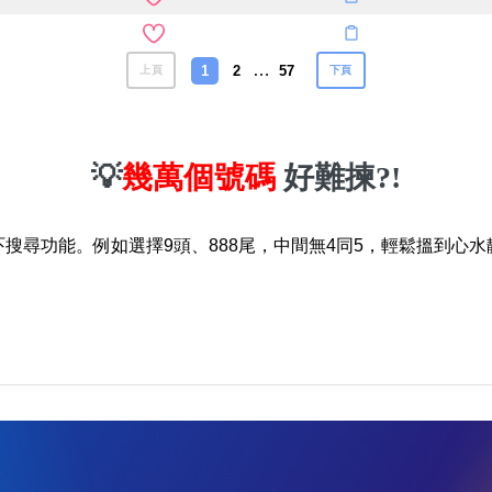
…
1
2
57
上頁
下頁
💡
幾萬個號碼
好難揀?!
吓搜尋功能。例如選擇9頭、888尾，中間無4同5，輕鬆搵到心水