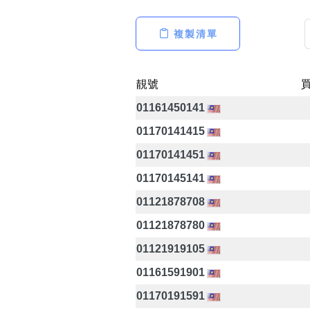
複製清單
高級分類
i
靚號
01161450141
01170141415
幸運號分類
01170141451
幸運分類
01170145141
基本分類
位置分類
01121878708
包含數字
01121878780
次數分類
生日分類
01121919105
01161591901
01170191591