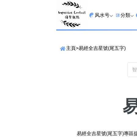
风水号
分類
全吉星
9字头
主頁
>
易經全吉星號(尾五字)
最高能量生氣 天医 
6字头
生天延
三条尾
易经贵財成
四条尾
易经1349号
五条尾
易经13459号
888尾
精準位置搜尋
易经2678号
999尾
位置:
易经25678号
666尾
一
二
三
四
五
六
七
易經全吉星號(尾五字)專