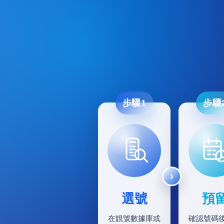
步驟1
步驟
選號
預
在靚號數據庫或
確認號碼