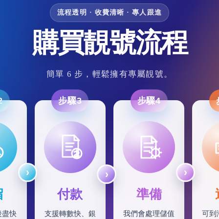
流程透明 · 收費清晰 · 專人跟進
購買靚號流程
簡單 6 步，輕鬆擁有專屬靚號。
2
步驟3
步驟4
留
付款
準備
後盡快
支援轉數快、銀
我們會處理儲值
可到