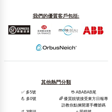
我們的優質客戶包括:
其他熱門分類
✅ 多5號
🖖 ABABAB尾
💪 多0號
🌈 優質靚號接受東方日報專
訪教你點揀開運手機號碼
🤙 3啤頭
⭐️ 照鏡號