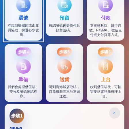
選號
預留
付款
在靚號數據庫或由專
確認號碼後盡快付款
支援轉數快、銀行過
員協助，揀選心水號
預留號碼。
數、PayMe 、微信支
碼。
付或支付寶等方式。
步驟4
步驟5
步驟6
SF
準備
送貨
上台
我們會處理儲值咭、
可到海港城店取咭，
收到儲值咭後，可按
交收及號碼確認程
或免費順豐本地速遞
需要到電訊商辦理上
序。
送達。
台。
×
步驟1