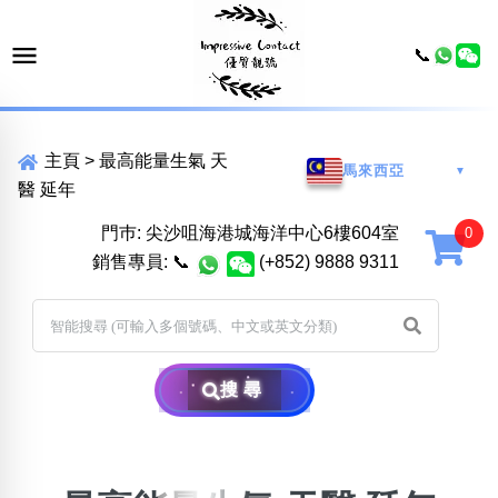
📞
主頁
>
最高能量生氣 天
馬來西亞
▼
醫 延年
門巿: 尖沙咀海港城海洋中心6樓604室
銷售專員:
📞
(+852) 9888 9311
搜尋