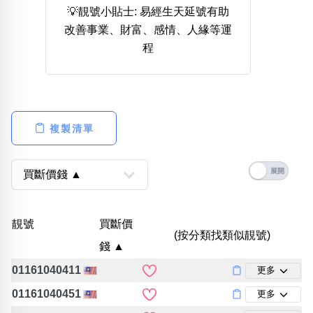
💡靚號小貼士: 易經生天延號有助
熱門分類
改善事業、財富、感情、人緣等運
888尾
999尾
777尾
9字頭
6字頭
無4字
程
無5字
多8字
9888頭
二字號
三字號
全大數字
5萬以上
生天延
全吉星(全號)
搜尋
清除全部分類
複製清單
高級分類
i
靚號
買斷價
(按分類找類似靚號)
錢 ▲
幸運號分類
風水號分類
01161040411
更多
幸運分類
生天延/貴財成
基本分類
五行
01161040451
更多
位置分類
易經六四卦象