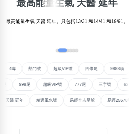
最高能量生氣 天醫 延年
×
精準位置搜尋
最高能量生氣 天醫 延年。只包括13/31 和14/41 和19/91。
位置:
一
二
三
四
五
六
七
八
九
十
‹
›
搜尋
清除全部分類
聯號
4啤
熱門號
超級VIP號
四條尾
9888
999尾
超級VIP號
777尾
三字號
6288頭
不包含數字
無0
無1
無2
無3
無4
無5
無6
無7
無8
無9
高能量生氣 天醫 延年
精選風水號
易經全吉星號
易經2
搜尋
清除全部分類