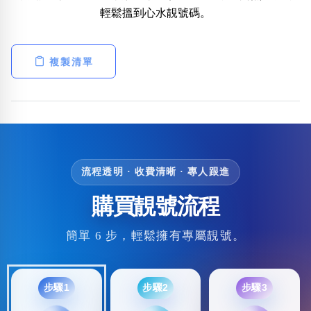
輕鬆搵到心水靚號碼。
複製清單
流程透明 · 收費清晰 · 專人跟進
購買靚號流程
簡單 6 步，輕鬆擁有專屬靚號。
步驟1
步驟2
步驟3