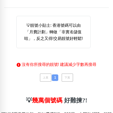
熱門分類
888尾
999尾
777尾
9字頭
6字頭
無4字
💡靚號小貼士: 香港號碼可以由
無5字
多8字
9888頭
二字號
三字號
「月費計劃」轉做「非實名儲值
全大數字
5萬以上
生天延
全吉星(全號)
咭」，反之又得!交易靚號好輕鬆!
搜尋
清除全部分類
沒有你所搜尋的靚號! 建議減少字數再搜尋
高級分類
i
1
上頁
下頁
幸運號分類
風水號分類
💡
幾萬個號碼
好難揀?!
幸運分類
生天延/貴財成
基本分類
五行