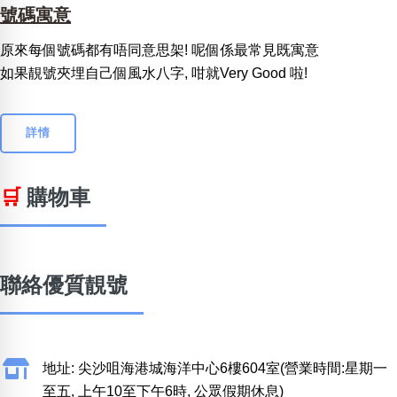
號碼寓意
原來每個號碼都有唔同意思架! 呢個係最常見既寓意
如果靚號夾埋自己個風水八字, 咁就Very Good 啦!
詳情
🛒
購物車
聯絡優質靚號
地址: 尖沙咀海港城海洋中心6樓604室(營業時間:星期一
至五, 上午10至下午6時, 公眾假期休息)