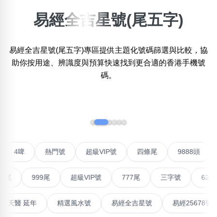
易經全吉星號(尾五字)
×
精準位置搜尋
易經全吉星號(尾五字)專區提供主題化號碼篩選與比較，協
位置:
一
二
三
四
五
六
七
八
助你按用途、辨識度與預算快速找到更合適的香港手機號
碼。
搜尋
‹
›
清除全部分類
不包含數字
聯號
4啤
熱門號
超級VIP號
四條尾
9888頭
無0
無1
無2
無3
無4
無5
無6
無7
無8
無9
999尾
超級VIP號
777尾
三字號
6288頭
搜尋
能量生氣 天醫 延年
精選風水號
易經全吉星號
易經25
清除全部分類