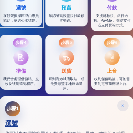
選號
預留
付款
在靚號數據庫或由專員
確認號碼後盡快付款預
支援轉數快、銀行過
協助，揀選心水號碼。
留號碼。
數、PayMe 、微信支付
或支付寶等方式。
步驟4
步驟5
步驟6
SF
準備
送貨
上台
我們會處理儲值咭、交
可到海港城店取咭，或
收到儲值咭後，可按需
收及號碼確認程序。
免費順豐本地速遞送
要到電訊商辦理上台。
達。
×
步驟1
選號