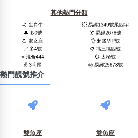
其他熱門分類
🤙 生肖牛
💥 易經1349號尾四字
🔔 多0號
🌸 易經2678號
💪 處女座
👌 超級VIP號
✅ 多4號
🌻 搞三搞四號
⭐️ 混合444
💞 太極號
✌️ 3啤尾
㊙️ 易經25678號
熱門靚號推介
雙魚座
雙魚座