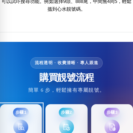
可以試吓搜尋功能。例如選擇9頭、888尾，中間無4同5，輕鬆
位置分類
易經六四卦象
搵到心水靚號碼。
包含數字
次數分類
生日分類
搜尋
清除全部分類
流程透明 · 收費清晰 · 專人跟進
購買靚號流程
簡單 6 步，輕鬆擁有專屬靚號。
步驟1
步驟2
步驟3