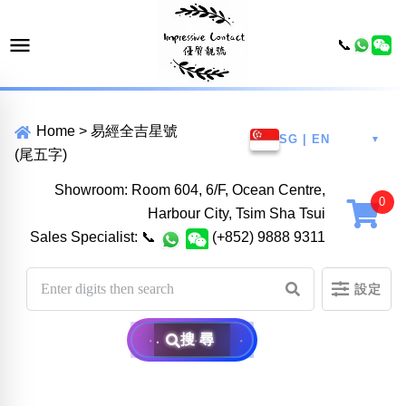
📞
Home
>
易經全吉星號
SG | EN
▼
(尾五字)
Showroom: Room 604, 6/F, Ocean Centre,
Harbour City, Tsim Sha Tsui
Sales Specialist:
📞
(+852) 9888 9311
設定
搜尋