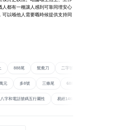
嘅人都有一種讓人感到可靠同埋安心
，可以喺他人需要嘅時候提供支持同
搜尋
清除全部分類
›
五條尾以上
888尾
鴛鴦刀
二字號
愛情號
搜尋
清除全部分類
多8號
三條尾
6888頭
666尾
順蛇尾
99
天泰
計算八字和電話號碼五行屬性
易經14689號
五行
大數字
5萬以上
生天延