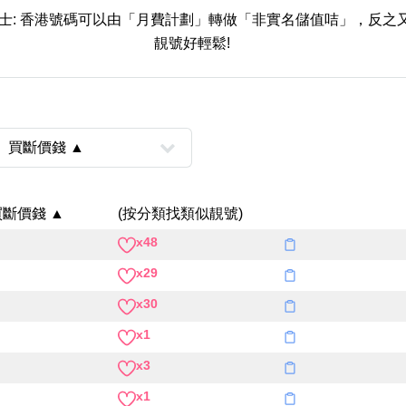
貼士: 香港號碼可以由「月費計劃」轉做「非實名儲值咭」，反之又
靚號好輕鬆!
風水號分類
買斷價錢 ▲
(按分類找類似靚號)
生天延/貴財成
x48
五行
x29
易經六四卦象
x30
x1
x3
x1