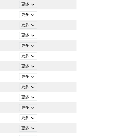
更多
更多
更多
更多
更多
更多
更多
更多
更多
更多
更多
更多
更多