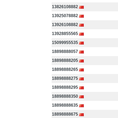
13826108882
13925078882
13926108882
13928855565
15099955535
18898888057
18898888205
18898888265
18898888275
18898888295
18898888350
18898888635
18898888675