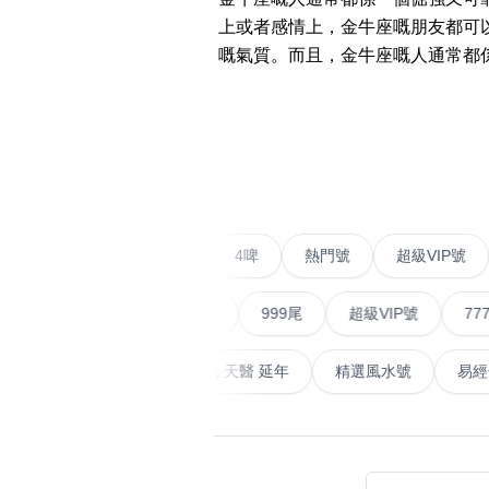
易经14689号
多8号
上或者感情上，金牛座嘅朋友都可
精选风水号
二字号
嘅氣質。而且，金牛座嘅人通常都
自選生天延教学
三字号
风水师傅推介
鸳鸯刀
‹
不包含數字
全部风水号分类 (200
9888头
無0
無1
無2
無3
無4
無5
無6
無7
無8
無9
对联号
二字號
愛情號
對聯號
4啤
熱門號
超級
ABAB尾
順蛇尾
999尾
超級VIP號
777尾
夫佬尾
顺蛇尾
山天大畜
易經延天生
最高能量生氣 天醫 延年
精選風
熱門分類
2字头固
888尾
999尾
777尾
9字頭
全吉星(全號)
全部幸运号