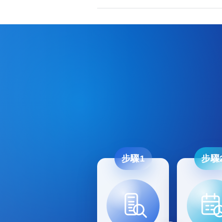
步驟1
步驟