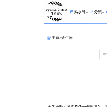
风水号
分類
全吉星
9字头
主頁
>
金牛座
最高能量生氣 天医 
6字头
生天延
三条尾
易经贵財成
四条尾
易经1349号
五条尾
易经13459号
888尾
易经2678号
999尾
精準位置搜尋
易经25678号
666尾
位置:
一
二
三
四
五
六
七
金牛座嘅人通常都係一個倔強又可