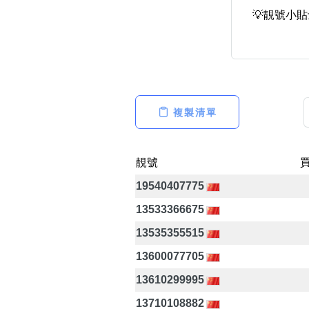
💡靚號小
高級分類
i
複製清單
幸運號分類
靚號
幸運分類
19540407775
基本分類
13533366675
位置分類
包含數字
13535355515
次數分類
13600077705
生日分類
13610299995
13710108882