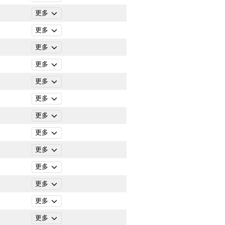
更多
更多
更多
更多
更多
更多
更多
更多
更多
更多
更多
更多
更多