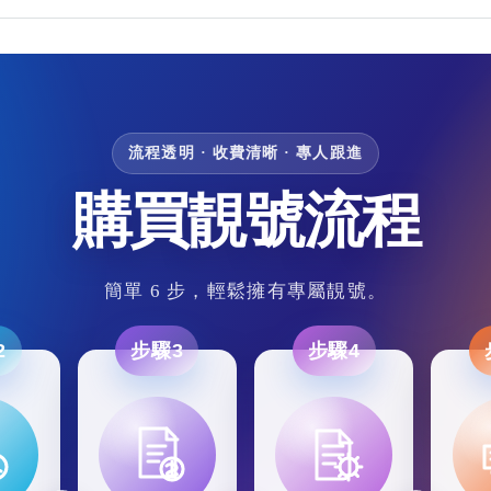
流程透明 · 收費清晰 · 專人跟進
購買靚號流程
簡單 6 步，輕鬆擁有專屬靚號。
2
步驟3
步驟4