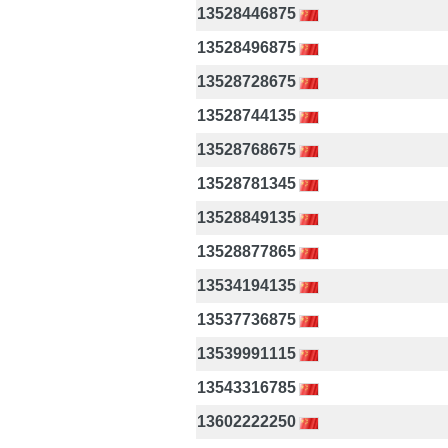
13528446875
13528496875
13528728675
13528744135
13528768675
13528781345
13528849135
13528877865
13534194135
13537736875
13539991115
13543316785
13602222250