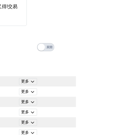
搜尋
得!交易
清除全部分類
更多
更多
更多
更多
更多
搜尋
清除全部分類
更多