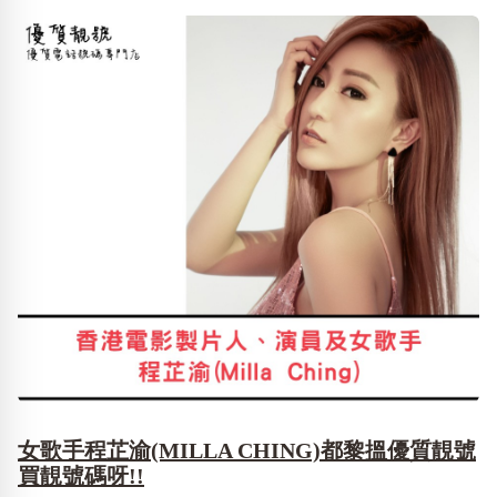
女歌手程芷渝(MILLA CHING)都黎搵優質靚號
買靚號碼呀!!