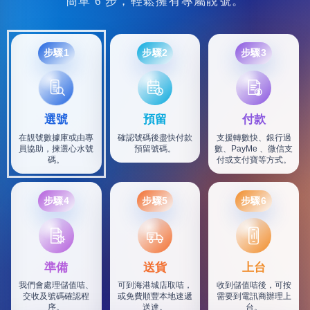
簡單 6 步，輕鬆擁有專屬靚號。
步驟1
步驟2
步驟3
選號
預留
付款
在靚號數據庫或由專
確認號碼後盡快付款
支援轉數快、銀行過
員協助，揀選心水號
預留號碼。
數、PayMe 、微信支
碼。
付或支付寶等方式。
步驟4
步驟5
步驟6
SF
準備
送貨
上台
我們會處理儲值咭、
可到海港城店取咭，
收到儲值咭後，可按
交收及號碼確認程
或免費順豐本地速遞
需要到電訊商辦理上
序。
送達。
台。