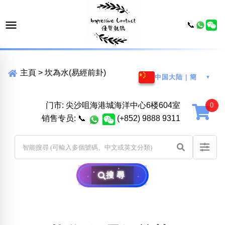
📞
主頁
>
坎為水(易經前卦)
中国大陆｜簡
▼
门市: 尖沙咀海港城海洋中心6楼604室
销售专员:
📞
(+852) 9888 9311
搜尋