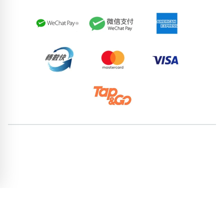
94274076
61440208
51085218
53225495
57952887
86035399
85573547
53170288
80099244
58559091
pricebook-mixed-777
pricebook-containing-digit-3