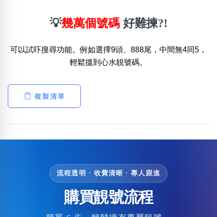
💡
幾萬個號碼
好難揀?!
可以試吓搜尋功能。例如選擇9頭、888尾，中間無4同5，
輕鬆搵到心水靚號碼。
複製清單
流程透明 · 收費清晰 · 專人跟進
購買靚號流程