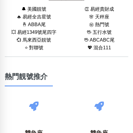
🔔 美國靚號
👏 易經貴財成
🔥 易經全吉星號
🌸 天秤座
🤞 ABBA尾
㊙️ 熱門號
💥 易經1349號尾四字
🖖 五行水號
💞 馬來西亞靚號
🖖 ABCABC尾
⭐️ 對聯號
💖 混合111
熱門靚號推介