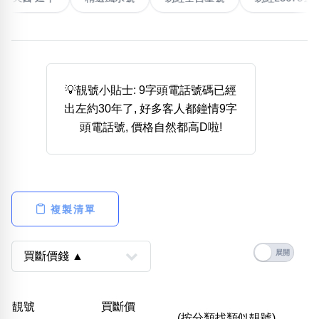
熱門分類
888尾
999尾
777尾
9字頭
6字頭
無4字
無5字
多8字
9888頭
二字號
三字號
全大數字
5萬以上
生天延
全吉星(全號)
💡靚號小貼士: 9字頭電話號碼已經
搜尋
出左約30年了, 好多客人都鐘情9字
清除全部分類
頭電話號, 價格自然都高D啦!
高級分類
i
複製清單
幸運號分類
風水號分類
幸運分類
生天延/貴財成
基本分類
五行
靚號
買斷價
位置分類
易經六四卦象
(按分類找類似靚號)