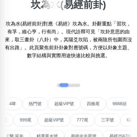
坎為水(易經前卦)
搜尋選項
×
精準位置搜尋
坎為水(易經前卦)對應《易經》坎為水。卦辭重點「習坎，
位置:
一
二
三
四
五
六
七
八
九
十
十一
有孚，維心亨，行有尚」。現代詮釋可見「坎卦意思的由
來，取三畫卦（八卦）中，其陽爻坎陷，被兩陰所包圍而沒
有出路」。此頁聚焦前卦卦象對應號碼，方便以卦象主題、
數字結構與實際用途快速比較與挑選。
搜尋
清除全部分類
‹
›
不包含數字
無0
無1
無2
無3
無4
無5
無6
無7
無8
無9
對聯號
4啤
熱門號
超級VIP號
四條尾
9888
搜尋
999尾
超級VIP號
777尾
三字號
6288頭
清除全部分類
最高能量生氣 天醫 延年
精選風水號
易經全吉星號
易經