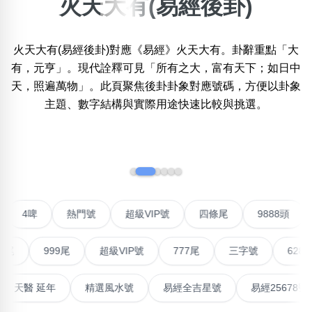
火天大有(易經後卦)
×
精準位置搜尋
火天大有(易經後卦)對應《易經》火天大有。卦辭重點「大
位置:
有，元亨」。現代詮釋可見「所有之大，富有天下；如日中
一
二
三
四
五
六
七
八
九
十
十一
天，照遍萬物」。此頁聚焦後卦卦象對應號碼，方便以卦象
主題、數字結構與實際用途快速比較與挑選。
搜尋
清除全部分類
‹
›
不包含數字
聯號
4啤
熱門號
超級VIP號
四條尾
9888
無0
無1
無2
無3
無4
無5
無6
無7
無8
無9
999尾
超級VIP號
777尾
三字號
6288頭
搜尋
清除全部分類
高能量生氣 天醫 延年
精選風水號
易經全吉星號
易經2