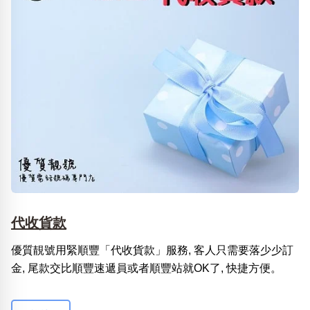
代收貨款
優質靚號用緊順豐「代收貨款」服務, 客人只需要落少少訂
金, 尾款交比順豐速遞員或者順豐站就OK了, 快捷方便。