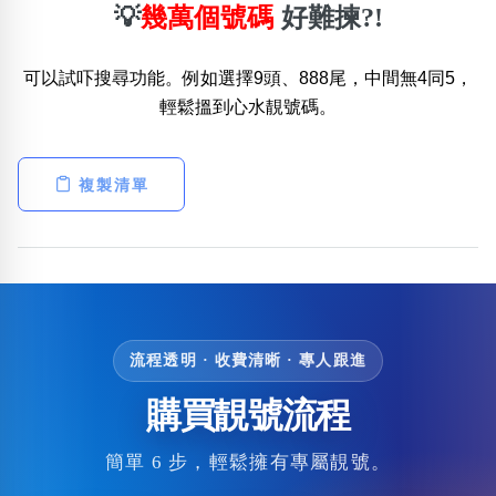
💡
幾萬個號碼
好難揀?!
可以試吓搜尋功能。例如選擇9頭、888尾，中間無4同5，
輕鬆搵到心水靚號碼。
複製清單
流程透明 · 收費清晰 · 專人跟進
購買靚號流程
簡單 6 步，輕鬆擁有專屬靚號。