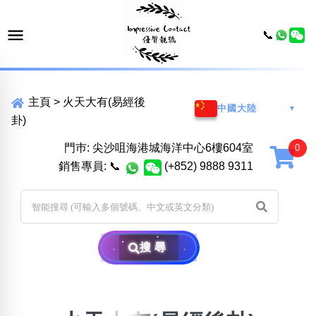
📞
主頁
>
火天大有(易經後
中國大陸
▼
卦)
門巿: 尖沙咀海港城海洋中心6樓604室
銷售專員:
📞
(+852) 9888 9311
搜尋