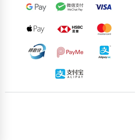
87213265
92697295
73995732
69762624
51951223
75701116
73369617
64829583
57763158
89556366
pricebook-jiying-san-tin-jin
pricebook-zodiac-leo