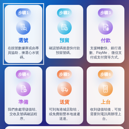
步驟1
步驟2
步驟3
選號
預留
付款
在靚號數據庫或由專
確認號碼後盡快付款
支援轉數快、銀行過
員協助，揀選心水號
預留號碼。
數、PayMe 、微信支
碼。
付或支付寶等方式。
步驟4
步驟5
步驟6
SF
準備
送貨
上台
我們會處理儲值咭、
可到海港城店取咭，
收到儲值咭後，可按
交收及號碼確認程
或免費順豐本地速遞
需要到電訊商辦理上
序。
送達。
台。