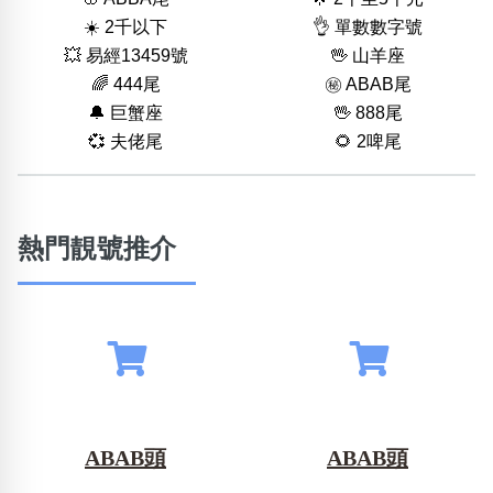
☀️ 2千以下
👌 單數數字號
💥 易經13459號
🖖 山羊座
🌈 444尾
㊙️ ABAB尾
🔔 巨蟹座
🖖 888尾
💞 夫佬尾
🌻 2啤尾
熱門靚號推介
ABAB頭
ABAB頭