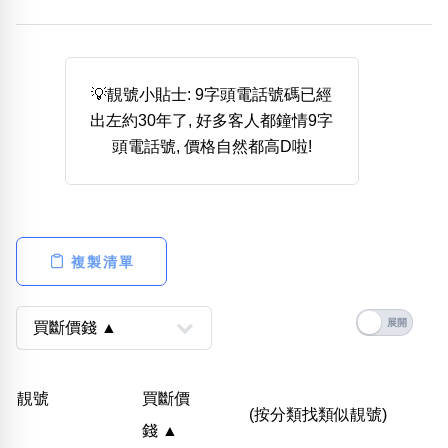
熱門分類
888尾
999尾
777尾
9字頭
6字頭
無4字
無5字
多8字
9888頭
二字號
三字號
💡靚號小貼士: 9字頭電話號碼已經
全大數字
5萬以上
生天延
全吉星(全號)
出左約30年了, 好多客人都鐘情9字
搜尋
頭電話號, 價格自然都高D啦!
清除全部分類
高級分類
i
複製清單
幸運號分類
風水號分類
幸運分類
生天延/貴財成
靚號
買斷價
基本分類
五行
(按分類找類似靚號)
錢 ▲
位置分類
易經六四卦象