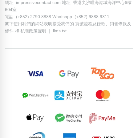
網址: impressivecontact.com 地址: 香港尖沙咀海港城海洋中心6樓
604室
電話: (+852) 2790 8888 Whatsapp: (+852) 9888 9311
閣下使用我們的網站表明接受我們的
買號流程及條款
、
銷售條款及
條件
和
私隱政策聲明
｜
llms.txt