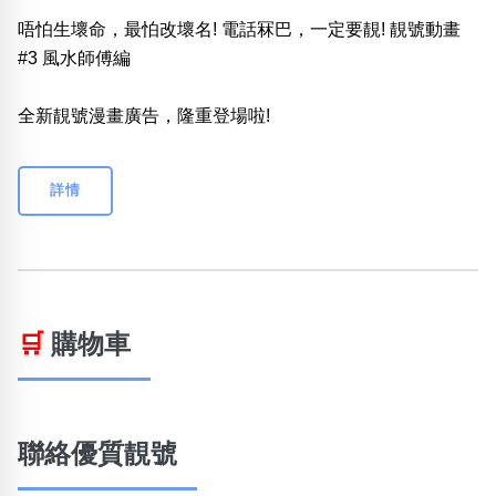
唔怕生壞命，最怕改壞名! 電話冧巴，一定要靚! 靚號動畫
#3 風水師傅編
全新靚號漫畫廣告，隆重登場啦!
詳情
🛒
購物車
聯絡優質靚號