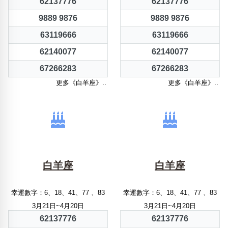
62137776
62137776
9889 9876
9889 9876
63119666
63119666
62140077
62140077
67266283
67266283
更多《白羊座》..
更多《白羊座》..
白羊座
白羊座
幸運數字：6、18、41、77 、83
幸運數字：6、18、41、77 、83
3月21日~4月20日
3月21日~4月20日
62137776
62137776