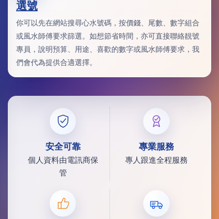
選號
你可以先在網站搜尋心水號碼，按價錢、尾數、數字組合
或風水師傅要求篩選。如想節省時間，亦可直接聯絡靚號
專員，說明預算、用途、喜歡的數字或風水師傅要求，我
們會代為提供合適選擇。
安全可靠
專業服務
個人資料由電訊商保
專人跟進全程服務
管