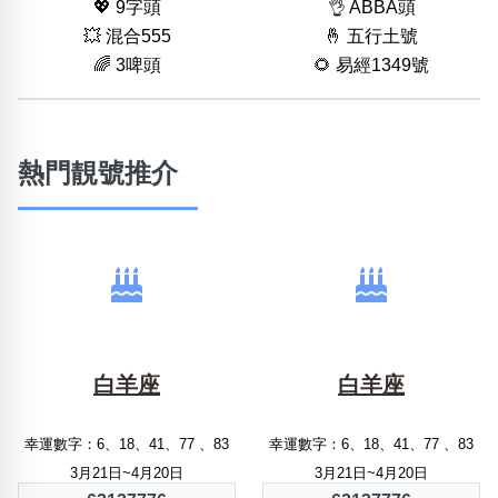
💖 9字頭
👌 ABBA頭
💥 混合555
🤞 五行土號
🌈 3啤頭
🌻 易經1349號
熱門靚號推介
白羊座
白羊座
幸運數字：6、18、41、77 、83
幸運數字：6、18、41、77 、83
3月21日~4月20日
3月21日~4月20日