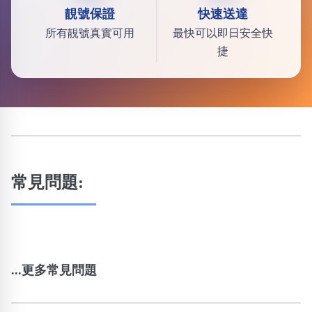
靚號保證
快速送達
所有靚號真實可用
最快可以即日安全快
捷
常見問題:
...更多常見問題