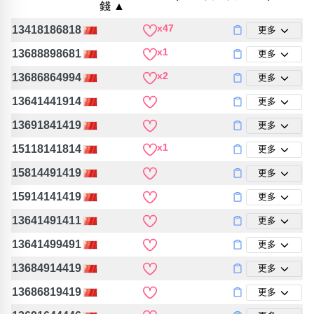
錢 ▲
包含數字
次數分類
x47
13418186818
更多
生日分類
x1
13688898681
更多
搜尋
x2
清除全部分類
13686864994
更多
13641441914
更多
13691841419
更多
x1
15118141814
更多
15814491419
更多
15914141419
更多
13641491411
更多
13641499491
更多
13684914419
更多
13686819419
更多