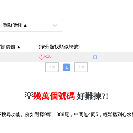
買斷價錢 ▲
(按分類找類似靚號)
x10
風水號分類
1
上頁
下頁
生天延/貴財成
五行
易經六四卦象
💡
幾萬個號碼
好難揀?!
吓搜尋功能。例如選擇9頭、888尾，中間無4同5，輕鬆搵到心水