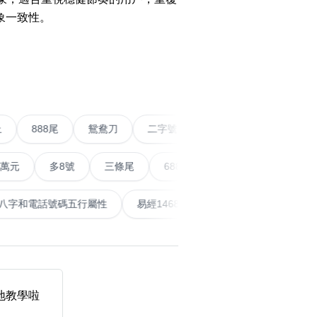
象一致性。
搜尋
›
清除全部分類
五條尾以上
888尾
鴛鴦刀
二字號
愛情號
多8號
三條尾
6888頭
666尾
順蛇尾
99
搜尋
清除全部分類
泰
計算八字和電話號碼五行屬性
易經14689號
五行無
大數字
5萬以上
生天延
我地教學啦