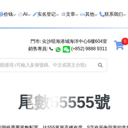
价钱
AI
实名登记
文章
‍其他
联系我们
特价号
AI搜号
实名登记(全部电訊商)
购买靓号流程
优质车牌
香港尖沙咀
門巿: 尖沙咀海港城海洋中心6樓604室
延年
2千以下
AI分析号码属性
查询儲值咭有效期
教你如何挑选靓号
优质域名
广州市南沙
銷售專員:
📞
(+852) 9888 9311
2千至5千元
AI分析出生时辰
换电话号码前必做的五件事
月费和储值咭计划
马来西亚雪
5千至1万元
AI 靓号估价系統
一机双 WhatsApp 教学
其他业務
以上
1万至2万元
計算八字和电话号码五行属
WhatsApp 无痛转移新号码
买号流程及条款
性
教学
2万至5万元
关于我们
尾數55555號
靓号估价遊戲
微信 WeChat 无痛转移新号
超级VIP号
码教学
易经六十四卦
不加联系人发 WhatsApp 教
八
九
十
十一
黄大仙灵签
学 2026
，屬高階級重覆尾數配置，比555尾更高稀有度。5字有平衡與掌控