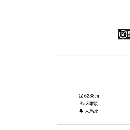
👏 6288頭
👍 2啤頭
🔔 人馬座