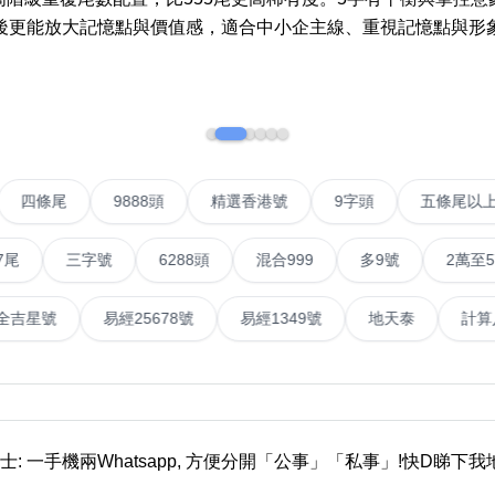
後更能放大記憶點與價值感，適合中小企主線、重視記憶點與形
如何用易经计算电话号码
如何计算生命灵数电话号码
常见问题
教学文章
+)
VIP號
四條尾
9888頭
精選香港號
9字頭
靓号推介
三字號
6288頭
混合999
多9號
2萬至5萬元
潮文共赏
號
易經全吉星號
易經25678號
易經1349號
地天
靓号短片
全部文章分类
網
6字頭
無4字
無5字
多8字
9888頭
二字號
三字號
全
士: 一手機兩Whatsapp, 方便分開「公事」「私事」!快D睇下
分类(100+)