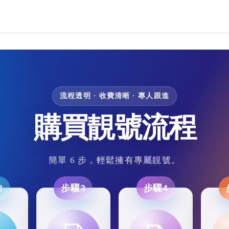
流程透明 · 收費清晰 · 專人跟進
購買靚號流程
簡單 6 步，輕鬆擁有專屬靚號。
2
步驟3
步驟4