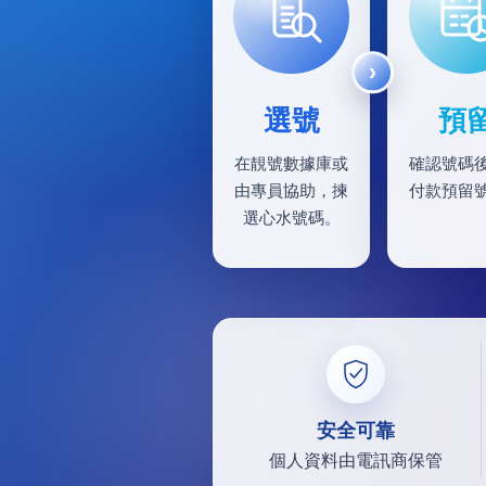
選號
預
在靚號數據庫或
確認號碼
由專員協助，揀
付款預留
選心水號碼。
安全可靠
個人資料由電訊商保管