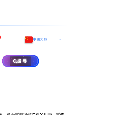
海港城
Whatsapp/微信: (852) 9888
中國大陸
▼
区
9311
地址: 广州市南沙区南沙街
兰莪
查询热线: 2790 8888
广生路19号4楼
攜号转台儲值年咭25元起
地址: 6-3-2, Jalan Setia
搜尋
地址: 尖沙咀海港城海洋中
Prima E U13/E, Setia
攜号转台月费计划58元起
免费寄卖
心6楼604室(营业时间:星期
Alam, 40170 Shah Alam,
一至五, 上午10至下午6时,
Selangor, Malaysia
申請成為商业合作伙伴
买号流程及条款
公众假期休息)
×
销售条款及条件
隐私政策声明
意象，適合重視穩健節奏的用戶；重覆