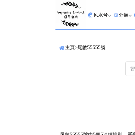
风水号
分類
全吉星
9字头
主頁
>
尾數55555號
最高能量生氣 天医 
6字头
生天延
三条尾
易经贵財成
四条尾
易经1349号
五条尾
易经13459号
888尾
易经2678号
999尾
精準位置搜尋
易经25678号
666尾
位置:
一
二
三
四
五
六
七
尾數55555號由5個5連續排列