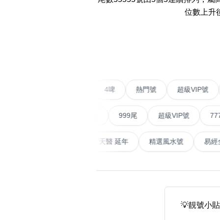
易经14689号
多8号
位數上升
精选风水号
二字号
‹
自選生天延教学
三字号
风水师傅推介
鸳鸯刀
不包含數字
全部风水号分类 (200
9888头
二字號
愛情號
對聯號
4啤
熱門號
超級
無0
無1
無2
無3
無4
無5
無6
無7
無8
無9
对联号
順蛇尾
999尾
超級VIP號
777尾
ABAB尾
山天大畜
易經延天生
最高能量生氣 天醫 延年
精選風水
夫佬尾
顺蛇尾
熱門分類
2字头固
888尾
999尾
777尾
9字頭
全吉星(全號)
💡靚號小貼
全部幸运号