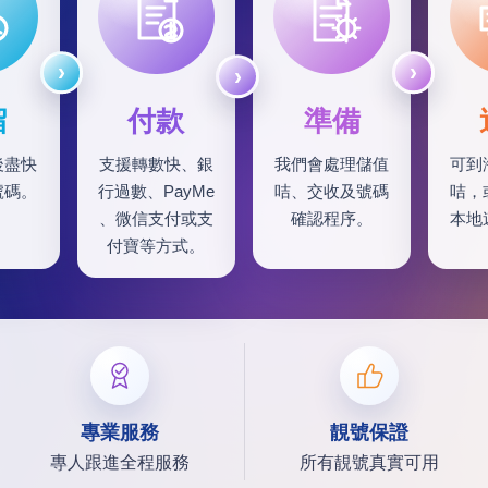
留
付款
準備
後盡快
支援轉數快、銀
我們會處理儲值
可到
號碼。
行過數、PayMe
咭、交收及號碼
咭，
、微信支付或支
確認程序。
本地
付寶等方式。
專業服務
靚號保證
專人跟進全程服務
所有靚號真實可用