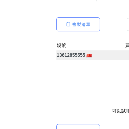
複製清單
高級分類
i
靚號
13612855555
幸運號分類
幸運分類
基本分類
位置分類
包含數字
次數分類
生日分類
可以試