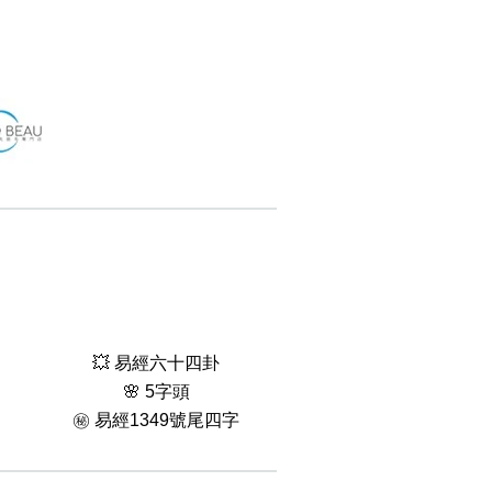
💥 易經六十四卦
🌸 5字頭
㊙️ 易經1349號尾四字