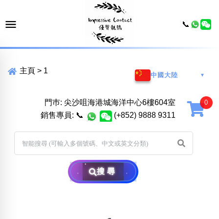
📞
主頁
>
1
中國大陸
▼
門巿: 尖沙咀海港城海洋中心6樓604室
銷售專員:
📞
(+852) 9888 9311
搜尋