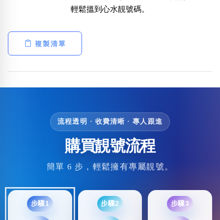
輕鬆搵到心水靚號碼。
複製清單
流程透明 · 收費清晰 · 專人跟進
購買靚號流程
簡單 6 步，輕鬆擁有專屬靚號。
步驟1
步驟2
步驟3