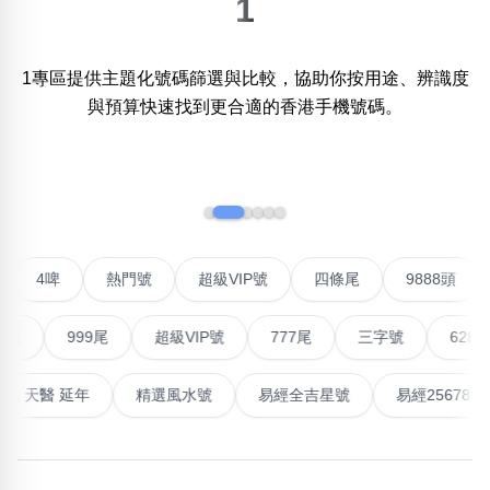
1
×
精準位置搜尋
1專區提供主題化號碼篩選與比較，協助你按用途、辨識度
位置:
與預算快速找到更合適的香港手機號碼。
一
二
三
四
五
六
七
八
九
十
十一
‹
›
搜尋
清除全部分類
對聯號
4啤
熱門號
超級VIP號
四條尾
9888
不包含數字
無0
無1
無2
無3
無4
無5
無6
無7
無8
無9
999尾
超級VIP號
777尾
三字號
6288頭
最高能量生氣 天醫 延年
精選風水號
易經全吉星號
易經
搜尋
清除全部分類