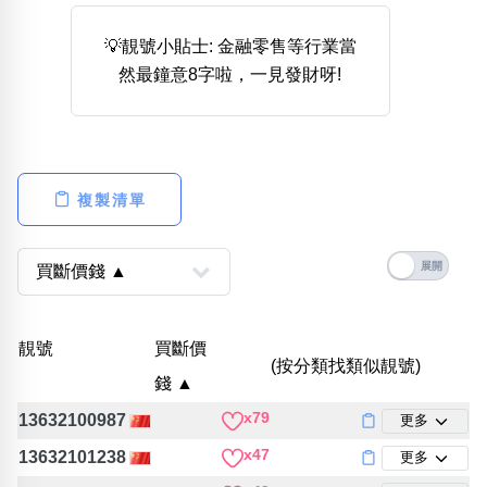
熱門分類
💡靚號小貼士: 金融零售等行業當
888尾
999尾
777尾
9字頭
6字頭
無4字
然最鐘意8字啦，一見發財呀!
無5字
多8字
9888頭
二字號
三字號
全大數字
5萬以上
生天延
全吉星(全號)
搜尋
清除全部分類
複製清單
高級分類
i
靚號
買斷價
(按分類找類似靚號)
錢 ▲
幸運號分類
風水號分類
x79
13632100987
更多
幸運分類
生天延/貴財成
基本分類
五行
x47
13632101238
更多
位置分類
易經六四卦象