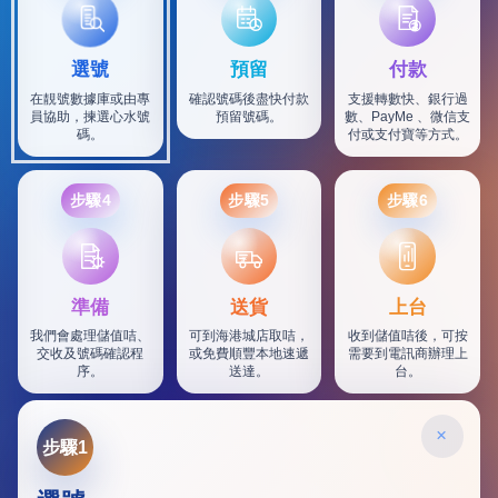
選號
預留
付款
在靚號數據庫或由專
確認號碼後盡快付款
支援轉數快、銀行過
員協助，揀選心水號
預留號碼。
數、PayMe 、微信支
碼。
付或支付寶等方式。
步驟4
步驟5
步驟6
SF
準備
送貨
上台
我們會處理儲值咭、
可到海港城店取咭，
收到儲值咭後，可按
交收及號碼確認程
或免費順豐本地速遞
需要到電訊商辦理上
序。
送達。
台。
×
步驟1