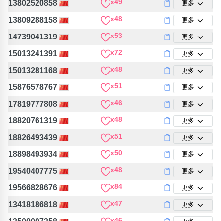
x49
13802520858
更多
包含數字
次數分類
x48
13809288158
更多
生日分類
x53
14739041319
更多
搜尋
x72
15013241391
清除全部分類
更多
x48
15013281168
更多
x51
15876578767
更多
x46
17819777808
更多
x48
18820761319
更多
x51
18826493439
更多
x50
18898493934
更多
x48
19540407775
更多
x84
19566828676
更多
x47
13418186818
更多
x46