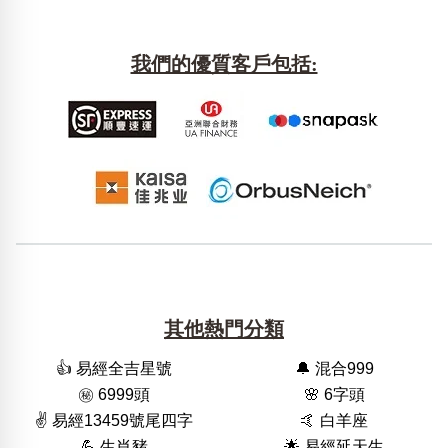
我們的優質客戶包括:
其他熱門分類
👍 易經全吉星號
🔔 混合999
㊙️ 6999頭
🌸 6字頭
✌️ 易經13459號尾四字
🤙 白羊座
💪 生肖豬
🌟 易經延天生